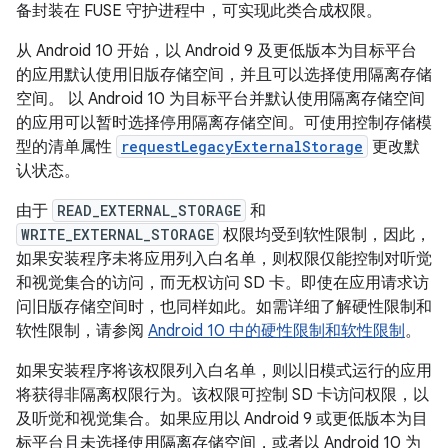
备封装在 FUSE 守护进程中，可实现此类合成权限。
从 Android 10 开始，以 Android 9 及更低版本为目标平台
的应用默认使用旧版存储空间，并且可以选择使用隔离存储
空间。
以 Android 10 为目标平台并默认使用隔离存储空间
的应用可以暂时选择停用隔离存储空间。
可使用控制存储模
型的清单属性
requestLegacyExternalStorage
更改默
认状态。
由于
READ_EXTERNAL_STORAGE
和
WRITE_EXTERNAL_STORAGE
权限均受到软性限制，因此，
如果安装程序未将应用列入白名单，则权限仅能控制对听觉
和视觉集合的访问，而无权访问 SD 卡。即使在应用请求访
问旧版存储空间时，也同样如此。如需详细了解硬性限制和
软性限制，请参阅
Android 10 中的硬性限制和软性限制
。
如果安装程序将该权限列入白名单，则以旧模式运行的应用
将获得非隔离权限行为。该权限可控制 SD 卡访问权限，以
及听觉和视觉集合。如果应用以 Android 9 或更低版本为目
标平台且未选择使用隔离存储空间，或者以 Android 10 为