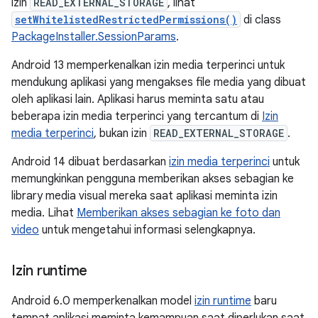
izin
READ_EXTERNAL_STORAGE
, lihat
setWhitelistedRestrictedPermissions()
di class
PackageInstaller.SessionParams
.
Android 13 memperkenalkan izin media terperinci untuk
mendukung aplikasi yang mengakses file media yang dibuat
oleh aplikasi lain. Aplikasi harus meminta satu atau
beberapa izin media terperinci yang tercantum di
Izin
media terperinci
, bukan izin
READ_EXTERNAL_STORAGE
.
Android 14 dibuat berdasarkan
izin media terperinci
untuk
memungkinkan pengguna memberikan akses sebagian ke
library media visual mereka saat aplikasi meminta izin
media. Lihat
Memberikan akses sebagian ke foto dan
video
untuk mengetahui informasi selengkapnya.
Izin runtime
Android 6.0 memperkenalkan model
izin runtime
baru