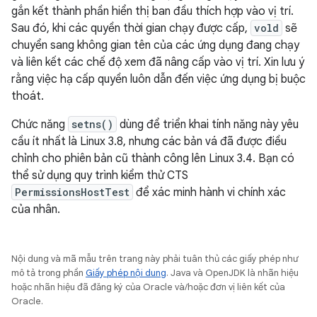
gắn kết thành phần hiển thị ban đầu thích hợp vào vị trí.
Sau đó, khi các quyền thời gian chạy được cấp,
vold
sẽ
chuyển sang không gian tên của các ứng dụng đang chạy
và liên kết các chế độ xem đã nâng cấp vào vị trí. Xin lưu ý
rằng việc hạ cấp quyền luôn dẫn đến việc ứng dụng bị buộc
thoát.
Chức năng
setns()
dùng để triển khai tính năng này yêu
cầu ít nhất là Linux 3.8, nhưng các bản vá đã được điều
chỉnh cho phiên bản cũ thành công lên Linux 3.4. Bạn có
thể sử dụng quy trình kiểm thử CTS
PermissionsHostTest
để xác minh hành vi chính xác
của nhân.
Nội dung và mã mẫu trên trang này phải tuân thủ các giấy phép như
mô tả trong phần
Giấy phép nội dung
. Java và OpenJDK là nhãn hiệu
hoặc nhãn hiệu đã đăng ký của Oracle và/hoặc đơn vị liên kết của
Oracle.