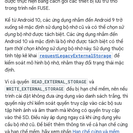
được thực hiện bằng cách gói các thiết bị lưu trữ thô
trong trình nền FUSE.
Kể từ Android 10, các ứng dụng nhắm đến Android 9 trở
xuống sẽ mặc định sử dụng bộ nhớ cũ và có thể
chọn sử
dụng
bộ nhớ được tách biệt. Các ứng dụng nhắm đến
Android 10 và mặc định là bộ nhớ được tách biệt có thể
tạm thời chọn không sử dụng
bộ nhớ này. Sử dụng thuộc
tính tệp kê khai
requestLegacyExternalStorage
để
kiểm soát mô hình bộ nhớ, nhằm thay đổi trạng thái mặc
định.
Vì cả quyền
READ_EXTERNAL_STORAGE
và
WRITE_EXTERNAL_STORAGE
đều bị hạn chế mềm, nên nếu
trình cài đặt không đưa ứng dụng vào danh sách trắng, thì
quyền này chỉ kiểm soát quyền truy cập vào các bộ sưu
tập hình ảnh và âm thanh mà không có quyền truy cập
vào thẻ SD. Điều này áp dụng ngay cả khi ứng dụng yêu
cầu bộ nhớ cũ. Để biết thêm thông tin về cả hạn chế cứng
và hạn chế mềm, hãy xem phần
Hạn chế cứng và mềm