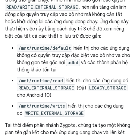
trong thời gian chạy. Vì mô hình mới bao gồm các quyền
READ/WRITE_EXTERNAL_STORAGE
, nên nền tảng cần linh
động cấp quyền truy cập vào bộ nhớ mà không cần tắt
hoặc khởi động lại các ứng dụng đang chạy. Ứng dụng này
thực hiện việc này bằng cách duy trì 3 chế độ xem riêng
biệt của tất cả các thiết bị lưu trữ được gắn:
/mnt/runtime/default
hiển thị cho các ứng dụng
không có quyền truy cập đặc biệt vào bộ nhớ và cho
không gian tên gốc nơi
adbd
và các thành phần hệ
thống khác tồn tại.
/mnt/runtime/read
hiển thị cho các ứng dụng có
READ_EXTERNAL_STORAGE
(Đặt
LEGACY_STORAGE
cho Android 10)
/mnt/runtime/write
hiển thị cho các ứng dụng
có
WRITE_EXTERNAL_STORAGE
Tại thời điểm phân nhánh Zygote, chúng ta tạo một không
gian tên gắn kết cho mỗi ứng dụng đang chạy và liên kết