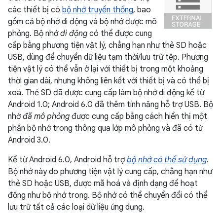
các thiết bị có
bộ nhớ truyền thống
, bao
gồm cả bộ nhớ di động và bộ nhớ được mô
phỏng. Bộ nhớ
di động
có thể được cung
cấp bằng phương tiện vật lý, chẳng hạn như thẻ SD hoặc
USB, dùng để chuyển dữ liệu tạm thời/lưu trữ tệp. Phương
tiện vật lý có thể vẫn ở lại với thiết bị trong một khoảng
thời gian dài, nhưng không liên kết với thiết bị và có thể bị
xoá. Thẻ SD đã được cung cấp làm bộ nhớ di động kể từ
Android 1.0; Android 6.0 đã thêm tính năng hỗ trợ USB. Bộ
nhớ
đã mô phỏng
được cung cấp bằng cách hiển thị một
phần bộ nhớ trong thông qua lớp mô phỏng và đã có từ
Android 3.0.
Kể từ Android 6.0, Android hỗ trợ
bộ nhớ có thể sử dụng
.
Bộ nhớ này do phương tiện vật lý cung cấp, chẳng hạn như
thẻ SD hoặc USB, được mã hoá và định dạng để hoạt
động như bộ nhớ trong. Bộ nhớ có thể chuyển đổi có thể
lưu trữ tất cả các loại dữ liệu ứng dụng.