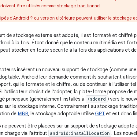
 doivent être utilisés comme
stockage traditionnel
.
ipés d'Android 9 ou version ultérieure peuvent utiliser le stockage 
rt de stockage externe est adopté, il est formaté et chiffré 
droid à la fois. Étant donné que le contenu multimédia est forte
il peut stocker en toute sécurité à la fois des applications et 
lisateurs insèrent un nouveau support de stockage (comme une
ptable, Android leur demande comment ils souhaitent utiliser l
port, qui le formate et le chiffre, ou de continuer à l'utiliser t
 Si l'utilisateur choisit de l'adopter, la plate-forme propose de
é principaux (généralement installés à
/sdcard
) vers le nouv
x sur le stockage interne. Contrairement au stockage traditionn
sation de
MBR
, le stockage adoptable utilise
GPT
et est donc lim
s ne peuvent être placées sur un support de stockage adopté 
en charge via l'attribut
android:installLocation
. Les nouvel