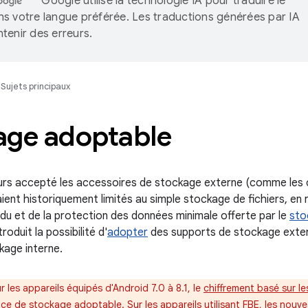
Google utilise la technologie IA pour traduire le
s votre langue préférée. Les traductions générées par IA
tenir des erreurs.
Sujets principaux
age adoptable
urs accepté les accessoires de stockage externe (comme les 
ient historiquement limités au simple stockage de fichiers, en 
u et de la protection des données minimale offerte par le
sto
roduit la possibilité d'
adopter
des supports de stockage extern
age interne.
ur les appareils équipés d'Android 7.0 à 8.1, le
chiffrement basé sur les
pace de stockage adoptable. Sur les appareils utilisant FBE, les nou