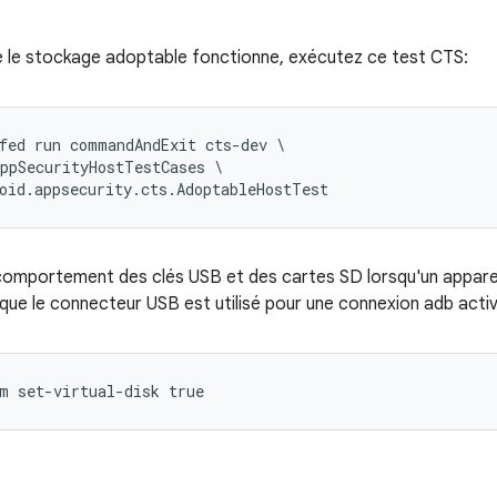
ue le stockage adoptable fonctionne, exécutez ce test CTS:
fed run commandAndExit cts-dev \

ppSecurityHostTestCases \

oid.appsecurity.cts.AdoptableHostTest
e comportement des clés USB et des cartes SD lorsqu'un appare
que le connecteur USB est utilisé pour une connexion adb active
m set-virtual-disk true