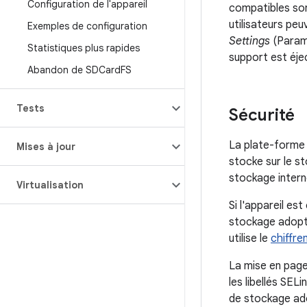
Configuration de l'appareil
compatibles son
utilisateurs peu
Exemples de configuration
Settings
(Paramè
Statistiques plus rapides
support est éjec
Abandon de SDCard
FS
Tests
Sécurité
La plate-forme 
Mises à jour
stocke sur le st
stockage intern
Virtualisation
Si l'appareil est
stockage adoptab
utilise le
chiffr
La mise en page
les libellés SEL
de stockage ado