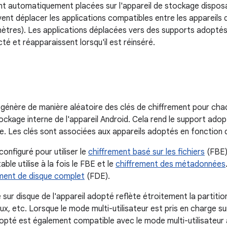
t automatiquement placées sur l'appareil de stockage disposant
vent déplacer les applications compatibles entre les appareils 
tres). Les applications déplacées vers des supports adoptés
té et réapparaissent lorsqu'il est réinséré.
génère de manière aléatoire des clés de chiffrement pour chaq
ockage interne de l'appareil Android. Cela rend le support adop
e. Les clés sont associées aux appareils adoptés en fonction 
 configuré pour utiliser le
chiffrement basé sur les fichiers
(FBE) 
le utilise à la fois le FBE et le
chiffrement des métadonnées
ement de disque complet
(FDE).
 sur disque de l'appareil adopté reflète étroitement la partiti
inux, etc. Lorsque le mode multi-utilisateur est pris en charge sur
pté est également compatible avec le mode multi-utilisateur