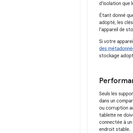
d'isolation que 
Étant donné que 
adopté, les clé
l'appareil de st
Si votre apparei
des métadonné
stockage adopt
Performan
Seuls les suppo
dans un compart
ou corruption a
tablette ne doi
connectée à un a
endroit stable.