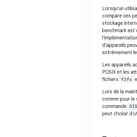
Lorsqu'un utili
compare ses per
stockage intern
benchmark est d
l'implémentation
d'appareils peu
extrêmement le
Les appareils a
POSIX et les att
fichiers
f2fs
e
Lors de la main
comme pour le s
commande
DI
peut choisir d'ut