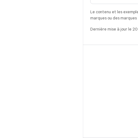
Le contenu et les exemple
marques ou des marques dé
Dernière mise à jour le 2
CRÉER
Référentiel Android
Exigences
Téléchargement
Prévisualiser les binaires
Images d'usine
Fichiers binaires de pilote
GitHub