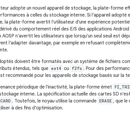
sateur adopte un nouvel appareil de stockage, la plate-forme e
formances à celles du stockage interne. Si l'appareil adopté e
e, la plate-forme avertit l'utilisateur d'une expérience potent
érivé du comportement réel des E/S des applications Android 
 AOSP n'avertit les utilisateurs que lorsqu'un seul seuil est dé
vent l'adapter davantage, par exemple en refusant complètemen
nte.
doptés doivent être formatés avec un système de fichiers com
ributs étendus, tels que
ext4
ou
f2fs
. Pour des performanc
st recommandé pour les appareils de stockage basés sur la te
tenance périodique de l'inactivité, la plate-forme émet
FI_TRI
tockage interne. La spécification actuelle des cartes SD n'es
SCARD
. Toutefois, le noyau utilise la commande
ERASE
, que le
iliser à des fins d'optimisation.