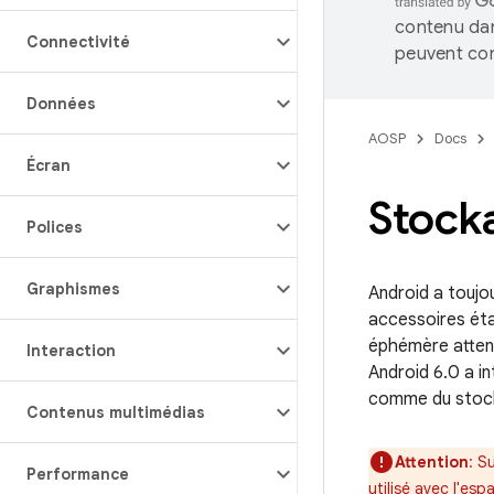
contenu dan
Connectivité
peuvent con
Données
AOSP
Docs
Écran
Stock
Polices
Graphismes
Android a toujo
accessoires éta
éphémère attend
Interaction
Android 6.0 a int
comme du stock
Contenus multimédias
Attention
: S
Performance
utilisé avec l'es