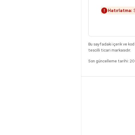
Hatırlatma:
S
Bu sayfadaki içerik ve kod
tescilli ticari markasıdır.
Son güncelleme tarihi: 2
DERLEME
Android kod deposu
Gereksinimler
İndirme
İkili programları önizle