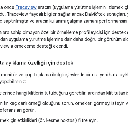
aha önce
Traceview
aracını (uygulama yürütme işlemini izlemek için
rdu. Traceview faydalı bilgiler sağlar ancak Dalvik'teki sonuçları
 saptırılmıştır ve aracın kullanımı çalışma zamanı performansını b
alara sahip olmayan özel bir örnekleme profilleyicisi için destek 
an uygulama yürütme işlemine dair daha doğru bir görünüm eld
eview'a örnekleme desteği eklendi.
ta ayıklama özelliği için destek
 monitör ve çöp toplama ile ilgili işlevlerde bir dizi yeni hata ay
yapabilirsiniz:
elerinde hangi kilitlerin tutulduğunu görebilir, ardından kilit tutan 
 sınıfın kaç canlı örneği olduğunu sorun, örnekleri görmeyi isteyin 
eferansları görün.
örnek için etkinlikleri (ör. kesme noktası) filtreleyin.