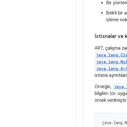
Bir yöntem
Belirli bir
izleme nok
İstisnalar ve k
ART, çalışma za
java.lang.Cl
java.lang.Nu
java.lang.Ar
istisna ayrıntıla
Örneğin,
java.
bilgileri (ör. u
örnek verilmiştir
java.lang.N