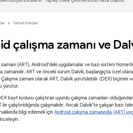
eknolojisini kullanır. Yapay zeka çevirilerinde hata olabilir.
lar
Temel Konular
d çalışma zamanı ve Dal
zamanı (ART), Android'deki uygulamalar ve bazı sistem hizmetler
a zamanıdır. ART ve önceki sürüm Dalvik, başlangıçta özel olarak
 Çalışma zamanı olarak ART, Dalvik yürütülebilir (DEX) biçimini
 yürütür.
EX bayt kodunu çalıştıran uyumlu çalışma zamanları olduğundan Da
ile çalıştırıldığında çalışmalıdır. Ancak Dalvik'te çalışan bazı te
hakkında bilgi edinmek için
Android çalışma zamanında (ART) uyg
 inceleyin.