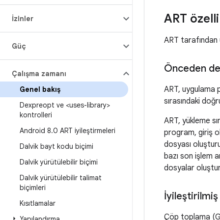
ART özelli
İzinler
ART tarafından u
Güç
Önceden de
Çalışma zamanı
ART, uygulama p
Genel bakış
sırasındaki doğru
Dexpreopt ve <uses-library>
kontrolleri
ART, yükleme sı
Android 8
.
0 ART iyileştirmeleri
program, giriş 
dosyası oluşturu
Dalvik bayt kodu biçimi
bazı son işlem a
Dalvik yürütülebilir biçimi
dosyalar oluştur
Dalvik yürütülebilir talimat
biçimleri
İyileştirilmi
Kısıtlamalar
Çöp toplama (GC
Yapılandırma