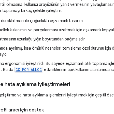
tili olmasına, kullanıcı arayüzünün yanıt vermesinin yavaşlamas
p toplamayı birkaç şekilde iyileştirir:
 duraklatması ile çoğunlukla eşzamanlı tasarım
bellek kullanımını ve parçalanmayı azaltmak için eşzamanlı kopy
tmasının uzunluğu yığın boyutundan bağımsızdır
nda ayrılmış, kısa ömürlü nesneleri temizleme özel durumu için
ayıcı
ma ergonomisi iyileştirildi. Bu sayede eşzamanlı atık toplama iş
r. Bu da
GC_FOR_ALLOC
etkinliklerinin tipik kullanım alanlarında
e hata ayıklama iyileştirmeleri
iştirme ve hata ayıklama işlemlerini iyileştirmek için çeşitli özell
fil aracı için destek