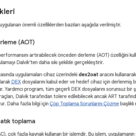
kleri
ygulanan önemli özelliklerden bazıları aşağıda verilmiştir.
rleme (AOT)
erformansını artırabilecek önceden derleme (AOT) özelliğini kul
lamayı Dalvik'ten daha sıkı şekilde gerçekleştirir.
rasında uygulamaları cihaz üzerindeki
dex2oat
aracını kullanarak
olarak
DEX
dosyalarını kabul eder ve hedef cihaz için derlenmiş bi
r. Yardımcı program, tüm geçerli DEX dosyalarını sorunsuz bir şe
raçları, Dalvik tarafından tolere edilebilecek ancak ART taraf
ur. Daha fazla bilgi için
Çöp Toplama Sorunlarını Çözme
başlıklı
ş atık toplama
), çok fazla kaynak kullanan bir işlemdir. Bu işlem, uygulamanı