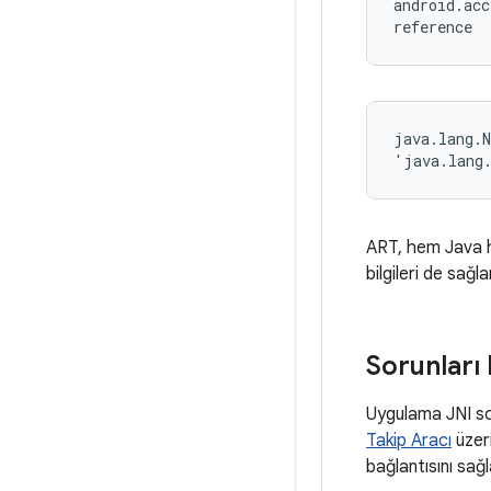
android.acc
reference
java.lang.N
'java.lang
ART, hem Java he
bilgileri de sağla
Sorunları
Uygulama JNI so
Takip Aracı
üzeri
bağlantısını sağ