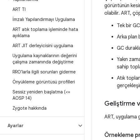
görüntünün kesin
ART TI
olabilir. ART, çö
İmzalı Yapılandırmayı Uygulama
Tek bir GC
ART atık toplama işleminde hata
ayıklama
Arka plan 
ART JIT derleyicisini uygulama
GC durakla
Uygulama kaynaklarının değerini
Yakın zama
çalışma zamanında değiştirme
sahip topl
RRO'larla ilgili sorunları giderme
Atık topla
Önyükleme görüntüsü profilleri
gerçekleşi
Sessiz yeniden başlatma (<=
AOSP 14)
Geliştirme v
Zygote hakkında
ART, uygulama gel
Ayarlar
Örnekleme pro