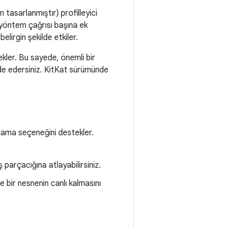
 tasarlanmıştır) profilleyici
, yöntem çağrısı başına ek
elirgin şekilde etkiler.
ekler. Bu sayede, önemli bir
e edersiniz. KitKat sürümünde
ıklama seçeneğini destekler.
iş parçacığına atlayabilirsiniz.
ve bir nesnenin canlı kalmasını