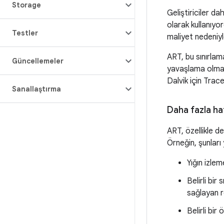
Storage
Geliştiriciler d
olarak kullanıyo
Testler
maliyet nedeniyle
ART, bu sınırlam
Güncellemeler
yavaşlama olmad
Dalvik için Trac
Sanallaştırma
Daha fazla ha
ART, özellikle de
Örneğin, şunları 
Yığın izlem
Belirli bir
sağlayan r
Belirli bir 