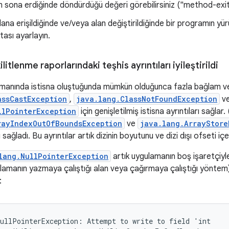
 sona erdiğinde döndürdüğü değeri görebilirsiniz ("method-exit" e
 alana erişildiğinde ve/veya alan değiştirildiğinde bir programın yü
tası ayarlayın.
ilitlenme raporlarındaki teşhis ayrıntıları iyileştirildi
manında istisna oluştuğunda mümkün olduğunca fazla bağlam ve 
assCastException
,
java.lang.ClassNotFoundException
v
llPointerException
için genişletilmiş istisna ayrıntıları sağlar.
rayIndexOutOfBoundsException
ve
java.lang.ArrayStore
rı sağladı. Bu ayrıntılar artık dizinin boyutunu ve dizi dışı ofseti 
lang.NullPointerException
artık uygulamanın boş işaretçiyle 
ygulamanın yazmaya çalıştığı alan veya çağırmaya çalıştığı yöntem)
:
ullPointerException: Attempt to write to field 'int
