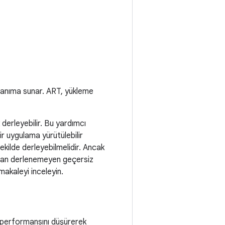
lanıma sunar. ART, yükleme
 derleyebilir. Bu yardımcı
r uygulama yürütülebilir
kilde derleyebilmelidir. Ancak
ından derlenemeyen geçersiz
 makaleyi inceleyin.
n performansını düşürerek