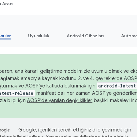
 Aracı
nular
Uyumluluk
Android Cihazları
Automo
baren, ana kararlı geliştirme modelimizle uyumlu olmak ve ek
nı sağlamak amacıyla kaynak kodunu 2. ve 4. çeyreklerde AOSP
şturmak ve AOSP'ye katkıda bulunmak için
android-latest
atest-release
manifest dalı her zaman AOSP'ye gönderile
zla bilgi için
AOSP'de yapılan değişiklikler
başlıklı makaleyi inc
Google, içerikleri tercih ettiğiniz dile çevirmek için