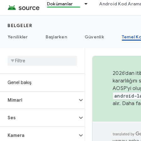
Dokümanlar
Android Kod Arama
BELGELER
Yenilikler
Başlarken
Güvenlik
Temel Ko
2026'dan iti
kararlılığı
Genel bakış
AOSP'yi olu
android-l
Mimari
alır. Daha fa
Ses
Kamera