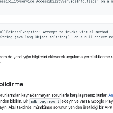
essibilityservice.AccessibilityServiceInfo.flags' on a n
ullPointerException: Attempt to invoke virtual method

.String java.lang.Object.toString()' on a null object re
m de yerel yığın bilgilerini ekleyerek uygulama yerel kilitlenme 
r.
 bildirme
runlarından kaynaklanmayan sorunlarla karşılaşırsanız bunları
An
nden bildirin. Bir
adb bugreport
ekleyin ve varsa Google Play
layın. Aksi takdirde, mümkünse sorunun yeniden üretildiği bir APK 