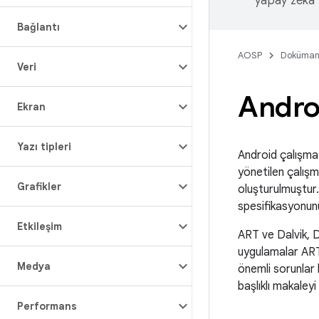
yapay zeka t
Bağlantı
AOSP
Doküman
Veri
Androi
Ekran
Yazı tipleri
Android çalışma 
yönetilen çalışm
Grafikler
oluşturulmuştur.
spesifikasyonunu
Etkileşim
ART ve Dalvik, D
uygulamalar ART 
Medya
önemli sorunlar 
başlıklı makaleyi
Performans