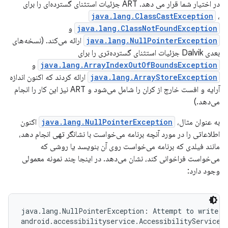
در اختیار شما قرار می دهد. ART جزئیات استثنای گسترده‌ای را برای
java.lang.ClassCastException
،
java.lang.ClassNotFoundException
و
java.lang.NullPointerException
ارائه می‌کند. (نسخه‌های
بعدی Dalvik جزئیات استثنای گسترده‌تری را برای
java.lang.ArrayIndexOutOfBoundsException
و
java.lang.ArrayStoreException
ارائه کردند که اکنون اندازه
آرایه و افست خارج از کران را شامل می‌شود و ART نیز این کار را انجام
می‌دهد.)
به عنوان مثال،
java.lang.NullPointerException
اکنون
اطلاعاتی را در مورد آنچه برنامه می‌خواست با نشانگر تهی انجام دهد،
مانند فیلدی که برنامه می‌خواست روی آن بنویسد یا روشی که
می‌خواست فراخوانی کند، نشان می‌دهد. در اینجا چند نمونه معمولی
وجود دارد:
java.lang.NullPointerException: Attempt to write to
android.accessibilityservice.AccessibilityServiceIn