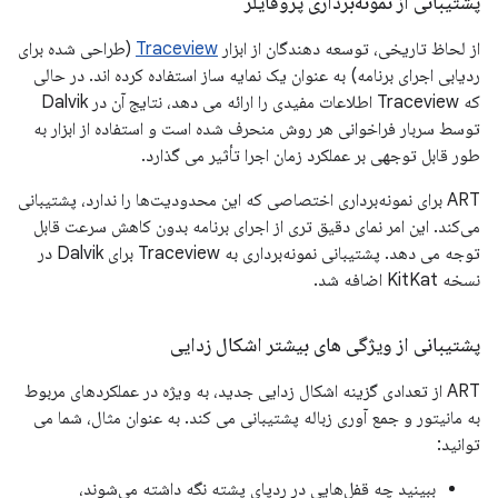
پشتیبانی از نمونه‌برداری پروفایلر
از لحاظ تاریخی، توسعه دهندگان از ابزار
Traceview
(طراحی شده برای
ردیابی اجرای برنامه) به عنوان یک نمایه ساز استفاده کرده اند. در حالی
که Traceview اطلاعات مفیدی را ارائه می دهد، نتایج آن در Dalvik
توسط سربار فراخوانی هر روش منحرف شده است و استفاده از ابزار به
طور قابل توجهی بر عملکرد زمان اجرا تأثیر می گذارد.
ART برای نمونه‌برداری اختصاصی که این محدودیت‌ها را ندارد، پشتیبانی
می‌کند. این امر نمای دقیق تری از اجرای برنامه بدون کاهش سرعت قابل
توجه می دهد. پشتیبانی نمونه‌برداری به Traceview برای Dalvik در
نسخه KitKat اضافه شد.
پشتیبانی از ویژگی های بیشتر اشکال زدایی
ART از تعدادی گزینه اشکال زدایی جدید، به ویژه در عملکردهای مربوط
به مانیتور و جمع آوری زباله پشتیبانی می کند. به عنوان مثال، شما می
توانید:
ببینید چه قفل‌هایی در ردپای پشته نگه داشته می‌شوند،