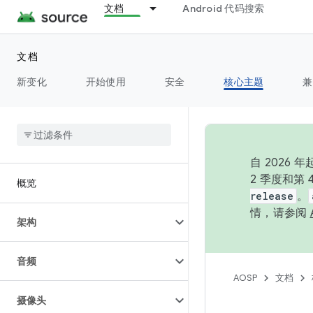
文档
Android 代码搜索
文档
新变化
开始使用
安全
核心主题
兼
自 202
2 季度和第
概览
release
。
情，请参阅
架构
音频
AOSP
文档
摄像头