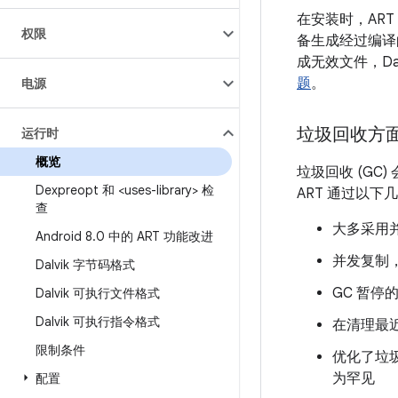
在安装时，AR
权限
备生成经过编译
成无效文件，Da
题
。
电源
垃圾回收方
运行时
概览
垃圾回收 (G
Dexpreopt 和 <uses-library> 检
ART 通过以
查
大多采用并
Android 8
.
0 中的 ART 功能改进
并发复制
Dalvik 字节码格式
GC 暂停
Dalvik 可执行文件格式
Dalvik 可执行指令格式
在清理最
限制条件
优化了垃
为罕见
配置