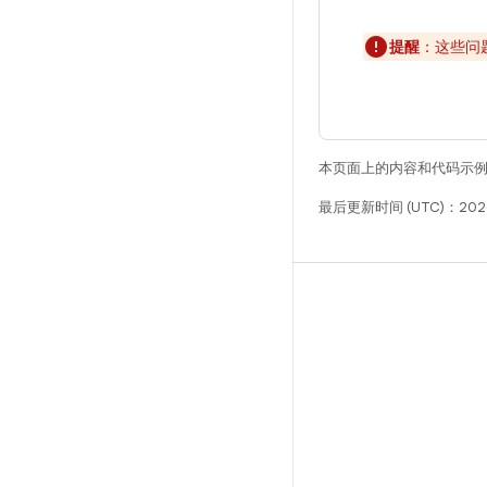
提醒
：这些问
本页面上的内容和代码示
最后更新时间 (UTC)：2026
构建
Android 代码库
要求
下载
预览二进制文件
出厂映像