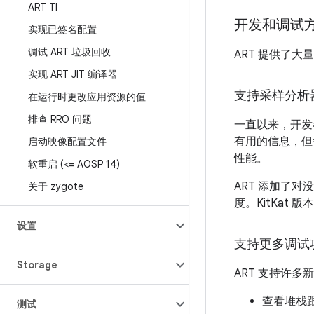
ART TI
开发和调试
实现已签名配置
调试 ART 垃圾回收
ART 提供了
实现 ART JIT 编译器
支持采样分析
在运行时更改应用资源的值
排查 RRO 问题
一直以来，开
有用的信息，但
启动映像配置文件
性能。
软重启 (<= AOSP 14)
ART 添加了
关于 zygote
度。KitKat 版本
设置
支持更多调试
Storage
ART 支持许
查看堆栈
测试