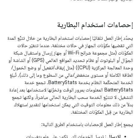
إحصاءات استخدام البطارية
يحدّد إطار العمل تلقائيًا إحصاءات استخدام البطارية من خلال تتبُّع المدة
التي تقضيها مكوّنات الجهاز في حالات مختلفة. عندما تتغيّر حالات
المكوّنات (مثل مجموعة شرائح Wi-Fi أو جهاز إرسال واستقبال شبكة
الجوّال أو البلوتوث أو نظام تحديد المواقع العالمي (GPS) أو الشاشة أو
وحدة المعالجة المركزية (CPU)) (مثل إيقاف/تفعيل أو وضع الخمول/
الطاقة الكاملة أو مستوى منخفض/عالي من السطوع وما إلى ذلك)، تُبلغ
الخدمة المتحكّمة النظام بخدمة BatteryStats. تجمع خدمة
BatteryStats المعلومات بمرور الوقت وتخزّنها لاستخدامها بعد إعادة
التشغيل. لا تتتبّع الخدمة سحب البطارية الحالي مباشرةً، ولكنها تجمع
بدلاً من ذلك معلومات التوقيت التي يمكن استخدامها لتقدير استهلاك
البطارية من قِبل المكوّنات المختلفة.
يجمع إطار العمل الإحصاءات باستخدام الطرق التالية:
الإرسال
: ترسل الخدمات التي تكون على علم بتغييرات