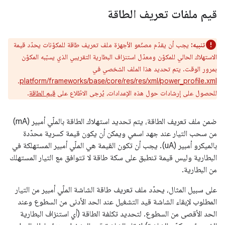
قيم ملفات تعريف الطاقة
تنبيه:
يجب أن يقدّم مصنّعو الأجهزة ملف تعريف طاقة للمكوّنات يحدّد قيمة
الاستهلاك الحالي للمكوّن ومعدّل استنزاف البطارية التقريبي الذي يسبّبه المكوّن
بمرور الوقت. يتم تحديد هذا الملف الشخصي في
.
platform/frameworks/base/core/res/res/xml/power_profile.xml
للحصول على إرشادات حول هذه الإعدادات، يُرجى الاطّلاع على
قيم الطاقة
.
ضمن ملف تعريف الطاقة، يتم تحديد استهلاك الطاقة بالملّي أمبير (mA)
من سحب التيار عند جهد اسمي ويمكن أن يكون قيمة كسرية محدّدة
بالميكرو أمبير (uA). يجب أن تكون القيمة هي الملّي أمبير المستهلكة في
البطارية وليس قيمة تنطبق على سكة طاقة لا تتوافق مع التيار المستهلك
من البطارية.
على سبيل المثال، يحدّد ملف تعريف طاقة الشاشة الملّي أمبير من التيار
المطلوب لإبقاء الشاشة قيد التشغيل عند الحد الأدنى من السطوع وعند
الحد الأقصى من السطوع. لتحديد تكلفة الطاقة (أي استنزاف البطارية