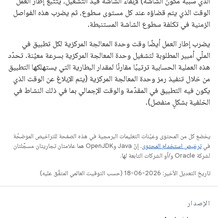
الذي سبّبه مكوّن الشاشة) لإبقاء الشاشة قيد التشغيل، يتتبّع إطار العمل
الوقت الذي يتم قضاؤه عند كل مستوى سطوع، ثم يضرب هذه الفواصل
الزمنية في تكلفة سطوع الشاشة المستنبطة.
يضرب إطار العمل أيضًا وقت وحدة المعالجة المركزية لكل تطبيق في
الملّي أمبير المطلوبة لتشغيل وحدة المعالجة المركزية بسرعة معيّنة. تحدّد
هذه العملية الحسابية ترتيبًا مقارنًا لمقدار البطارية التي يستهلكها التطبيق
من خلال تنفيذ رمز وحدة المعالجة المركزية (يتم الإبلاغ عن الوقت الذي
يكون فيه التطبيق في المقدّمة والوقت الإجمالي بما في ذلك النشاط في
الخلفية بشكلٍ منفصل).
يخضع كل من المحتوى وعيّنات التعليمات البرمجية في هذه الصفحة للتراخيص الموضحّة
في
ترخيص استخدام المحتوى
. إنّ Java وOpenJDK هما علامتان تجاريتان مسجَّلتان
لشركة Oracle و/أو الشركات التابعة لها.
تاريخ التعديل الأخير: 2026-06-18 (حسب التوقيت العالمي المتفَّق عليه)
الإصدار