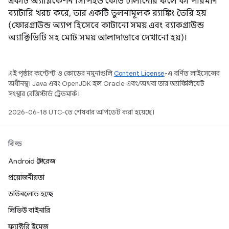
একটি অ্যাপ্লিকেশন সিপিইউ কোড চালানোর ফলে কী পরিমাণ
ব্যাটারি খরচ করে, তার একটি তুলনামূলক র‍্যাঙ্কিং তৈরি হয়
(ফোরগ্রাউন্ড অ্যাপ হিসেবে কাটানো সময় এবং ব্যাকগ্রাউন্ড
অ্যাক্টিভিটি সহ মোট সময় আলাদাভাবে দেখানো হয়)।
এই পৃষ্ঠার কন্টেন্ট ও কোডের নমুনাগুলি
Content License
-এ বর্ণিত লাইসেন্সের
অধীনস্থ। Java এবং OpenJDK হল Oracle এবং/অথবা তার অ্যাফিলিয়েট
সংস্থার রেজিস্টার্ড ট্রেডমার্ক।
2026-06-18 UTC-তে শেষবার আপডেট করা হয়েছে।
বিল্ড
Android স্টোরেজ
প্রয়োজনীয়তা
ডাউনলোড হচ্ছে
প্রিভিউ বাইনারি
ফ্যাক্টরি ইমেজ