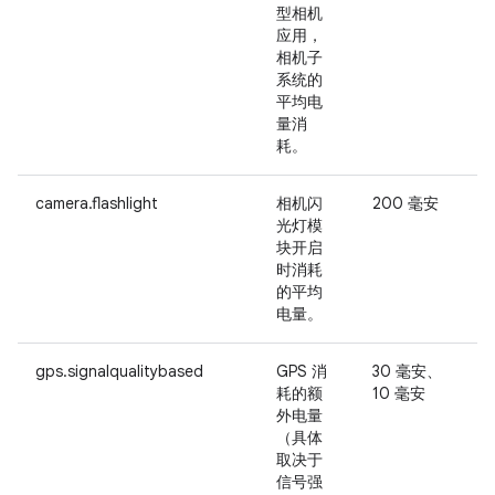
型相机
分
应用，
相机子
系统的
平均电
量消
耗。
camera.flashlight
相机闪
200 毫安
-
光灯模
块开启
时消耗
的平均
电量。
gps.signalqualitybased
GPS 消
30 毫安、
-
耗的额
10 毫安
外电量
（具体
取决于
信号强