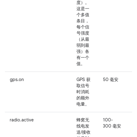
度）。
这是一
个多值
条目，
每个信
号强度
（从最
弱到最
强）各
有一个
值。
gps.on
GPS 获
50 毫安
-
取信号
时消耗
的额外
电量。
radio.active
蜂窝无
100-
-
线电发
300 毫安
送/接收