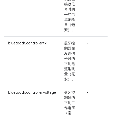
接收信
号时的
b
平均电
过
流消耗
量（毫
b
安）。
bluetooth.controller.tx
蓝牙控
-
制器在
发送信
号时的
平均电
流消耗
量（毫
安）。
bluetooth.controller.voltage
蓝牙控
-
制器的
平均工
作电压
（毫