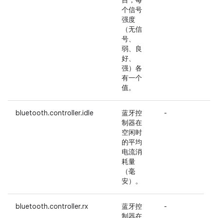
目，每
个信号
强度
（无信
号、
弱、良
好、
强）各
有一个
值。
bluetooth.controller.idle
蓝牙控
-
制器在
空闲时
的平均
电流消
耗量
（毫
安）。
bluetooth.controller.rx
蓝牙控
-
A
制器在