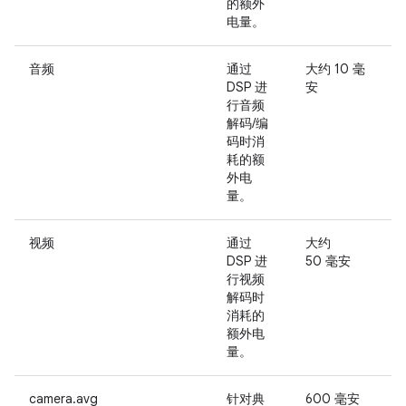
的额外
电量。
音频
通过
大约 10 毫
用
DSP 进
安
行音频
解码/编
码时消
耗的额
外电
量。
视频
通过
大约
用
DSP 进
50 毫安
行视频
解码时
消耗的
额外电
量。
camera.avg
针对典
600 毫安