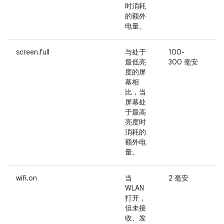
时消耗
常
的额外
或
电量。
screen.full
与处于
100-
最低亮
300 毫安
度的屏
与
幕相
比，当
屏幕处
于最高
亮度时
消耗的
额外电
量。
wifi.on
当
2 毫安
-
WLAN
打开，
但未接
收、发