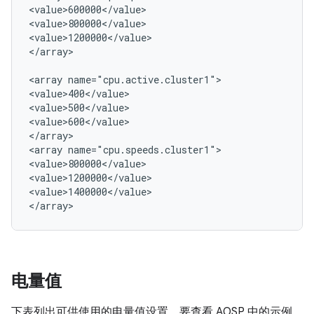
<value>600000</value>

<value>800000</value>

<value>1200000</value>

</array>

<array name="cpu.active.cluster1">

<value>400</value>

<value>500</value>

<value>600</value>

</array>

<array name="cpu.speeds.cluster1">

<value>800000</value>

<value>1200000</value>

<value>1400000</value>

电量值
下表列出可供使用的电量值设置。要查看 AOSP 中的示例