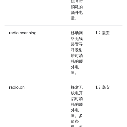
信号时
消耗的
额外电
量。
radio.scanning
移动网
1.2 毫安
-
络无线
装置寻
呼发射
塔时消
耗的额
外电
量。
radio.on
蜂窝无
1.2 毫安
线电开
启时消
耗的额
外电
量。多
值条