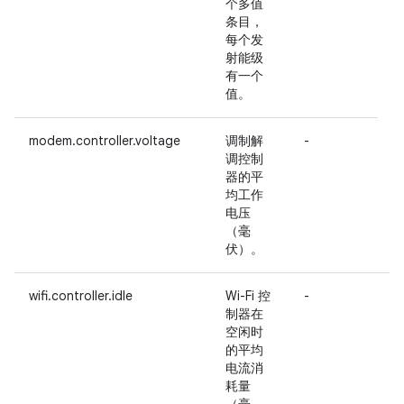
个多值
条目，
每个发
射能级
有一个
值。
modem.controller.voltage
调制解
-
调控制
器的平
均工作
电压
（毫
伏）。
wifi.controller.idle
Wi-Fi 控
-
制器在
空闲时
的平均
电流消
耗量