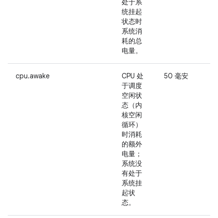
处于系
统挂起
状态时
系统消
耗的总
电量。
cpu.awake
CPU 处
50 毫安
于调度
空闲状
态（内
核空闲
循环）
时消耗
的额外
电量；
选
系统没
有处于
C
系统挂
起状
态。