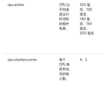
cpu.active
CPU 以
100 毫
此
不同速
安、120
度运行
毫安、
时消耗
140 毫
的额外
安、160
电量。
毫安、
制
200 毫安
序
cpu.clusters.cores
每个
4、2
CPU 集
C
群所包
含的核
适
心数。
c
c
示