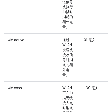
送信号
或执行
扫描时
消耗的
额外电
量。
wifi.active
通过
31 毫安
-
WLAN
发送或
接收信
号时消
耗的额
外电
量。
wifi.scan
WLAN
100 毫安
-
正在扫
描无线
接入点
时消耗