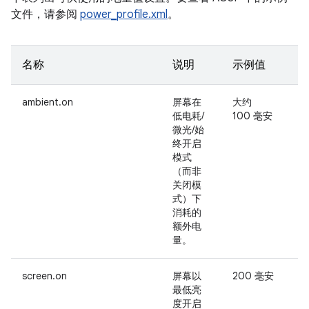
文件，请参阅
power_profile.xml
。
名称
说明
示例值
ambient.on
屏幕在
大约
-
低电耗/
100 毫安
微光/始
终开启
模式
（而非
关闭模
式）下
消耗的
额外电
量。
screen.on
屏幕以
200 毫安
最低亮
度开启
0