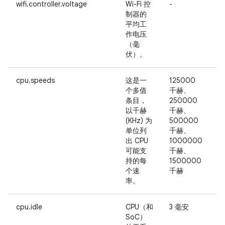
wifi.controller.voltage
Wi-Fi 控
-
制器的
平均工
作电压
（毫
伏）。
cpu.speeds
这是一
125000
个多值
千赫、
须
条目，
250000
以千赫
千赫、
(KHz) 为
500000
单位列
千赫、
出 CPU
1000000
可能支
千赫、
持的每
1500000
个速
千赫
率。
cpu.idle
CPU（和
3 毫安
-
SoC）