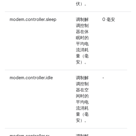
伏）。
modem.controller.sleep
调制解
0 毫安
调控制
器在休
眠时的
的
平均电
流消耗
量（毫
安）。
A
modem.controller.idle
调制解
-
调控制
器在空
闲时的
平均电
流消耗
量（毫
安）。