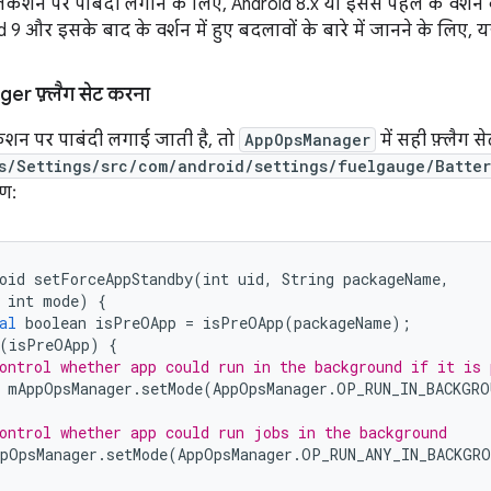
िकेशन पर पाबंदी लगाने के लिए, Android 8.x या इससे पहले के वर्शन
d 9 और इसके बाद के वर्शन में हुए बदलावों के बारे में जानने के लिए, यह
er फ़्लैग सेट करना
शन पर पाबंदी लगाई जाती है, तो
AppOpsManager
में सही फ़्लैग से
s/Settings/src/com/android/settings/fuelgauge/Batter
रण:
oid
setForceAppStandby
(
int
uid
,
String
packageName
,
int
mode
)
{
al
boolean
isPreOApp
=
isPreOApp
(
packageName
);
(
isPreOApp
)
{
ontrol whether app could run in the background if it is 
mAppOpsManager
.
setMode
(
AppOpsManager
.
OP_RUN_IN_BACKGRO
ontrol whether app could run jobs in the background
pOpsManager
.
setMode
(
AppOpsManager
.
OP_RUN_ANY_IN_BACKGRO