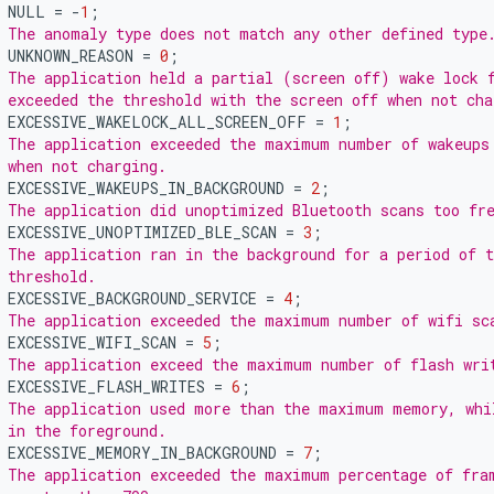
NULL
=
-
1
;
 The anomaly type does not match any other defined type
UNKNOWN_REASON
=
0
;
 The application held a partial (screen off) wake lock 
 exceeded the threshold with the screen off when not cha
EXCESSIVE_WAKELOCK_ALL_SCREEN_OFF
=
1
;
 The application exceeded the maximum number of wakeups
 when not charging.
EXCESSIVE_WAKEUPS_IN_BACKGROUND
=
2
;
 The application did unoptimized Bluetooth scans too fr
EXCESSIVE_UNOPTIMIZED_BLE_SCAN
=
3
;
 The application ran in the background for a period of 
 threshold.
EXCESSIVE_BACKGROUND_SERVICE
=
4
;
 The application exceeded the maximum number of wifi sc
EXCESSIVE_WIFI_SCAN
=
5
;
 The application exceed the maximum number of flash wri
EXCESSIVE_FLASH_WRITES
=
6
;
 The application used more than the maximum memory, whi
 in the foreground.
EXCESSIVE_MEMORY_IN_BACKGROUND
=
7
;
 The application exceeded the maximum percentage of fra