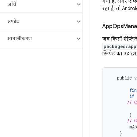
गया है. अगर ऐप्ल
जाँचें
रहा है, तो Androi
अपडेट
App
Ops
Manag
आभासीकरण
जब किसी ऐप्लिके
packages/app
स्निपेट का उदाह
public
v
fin
if
// C
}
// C
mAp
}