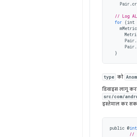
Pair
.
cr
// Log A
for
(
int
mMetric
Metri
Pair
.
Pair
.
}
type
को
Anom
डिवाइस लागू करन
src/com/andr
इस्तेमाल कर सकते
public
@
int
// 