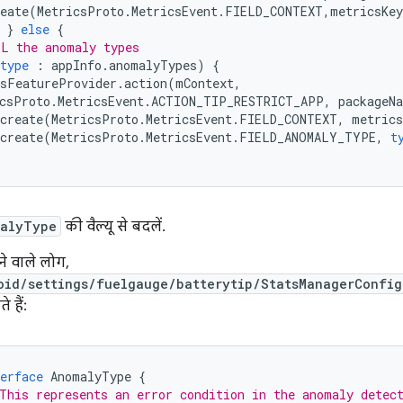
eate
(
MetricsProto
.
MetricsEvent
.
FIELD_CONTEXT
,
metricsKey
}
else
{
LL the anomaly types
type
:
appInfo
.
anomalyTypes
)
{
sFeatureProvider
.
action
(
mContext
,
csProto
.
MetricsEvent
.
ACTION_TIP_RESTRICT_APP
,
packageN
create
(
MetricsProto
.
MetricsEvent
.
FIELD_CONTEXT
,
metrics
create
(
MetricsProto
.
MetricsEvent
.
FIELD_ANOMALY_TYPE
,
t
alyType
की वैल्यू से बदलें.
े वाले लोग,
oid/settings/fuelgauge/batterytip/StatsManagerConfig
 हैं:
erface
AnomalyType
{
This represents an error condition in the anomaly detec