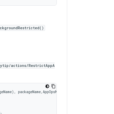
ckgroundRestricted()
ytip/actions/RestrictAppA
geName
),
packageName
,
AppOpsManager
.
MODE_IGNORED
);
e
,