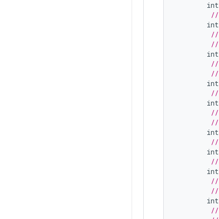
int
//
int
//
//
int
//
//
int
//
int
//
//
int
//
int
//
int
//
//
int
//