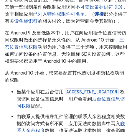
其他一些限制条件会限制应用访问
不可变设备标识符 (ID)
，
除非相应应用
已列入特许权限许可名单
。（
连接
部分提供了
有关
设备标识符
的相关讨论，因为运营商会受其影响）。
在 Android 9 及更低版本中，用户在向应用授予位置信息访
问权限时做出的选择是永久性的。从 Android 10 开始，
三
态位置信息权限
功能为用户提供了三个选项，用来控制应用
如何访问设备的位置信息。无论目标 SDK 设置如何，这些
权限要求都适用于 Android 10 中的应用。
从 Android 10 开始，您需要配置其他透明度和隐私权功能
的权限
当某个应用在后台使用
ACCESS_FINE_LOCATION
权
限访问设备位置信息时，用户会看到
后台位置信息访
问权限
提醒。
由联系人提供程序组件管理的联系人亲密程度相关数
据的访问方式有所不同：应用无法向数据库中写入
联
系人亲密程度
数据，也无法读取此类数据。这会影响