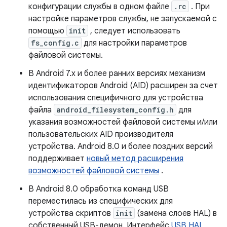
конфигурации службы в одном файле
.rc
. При
настройке параметров службы, не запускаемой с
помощью
init
, следует использовать
fs_config.c
для настройки параметров
файловой системы.
В Android 7.x и более ранних версиях механизм
идентификаторов Android (AID) расширен за счет
использования специфичного для устройства
файла
android_filesystem_config.h
для
указания возможностей файловой системы и/или
пользовательских AID производителя
устройства. Android 8.0 и более поздних версий
поддерживает
новый метод расширения
возможностей файловой системы
.
В Android 8.0 обработка команд USB
переместилась из специфических для
устройства скриптов
init
(замена слоев HAL) в
собственный USB-демон. Интерфейс
USB HAL