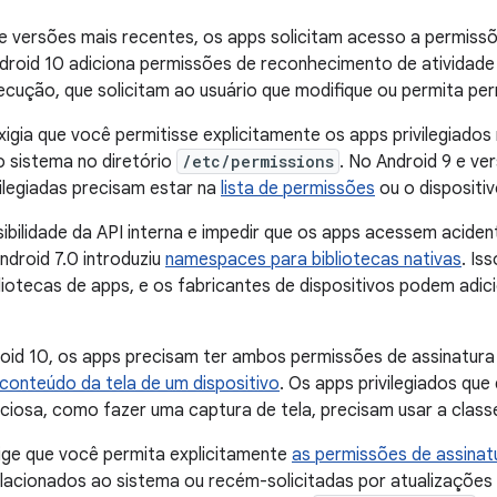
e versões mais recentes, os apps solicitam acesso a permiss
ndroid 10 adiciona permissões de reconhecimento de atividade (
cução, que solicitam ao usuário que modifique ou permita pe
xigia que você permitisse explicitamente os apps privilegiado
 sistema no diretório
/etc/permissions
. No Android 9 e ve
ilegiadas precisam estar na
lista de permissões
ou o dispositiv
visibilidade da API interna e impedir que os apps acessem acide
ndroid 7.0 introduziu
namespaces para bibliotecas nativas
. Is
liotecas de apps, e os fabricantes de dispositivos podem adici
roid 10, os apps precisam ter ambos permissões de assinatur
conteúdo da tela de um dispositivo
. Os apps privilegiados qu
nciosa, como fazer uma captura de tela, precisam usar a clas
ige que você permita explicitamente
as permissões de assinat
lacionados ao sistema ou recém-solicitadas por atualizações