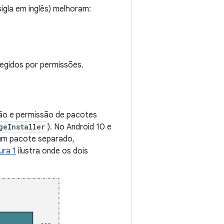
igla em inglês) melhoram:
tegidos por permissões.
ação e permissão de pacotes
geInstaller
). No Android 10 e
 um pacote separado,
ura 1
ilustra onde os dois