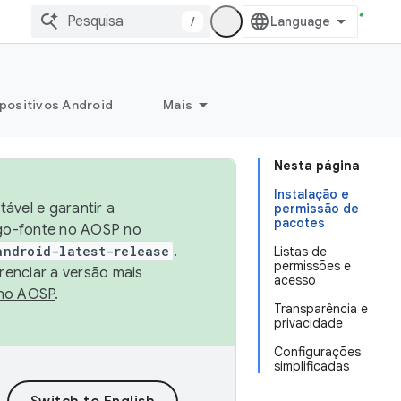
/
positivos Android
Mais
Nesta página
Instalação e
ável e garantir a
permissão de
pacotes
igo-fonte no AOSP no
android-latest-release
.
Listas de
permissões e
renciar a versão mais
acesso
no AOSP
.
Transparência e
privacidade
Configurações
simplificadas