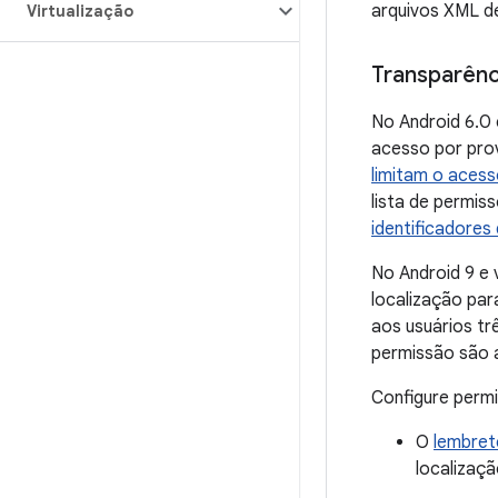
arquivos XML d
Virtualização
Transparênc
No Android 6.0 
acesso por prov
limitam o aces
lista de permis
identificadores 
No Android 9 e 
localização par
aos usuários tr
permissão são a
Configure permi
O
lembret
localizaç