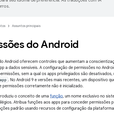
ara seu idioma de preferência. As traduções com IA
rros.
tos
Assuntos principais
ssões do Android
do Android oferecem controles que aumentam a conscientizaçã
p a dados sensíveis. A configuração de permissões no Androi
de permissões, sem a qual os apps privilegiados são desativado
app
. No Android 9 e versões mais recentes, um dispositivo q
de permissões corretamente não é inicializado.
troduziu o conceito de uma
função
, um nome exclusivo no sis
ivilégios. Atribua funções aos apps para conceder permissões p
unções padrão usando recursos de configuração da plataforma