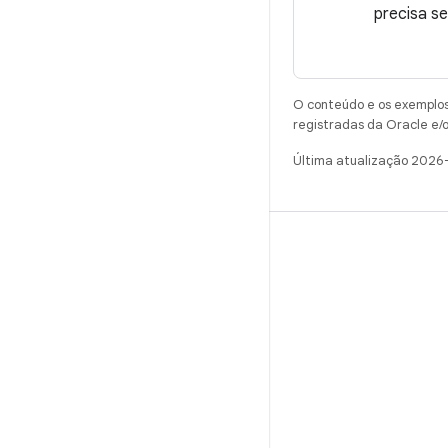
precisa s
O conteúdo e os exemplos 
registradas da Oracle e/o
Última atualização 2026
CRIAR
Repositório do Android
Requisitos
Como fazer o download
Visualizar códigos binários
Imagens de fábrica
Códigos binários do driver