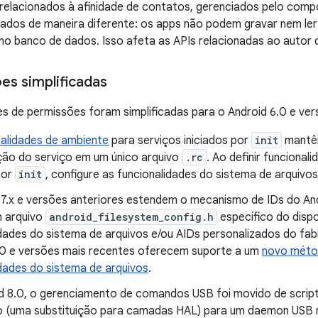
relacionados à afinidade de contatos, gerenciados pelo com
ados de maneira diferente: os apps não podem gravar nem le
no banco de dados. Isso afeta as APIs relacionadas ao auto
es simplificadas
s de permissões foram simplificadas para o Android 6.0 e ver
nalidades de ambiente
para serviços iniciados por
init
mantêm
ção do serviço em um único arquivo
.rc
. Ao definir funcional
por
init
, configure as funcionalidades do sistema de arquiv
7.x e versões anteriores estendem o mecanismo de IDs do Andro
 arquivo
android_filesystem_config.h
específico do dispo
dades do sistema de arquivos e/ou AIDs personalizados do fabr
.0 e versões mais recentes oferecem suporte a um
novo méto
idades do sistema de arquivos
.
d 8.0, o gerenciamento de comandos USB foi movido de scrip
vo (uma substituição para camadas HAL) para um daemon USB n