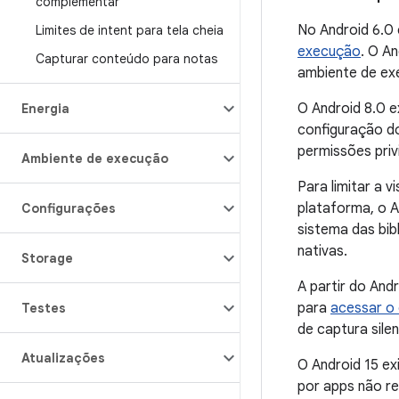
complementar
No Android 6.0 
Limites de intent para tela cheia
execução
. O A
Capturar conteúdo para notas
ambiente de exe
O Android 8.0 e
Energia
configuração do
permissões priv
Ambiente de execução
Para limitar a 
plataforma, o A
Configurações
sistema das bib
nativas.
Storage
A partir do And
para
acessar o 
Testes
de captura sile
Atualizações
O Android 15 ex
por apps não re