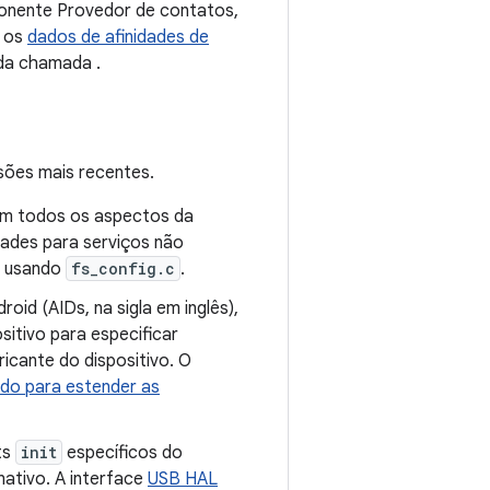
ponente Provedor de contatos,
r os
dados de afinidades de
r da chamada
.
sões mais recentes.
 todos os aspectos da
idades para serviços não
os usando
fs_config.c
.
id (AIDs, na sigla em inglês),
sitivo para especificar
icante do dispositivo. O
do para estender as
ts
init
específicos do
ativo. A interface
USB HAL