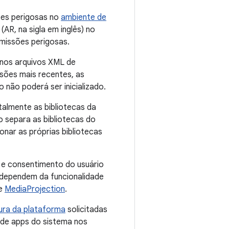
ões perigosas no
ambiente de
AR, na sigla em inglês) no
rmissões perigosas.
s nos arquivos XML de
rsões mais recentes, as
o não poderá ser inicializado.
ntalmente as bibliotecas da
so separa as bibliotecas do
onar as próprias bibliotecas
a e consentimento do usuário
e dependem da funcionalidade
se
MediaProjection
.
ura da plataforma
solicitadas
 de apps do sistema nos