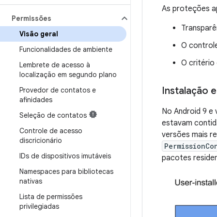
As proteções a
Permissões
Transparê
Visão geral
O control
Funcionalidades de ambiente
O critéri
Lembrete de acesso à
localização em segundo plano
Instalação 
Provedor de contatos e
afinidades
No Android 9 e 
Seleção de contatos
estavam contid
Controle de acesso
versões mais re
discricionário
PermissionCo
IDs de dispositivos imutáveis
pacotes reside
Namespaces para bibliotecas
nativas
Lista de permissões
privilegiadas