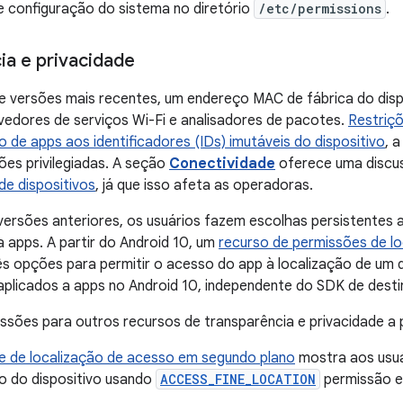
e configuração do sistema no diretório
/etc/permissions
.
ia e privacidade
e versões mais recentes, um endereço MAC de fábrica do disp
edores de serviços Wi-Fi e analisadores de pacotes.
Restriçõ
so de apps aos
identificadores (IDs) imutáveis do dispositivo
, 
sões privilegiadas. A seção
Conectividade
oferece uma discus
de dispositivos
, já que isso afeta as operadoras.
versões anteriores, os usuários fazem escolhas persistentes
a apps. A partir do Android 10, um
recurso de permissões de lo
ês opções para permitir o acesso do app à localização de um d
plicados a apps no Android 10, independente do SDK de desti
ssões para outros recursos de transparência e privacidade a p
e de localização de acesso em segundo plano
mostra aos usuá
ão do dispositivo usando
ACCESS_FINE_LOCATION
permissão e