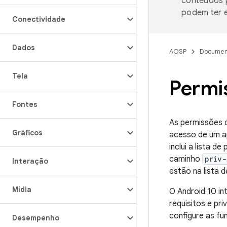
conteúdos p
podem ter e
Conectividade
Dados
AOSP
Documen
Tela
Permi
Fontes
As permissões 
Gráficos
acesso de um ap
inclui a lista 
caminho
priv-
Interação
estão na lista 
Mídia
O Android 10 in
requisitos e pr
configure as f
Desempenho