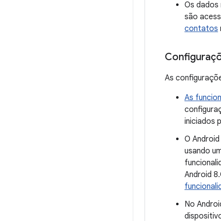
Os dados 
são acess
contatos
Configuraçõ
As configuraçõe
As funcio
configura
iniciados 
O Android 
usando um
funcionali
Android 8
funcional
No Androi
dispositi