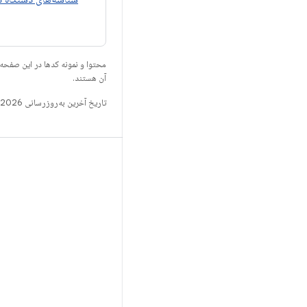
محتوا و نمونه کدها در این صفحه
آن هستند.
تاریخ آخرین به‌روزرسانی 2026-07-13 به‌وقت ساعت هماهنگ جهانی.
ساخت
مخزن Android
الزامات
بارگیری
پیش‌نمایش کدهای دودویی
تصاویر تنظیمات کارخانه
کدهای دودویی درایور