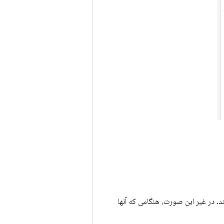
 را فراخوانی می‌کنند باید الزامات Android 10 را برآورده کنند. در غیر این صورت، هنگامی که آنها