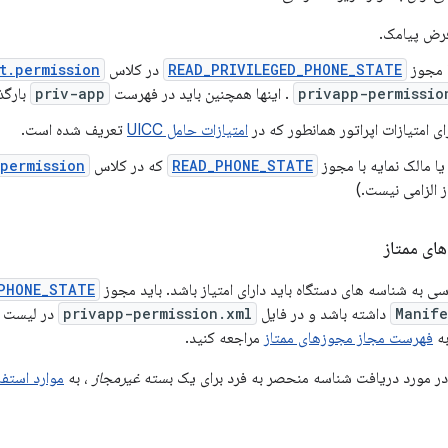
فرض پیامک.
ا مجوز
READ_PRIVILEGED_PHONE_STATE
در کلاس
t.permission
privapp-permissio
. اینها همچنین باید در فهرست
priv-app
بارگذ
رای امتیازات اپراتور همانطور که در
امتیازات حامل UICC
تعریف شده است.
یا مالک نمایه با مجوز
READ_PHONE_STATE
که در کلاس
permission
الزامی نیست.)
ای ممتاز
 به شناسه های دستگاه باید دارای امتیاز باشد. باید مجوز
PHONE_STATE
Manife
داشته باشد و در فایل
privapp-permission.xml
در لیست مج
به
فهرست مجاز مجوزهای ممتاز
مراجعه کنید.
ر مورد دریافت شناسه منحصر به فرد برای یک بسته
غیرمجاز
، به
موارد استفا