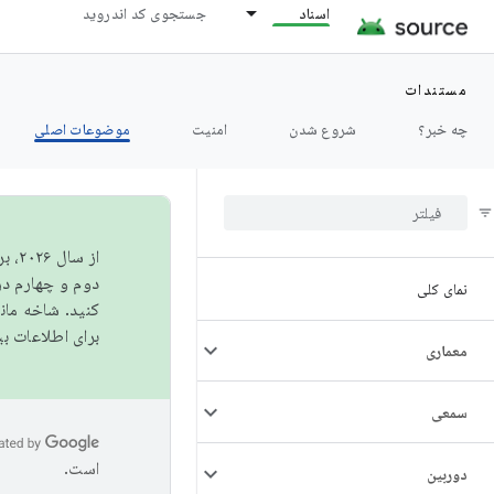
اسناد
جستجوی کد اندروید
مستندات
چه خبر؟
شروع شدن
امنیت
موضوعات اصلی
از 
دوم و چهارم در AOSP منتشر خواهیم کرد. برای ساخت و مشارکت در 
نمای کلی
کنید. شاخه ما
برای اطلاعات ب
معماری
سمعی
است.
دوربین