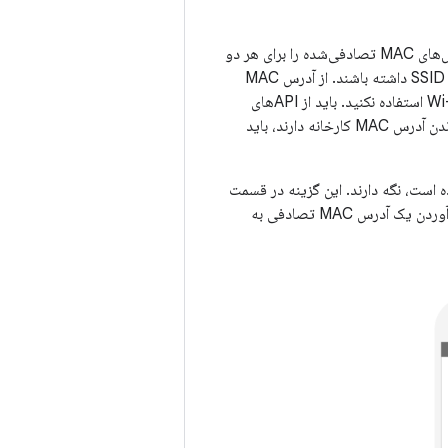
برای محدود کردن بیشتر شناسه‌های دستگاه، همه دستگاه‌های Android 10 به‌طور پیش‌فرض آدرس‌های MAC تصادفی‌شده را برای هر دو
درخواست و درخواست‌های مرتبط ارسال می‌کنند و باید یک آدرس MAC تصادفی متفاوت برای هر SSID داشته باشند. از آدرس MAC
کارخانه دستگاه در حالت سرویس گیرنده، نقطه دسترسی نرم (AP) یا موارد استفاده از Wi-Fi Direct استفاده نکنید. باید از APIهای
قابل دسترسی عمومی که برنامه‌های ممتاز نیستند، پنهان بماند. برنامه‌های ممتازی که نیاز به بازگرداندن آدرس MAC کارخانه دارند، باید
رس MAC تصادفی به