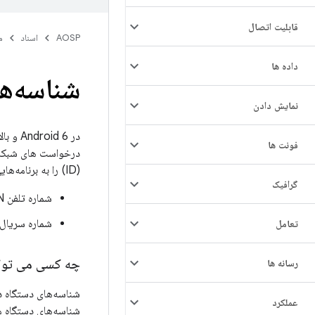
قابلیت اتصال
AOSP
اسناد
م
داده ها
شناسه‌ها
نمایش دادن
فونت ها
(ID) را به برنامه‌هایی با
گرافیک
شماره تلفن IMEI، MEID، ESN و IMSI.
شماره سریال س
تعامل
چه کسی می توان
رسانه ها
عملکرد
شناسه‌های دستگاه م