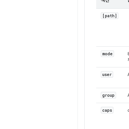
섹션
[path]
mode
user
group
caps