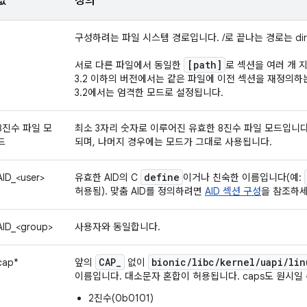
값
정의
구성하려는 파일 시스템 경로입니다. /로 끝나는 경로는 di
[path]
서로 다른 파일에서 동일한
로 섹션을 여러 개 지
3.2 이하의 버전에서는 같은 파일에 이전 섹션을 재정의하는
3.2에서는 엄격한 모드로 설정됩니다.
8진수 파일 모
최소 3자리 숫자로 이루어진 유효한 8진수 파일 모드입니다
드
되며, 나머지 경우에는 모드가 그대로 사용됩니다.
define
AID_<user>
유효한 AID의 C
이거나 친숙한 이름입니다(예:
허용됨). 맞춤 AID를 정의하려면
AID 섹션 구성
을 참조하세
AID_<group>
사용자와 동일합니다.
CAP
_
bionic
/
libc
/
kernel
/
uapi
/
lin
cap*
앞의
없이
이름입니다. 대소문자 혼합이 허용됩니다. caps도 원시일 
2진수(0b0101)