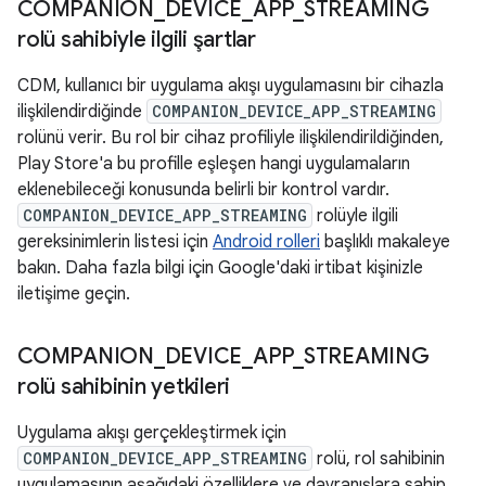
COMPANION
_
DEVICE
_
APP
_
STREAMING
rolü sahibiyle ilgili şartlar
CDM, kullanıcı bir uygulama akışı uygulamasını bir cihazla
ilişkilendirdiğinde
COMPANION_DEVICE_APP_STREAMING
rolünü verir. Bu rol bir cihaz profiliyle ilişkilendirildiğinden,
Play Store'a bu profille eşleşen hangi uygulamaların
eklenebileceği konusunda belirli bir kontrol vardır.
COMPANION_DEVICE_APP_STREAMING
rolüyle ilgili
gereksinimlerin listesi için
Android rolleri
başlıklı makaleye
bakın. Daha fazla bilgi için Google'daki irtibat kişinizle
iletişime geçin.
COMPANION
_
DEVICE
_
APP
_
STREAMING
rolü sahibinin yetkileri
Uygulama akışı gerçekleştirmek için
COMPANION_DEVICE_APP_STREAMING
rolü, rol sahibinin
uygulamasının aşağıdaki özelliklere ve davranışlara sahip