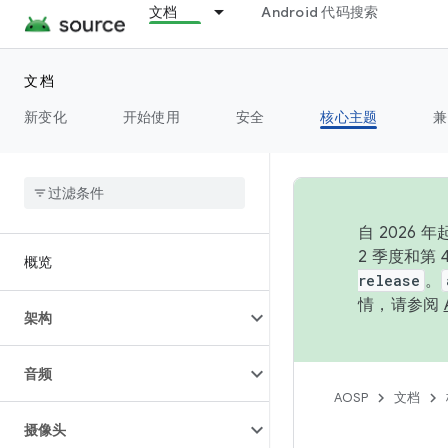
文档
Android 代码搜索
文档
新变化
开始使用
安全
核心主题
兼
自 202
2 季度和第
概览
release
。
情，请参阅
架构
音频
AOSP
文档
摄像头