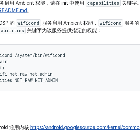
用 Ambient 权能，请在 init 中使用
capabilities
关键字。
t README.md
。
OSP 的
wificond
服务启用 Ambient 权能，
wificond
服务
pabilities
关键字为该服务提供指定的权能：
icond /system/bin/wificond

ain

fi

ifi net_raw net_admin

ities NET_RAW NET_ADMIN
roid 通用内核
https://android.googlesource.com/kernel/commo