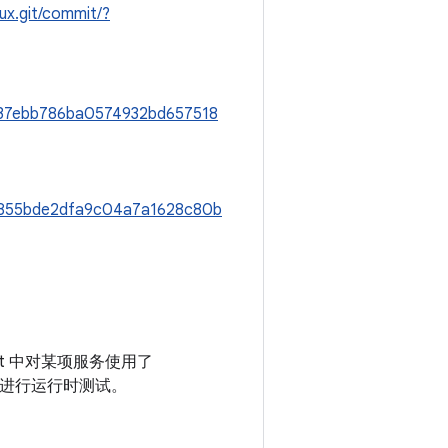
inux.git/commit/?
a537ebb786ba0574932bd657518
0d855bde2dfa9c04a7a1628c80b
nit 中对某项服务使用了
功能进行运行时测试。