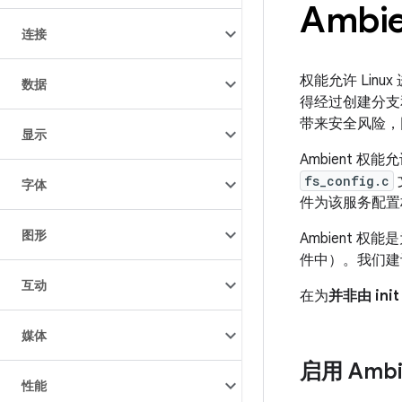
Ambi
连接
权能允许 Lin
数据
得经过创建分支
带来安全风险，
显示
Ambient 权
fs_config.c
字体
件为该服务配置
图形
Ambient 
件中）。我们建议
互动
在为
并非由 ini
媒体
启用 Ambi
性能