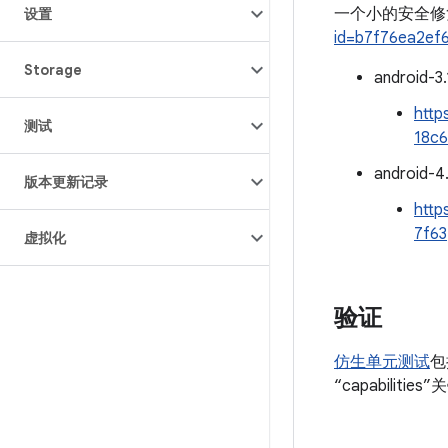
一个小的安全
设置
id=b7f76ea2ef
Storage
android-3.
http
测试
18c6
android-4.
版本更新记录
http
7f63
虚拟化
验证
仿生单元测试
包
“capabil