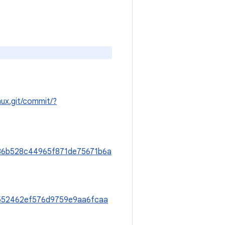
inux.git/commit/?
7e86b528c44965f871de75671b6a
8d552462ef576d9759e9aa6fcaa