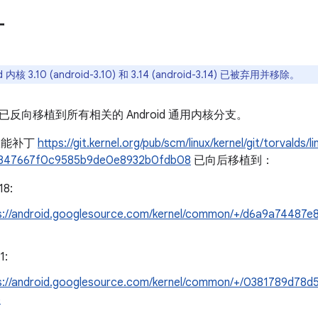
丁
d 内核 3.10 (android-3.10) 和 3.14 (android-3.14) 已被弃用并移除。
反向移植到所有相关的 Android 通用内核分支。
 权能补丁
https://git.kernel.org/pub/scm/linux/kernel/git/torvalds/l
7847667f0c9585b9de0e8932b0fdb08
已向后移植到：
18:
s://android.googlesource.com/kernel/common/+/d6a9a7448
1:
s://android.googlesource.com/kernel/common/+/0381789d7
b