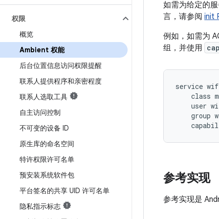
如需为给定的服务启
言，请参阅
ini
权限
概览
例如，如需为 A
组，并使用
ca
Ambient 权能
后台位置信息访问权限提醒
联系人提供程序和亲密程度
service wif
    class m
联系人选取工具
    user wi
自主访问控制
    group w
    capabil
不可变的设备 ID
原生库的命名空间
特许权限许可名单
预安装系统软件包
参考实现
平台签名的共享 UID 许可名单
参考实现是 And
隐私指示标志