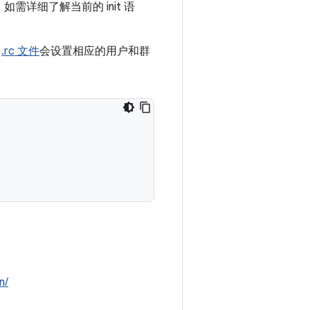
如需详细了解当前的 init 语
的
.rc 文件
会设置相应的用户和群
n/