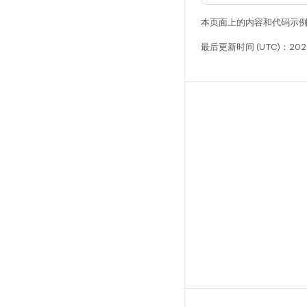
本页面上的内容和代码示
最后更新时间 (UTC)：202
构建
Android 代码库
要求
下载
预览二进制文件
出厂映像
驱动程序二进制文件
GitHub