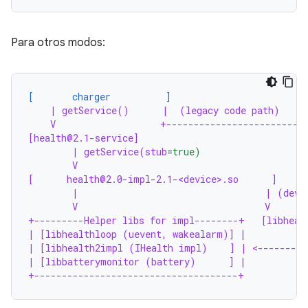
Para otros modos:
[       charger          ]
| getService()      |  (legacy code path)
V                   +-------------------------
[health@2.1-service]                              
| getService(stub
=
true)                   
V                                         
[      health@2.0-impl-2.1-<device>.so      ]     
|                                  | (devi
V                                  V      
+---------Helper libs for impl--------+   [libheal
| [libhealthloop (uevent, wakealarm)] |           
| [libhealth2impl (IHealth impl)    ] | <---------
| [libbatterymonitor (battery)      ] |
+-------------------------------------+