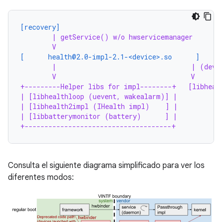
[recovery]
| getService() w/o hwservicemanager
V
[      health@2.0-impl-2.1-<device>.so      ]
|                                  | (devi
V                                  V
+---------Helper libs for impl--------+   [libheal
| [libhealthloop (uevent, wakealarm)] |
| [libhealth2impl (IHealth impl)    ] |
| [libbatterymonitor (battery)      ] |
+-------------------------------------+
Consulta el siguiente diagrama simplificado para ver los
diferentes modos: