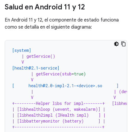
Salud en Android 11 y 12
En Android 11 y 12, el componente de estado funciona
como se detalla en el siguiente diagrama:
[system]
| getService()
V
[health@2.1-service]
| getService(stub
=
true)
V
[      health@2.0-impl-2.1-<device>.so      ]
|                                  | (devi
V                                  V
+---------Helper libs for impl--------+   [libheal
| [libhealthloop (uevent, wakealarm)] |
| [libhealth2impl (IHealth impl)    ] |
| [libbatterymonitor (battery)      ] |
+-------------------------------------+