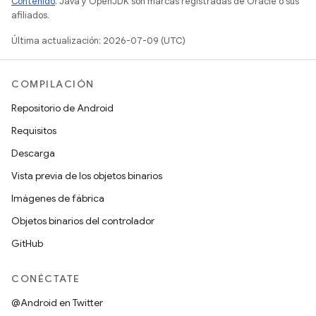
Contenido
. Java y OpenJDK son marcas registradas de Oracle o sus
afiliados.
Última actualización: 2026-07-09 (UTC)
COMPILACIÓN
Repositorio de Android
Requisitos
Descarga
Vista previa de los objetos binarios
Imágenes de fábrica
Objetos binarios del controlador
GitHub
CONÉCTATE
@Android en Twitter