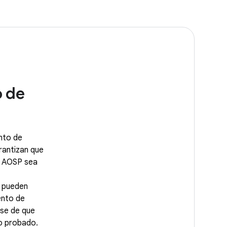
o de
nto de
rantizan que
e AOSP sea
 pueden
ento de
rse de que
go probado.