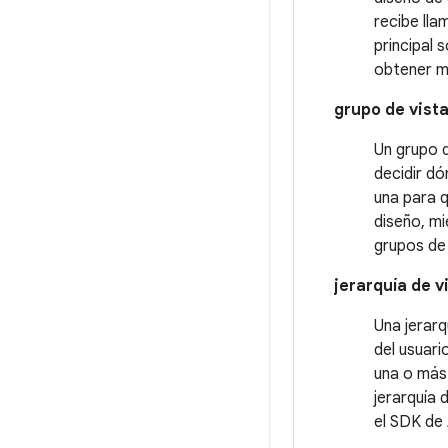
recibe lla
principal 
obtener m
grupo de vist
Un grupo d
decidir dó
una para q
diseño, mi
grupos de
jerarquía de v
Una jerarq
del usuari
una o más 
jerarquía 
el SDK de 