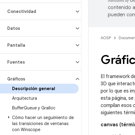
contenido a
Conectividad
pueden cont
Datos
AOSP
Documen
Pantalla
Gráfi
Fuentes
El framework de
Gráficos
3D que interact
Descripción general
por lo que es i
esta página, se
Arquitectura
compilan esos c
Buffer
Queue y Gralloc
siguientes térm
Cómo hacer un seguimiento de
las transiciones de ventanas
canvas (térmi
con Winscope