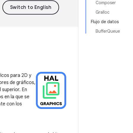
Composer
Gralloc
Flujo de datos
BufferQueue
ficos para 2D y
ores de gráficos,
 superior. En
s en la que se
ate con los