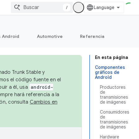
/
s Android
Automotive
Referencia
En esta página
Componentes
mado Trunk Stable y
gráficos de
Android
emos el código fuente en el
uir a él, usa
android-
Productores
de
empre hará referencia a la
transmisiones
ión, consulta
Cambios en
de imágenes
Consumidores
de
transmisiones
de imágenes
Hardware