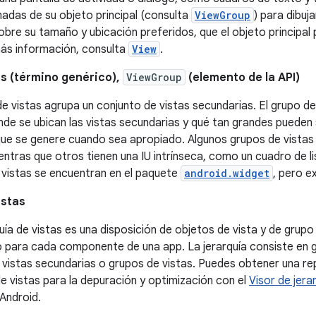
madas de su objeto principal (consulta
ViewGroup
) para dibuj
sobre su tamaño y ubicación preferidos, que el objeto principal
ás información, consulta
View
.
as (término genérico),
ViewGroup
(elemento de la API)
e vistas agrupa un conjunto de vistas secundarias. El grupo d
nde se ubican las vistas secundarias y qué tan grandes pueden 
ue se genere cuando sea apropiado. Algunos grupos de vistas s
entras que otros tienen una IU intrínseca, como un cuadro de 
 vistas se encuentran en el paquete
android.widget
, pero e
istas
uía de vistas es una disposición de objetos de vista y de grupo 
o para cada componente de una app. La jerarquía consiste en 
vistas secundarias o grupos de vistas. Puedes obtener una re
de vistas para la depuración y optimización con el
Visor de jera
Android.