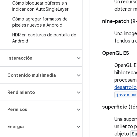
Un recurso
Cómo bloquear búferes sin
obtener m
indicar con Auto
Single
Layer
Cómo agregar formatos de
nine-patch (9
píxeles nuevos a Android
Una image
HDR en capturas de pantalla de
fondos u 
Android
OpenGL ES
Interacción
OpenGL ES
bibliotec
Contenido multimedia
procesamie
desarrollo
Rendimiento
javax.m
superficie (t
Permisos
Una superf
un lienzo 
Energía
objeto
S