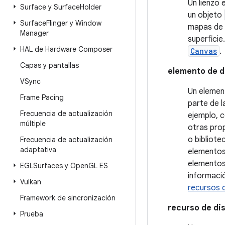
Un lienzo 
Surface y Surface
Holder
un objeto
Surface
Flinger y Window
mapas de b
Manager
superficie
HAL de Hardware Composer
Canvas
.
Capas y pantallas
elemento de d
VSync
Un element
Frame Pacing
parte de l
Frecuencia de actualización
ejemplo, 
múltiple
otras pro
o bibliot
Frecuencia de actualización
adaptativa
elementos
elementos
EGLSurfaces y Open
GL ES
informació
Vulkan
recursos d
Framework de sincronización
recurso de di
Prueba