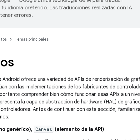
Google utiliza tecnología de IA para traducir
 tu idioma preferido. Las traducciones realizadas con IA
ener errores.
tos
Temas principales
cos
 Android ofrece una variedad de APIs de renderización de grá
úan con las implementaciones de los fabricantes de controlad
mportante comprender bien cómo funcionan esas APIs a un nivel
 presenta la capa de abstracción de hardware (HAL) de gráfico
ontroladores. Antes de continuar con esta sección, familiaríz
inos:
no genérico),
Canvas
(elemento de la API)