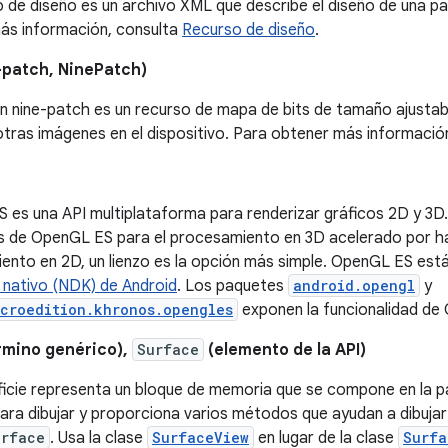
 de diseño es un archivo XML que describe el diseño de una pan
ás información, consulta
Recurso de diseño
.
-patch, NinePatch)
n nine-patch es un recurso de mapa de bits de tamaño ajustab
otras imágenes en el dispositivo. Para obtener más informació
 es una API multiplataforma para renderizar gráficos 2D y 3D
as de OpenGL ES para el procesamiento en 3D acelerado por ha
nto en 2D, un lienzo es la opción más simple. OpenGL ES está
 nativo (NDK) de Android
. Los paquetes
android.opengl
y
icroedition.khronos.opengles
exponen la funcionalidad de
érmino genérico),
Surface
(elemento de la API)
icie representa un bloque de memoria que se compone en la pa
para dibujar y proporciona varios métodos que ayudan a dibuja
urface
. Usa la clase
SurfaceView
en lugar de la clase
Surfa