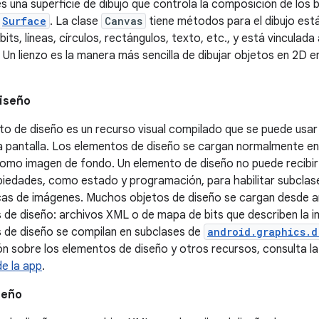
es una superficie de dibujo que controla la composición de los 
Surface
. La clase
Canvas
tiene métodos para el dibujo es
its, líneas, círculos, rectángulos, texto, etc., y está vinculada
. Un lienzo es la manera más sencilla de dibujar objetos en 2D e
iseño
o de diseño es un recurso visual compilado que se puede usar
a pantalla. Los elementos de diseño se cargan normalmente en 
como imagen de fondo. Un elemento de diseño no puede recibir 
piedades, como estado y programación, para habilitar subcla
ecas de imágenes. Muchos objetos de diseño se cargan desde a
 de diseño: archivos XML o de mapa de bits que describen la 
 de diseño se compilan en subclases de
android.graphics.d
n sobre los elementos de diseño y otros recursos, consulta l
e la app
.
seño