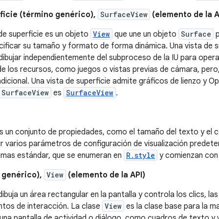
ficie (término genérico),
SurfaceView
(elemento de la A
de superficie es un objeto
View
que une un objeto
Surface
p
cificar su tamaño y formato de forma dinámica. Una vista de s
dibujar independientemente del subproceso de la IU para opera
de los recursos, como juegos o vistas previas de cámara, pero,
icional. Una vista de superficie admite gráficos de lienzo y 
SurfaceView
es
SurfaceView
.
s un conjunto de propiedades, como el tamaño del texto y el c
ir varios parámetros de configuración de visualización predet
emas estándar, que se enumeran en
R.style
y comienzan co
o genérico),
View
(elemento de la API)
dibuja un área rectangular en la pantalla y controla los clics, l
ntos de interacción. La clase
View
es la clase base para la 
una pantalla de actividad o diálogo, como cuadros de texto y