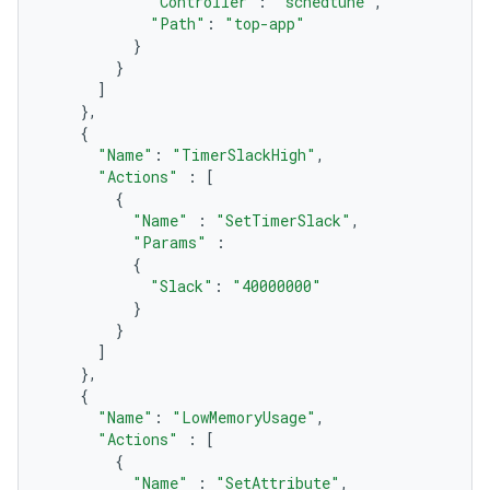
"Controller"
:
"schedtune"
,
"Path"
:
"top-app"
}
}
]
},
{
"Name"
:
"TimerSlackHigh"
,
"Actions"
:
[
{
"Name"
:
"SetTimerSlack"
,
"Params"
:
{
"Slack"
:
"40000000"
}
}
]
},
{
"Name"
:
"LowMemoryUsage"
,
"Actions"
:
[
{
"Name"
:
"SetAttribute"
,