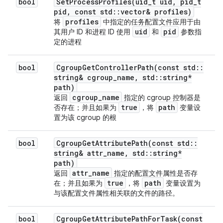
bool
SetProcessProfiles(
uid
_
t uid
,
pid
_
t
pid
,
const std
::
vector
& profiles)
profiles
将
中指定的任务配置文件应用于由
uid
pid
其用户 ID 和进程 ID 使用
和
参数指
定的进程
bool
CgroupGetControllerPath(
const std
::
string& cgroup
_
name
,
std
::
string*
path)
cgroup
_
name
返回
指定的 cgroup 控制器是
true
path
否存在；并且如果为
，将
变量设
置为该 cgroup 的根
bool
CgroupGetAttributePath(
const std
::
string& attr
_
name
,
std
::
string*
path)
attr
_
name
返回
指定的配置文件属性是否存
true
path
在；并且如果为
，将
变量设置为
与该配置文件属性相关联的文件的路径。
bool
CgroupGetAttributePathForTask(
const