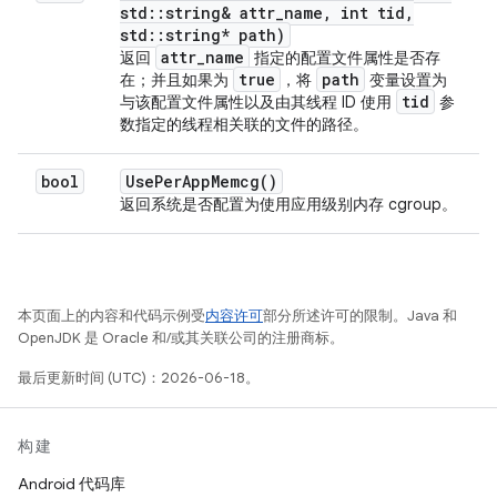
std
::
string& attr
_
name
,
int tid
,
std
::
string* path)
attr
_
name
返回
指定的配置文件属性是否存
true
path
在；并且如果为
，将
变量设置为
tid
与该配置文件属性以及由其线程 ID 使用
参
数指定的线程相关联的文件的路径。
bool
Use
Per
App
Memcg(
)
返回系统是否配置为使用应用级别内存 cgroup。
本页面上的内容和代码示例受
内容许可
部分所述许可的限制。Java 和
OpenJDK 是 Oracle 和/或其关联公司的注册商标。
最后更新时间 (UTC)：2026-06-18。
构建
Android 代码库