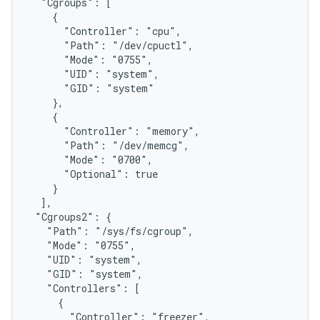
  "Cgroups": [

    {

      "Controller": "cpu",

      "Path": "/dev/cpuctl",

      "Mode": "0755",

      "UID": "system",

      "GID": "system"

    },

    {

      "Controller": "memory",

      "Path": "/dev/memcg",

      "Mode": "0700",

      "Optional": true

    }

  ],

 "Cgroups2": {

   "Path": "/sys/fs/cgroup",

   "Mode": "0755",

   "UID": "system",

   "GID": "system",

   "Controllers": [

     {

       "Controller": "freezer",
