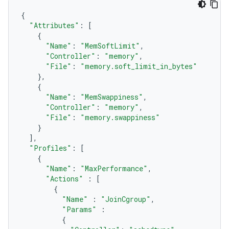
{
"Attributes"
:
[
{
"Name"
:
"MemSoftLimit"
,
"Controller"
:
"memory"
,
"File"
:
"memory.soft_limit_in_bytes"
},
{
"Name"
:
"MemSwappiness"
,
"Controller"
:
"memory"
,
"File"
:
"memory.swappiness"
}
],
"Profiles"
:
[
{
"Name"
:
"MaxPerformance"
,
"Actions"
:
[
{
"Name"
:
"JoinCgroup"
,
"Params"
:
{