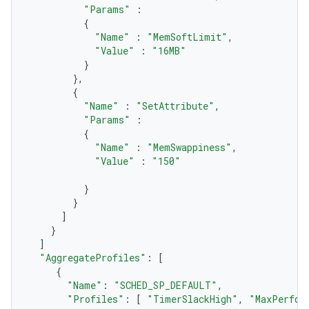
"Params"
:
{
"Name"
:
"MemSoftLimit"
,
"Value"
:
"16MB"
}
},
{
"Name"
:
"SetAttribute"
,
"Params"
:
{
"Name"
:
"MemSwappiness"
,
"Value"
:
"150"
}
}
]
}
]
"AggregateProfiles"
:
[
{
"Name"
:
"SCHED_SP_DEFAULT"
,
"Profiles"
:
[
"TimerSlackHigh"
,
"MaxPerfor