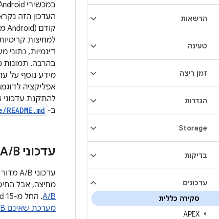
הרשאות
למחיצות קריטיות
טעינה
דינמיות, נתוני 
בהרבה. תמונות מ
זמן ריצה
מידע נוסף על עדכוני OTA של Virtual A/B 
אפליקציה לדוגמה שמספקת ד
להתקנת עדכוני A/B, אפשר לעיין ב-
הגדרות
ב-
e/README.md
Storage
עדכוני A
B מדור קודם ועדכוני מערכת שאינם A
/
בדיקות
עדכונים
מחיצה, אבל החיס
A/B
. החל מ-Android 15, עדכונים שלא מבוססים על A/B הוצאו משימוש. מידע נוסף זמין במאמר בנושא
סקירה כללית
מערכת שאינם A/B
APEX