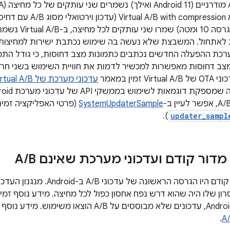
קודם (Android מגרסה
 לאתחול. המשבצת שלא נעשה בה שימוש נכתבת ישירות למחיצות 
מערכת ההפעלה החדשים נכתבים כתמונות מצב דחוסות, כי גודל התמ
צב דחוסות מאפשרות למכשיר לדמות את חוויית השימוש בשני חריצ
זמין במאמר
עדכוני מערכת של Virtual A/B (ללא הפרעה)
וגמאות לשימוש בממשקי API של עדכוני מערכת Android (כלומר,
SystemUpdaterSample
(פרטי האפליקציה זמינ
).
updater_sampl
/
B
עדכוני A/B מדור קודם היו הגרסה 
רון שלו היה שהוא דרש נפח אחסון כפול לכל מחיצה. מידע נוסף זמ
.