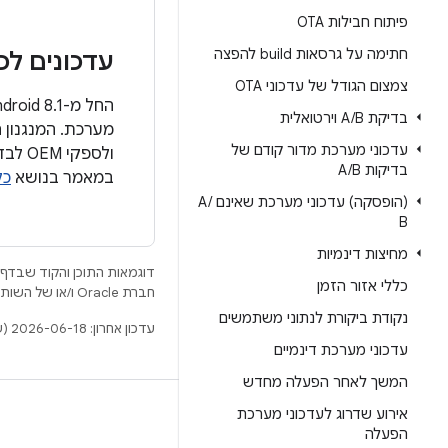
פיתוח חבילות OTA
חתימה על גרסאות build להפצה
עדכונים לכ
צמצום הגודל של עדכוני OTA
בדיקת A
B וירטואלית
/
עדכוני מערכת מדור קודם של
ולספ
בדיקות A
B
/
במאמר בנושא
כל
(הופסקה) עדכוני מערכת שאינם A
/
B
מחיצות דינמיות
דוגמאות התוכן והקוד שבדף 
כללי אזור הזמן
חברת Oracle ו/או של השותפים העצמאיים שלה.
נקודת ביקורת לנתוני משתמשים
עדכון אחרון: 2026-06-18 (שעון UTC).
עדכוני מערכת דינמיים
המשך לאחר הפעלה מחדש
BUILD
אירוע שדרוג לעדכוני מערכת
הפעלה