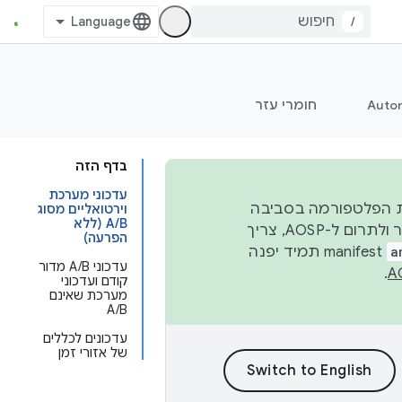
/
Auto
חומרי עזר
בדף הזה
עדכוני מערכת
 יציבות הפלטפורמה בסביבה
וירטואליים מסוג
A/B (ללא
העסקית, נפרסם קוד מקור ב-AOSP ברבעון השני וברבעון הרביעי. כדי ליצור ולתרום ל-AOSP, צריך
הפרעה)
a
manifest תמיד יפנה
עדכוני A/B מדור
.
קודם ועדכוני
מערכת שאינם
A/B
עדכונים לכללים
של אזורי זמן