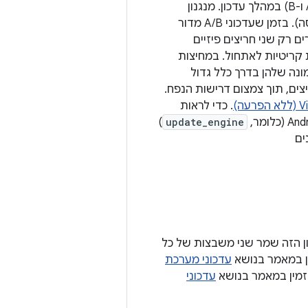
במכשירי Android מודרניים (Android 11 ואילך) נשמרים שני עותקים של כל מחיצה (A ו-B) במהלך עדכון. מנגנון
העדכון הזה נקרא Virtual A/B with compression (עדכון וירטואלי מסוג A/B עם דחיסה). בזמן שעדכוני A/B מדור
 10 ומטה) שמרו שני עותקים לכל מחיצה, ב-Virtual A/B נשמרים רק שני חריצים פיזיים
קריטיות לאתחול. במחיצות
ונה שלהן בדרך כלל גדול
ים, תוך צמצום דרישות הנפח.
. כדי לראות
)
update_engine
ים
הראשונה של עדכוני A/B ב-Android. מנגנון העדכון הזה שמר שני משבצות של כל
ין במאמר בנושא
עדכוני מערכת
עדכוני