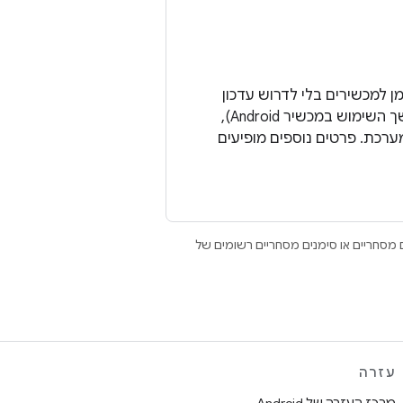
זורי זמן למכשירים בלי לדרוש עדכון
מערכת. המנגנון הזה מאפשר למשתמשים לקבל עדכונים בזמן (ובכך להאריך את משך השימוש במכשיר Android),
 המערכת. פרטים נוספים מופיעים
Open הם סימנים מסחריים או סימנים מסחריים רשומים של
עזרה