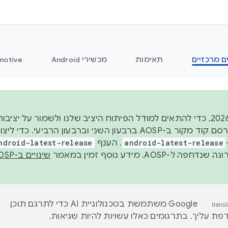
ם מרכזיים
תאימות
מכשירי Android
motive
החל משנת 2026, כדי להתאים למודל הפיתוח היציב שלנו ולשמור על
android-latest-release
. הענף
ndroid-latest-release
ל-AOSP. מידע נוסף זמין במאמר
שינויים ב-AOSP
‫Google משתמשת בטכנולוגיית AI כדי לתרגם תוכן
ת עליך. בתרגומים כאלו עשויות להיות שגיאות.