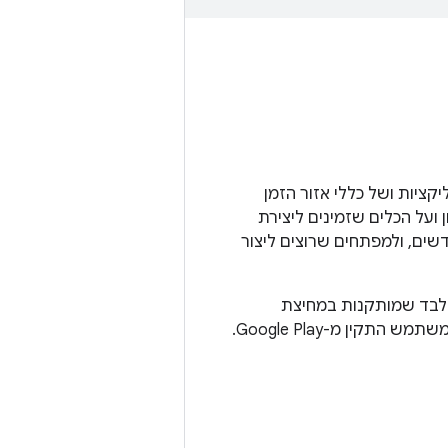
פליקציות ושל כללי אזור הזמן
כון ועל הכלים שזמינים ליצירת
אלה. הוא מיועד למפתחים שרוצים להפעיל עדכוני OTA במכשירי Android חדשים, ולמפתחים שרוצים ליצור
ה בלבד שמותקנות במחיצת
קין מ-Google Play.