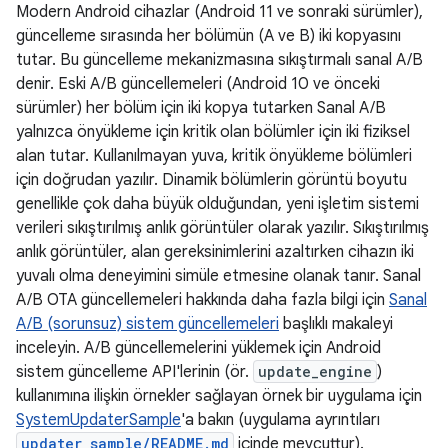
Modern Android cihazlar (Android 11 ve sonraki sürümler),
güncelleme sırasında her bölümün (A ve B) iki kopyasını
tutar. Bu güncelleme mekanizmasına sıkıştırmalı sanal A/B
denir. Eski A/B güncellemeleri (Android 10 ve önceki
sürümler) her bölüm için iki kopya tutarken Sanal A/B
yalnızca önyükleme için kritik olan bölümler için iki fiziksel
alan tutar. Kullanılmayan yuva, kritik önyükleme bölümleri
için doğrudan yazılır. Dinamik bölümlerin görüntü boyutu
genellikle çok daha büyük olduğundan, yeni işletim sistemi
verileri sıkıştırılmış anlık görüntüler olarak yazılır. Sıkıştırılmış
anlık görüntüler, alan gereksinimlerini azaltırken cihazın iki
yuvalı olma deneyimini simüle etmesine olanak tanır. Sanal
A/B OTA güncellemeleri hakkında daha fazla bilgi için
Sanal
A/B (sorunsuz) sistem güncellemeleri
başlıklı makaleyi
inceleyin. A/B güncellemelerini yüklemek için Android
sistem güncelleme API'lerinin (ör.
update_engine
)
kullanımına ilişkin örnekler sağlayan örnek bir uygulama için
SystemUpdaterSample
'a bakın (uygulama ayrıntıları
updater_sample/README.md
içinde mevcuttur).