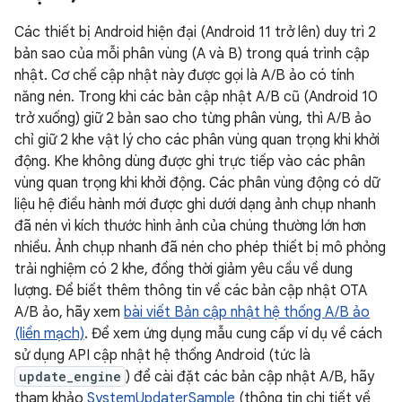
Các thiết bị Android hiện đại (Android 11 trở lên) duy trì 2
bản sao của mỗi phân vùng (A và B) trong quá trình cập
nhật. Cơ chế cập nhật này được gọi là A/B ảo có tính
năng nén. Trong khi các bản cập nhật A/B cũ (Android 10
trở xuống) giữ 2 bản sao cho từng phân vùng, thì A/B ảo
chỉ giữ 2 khe vật lý cho các phân vùng quan trọng khi khởi
động. Khe không dùng được ghi trực tiếp vào các phân
vùng quan trọng khi khởi động. Các phân vùng động có dữ
liệu hệ điều hành mới được ghi dưới dạng ảnh chụp nhanh
đã nén vì kích thước hình ảnh của chúng thường lớn hơn
nhiều. Ảnh chụp nhanh đã nén cho phép thiết bị mô phỏng
trải nghiệm có 2 khe, đồng thời giảm yêu cầu về dung
lượng. Để biết thêm thông tin về các bản cập nhật OTA
A/B ảo, hãy xem
bài viết Bản cập nhật hệ thống A/B ảo
(liền mạch)
. Để xem ứng dụng mẫu cung cấp ví dụ về cách
sử dụng API cập nhật hệ thống Android (tức là
update_engine
) để cài đặt các bản cập nhật A/B, hãy
tham khảo
SystemUpdaterSample
(thông tin chi tiết về