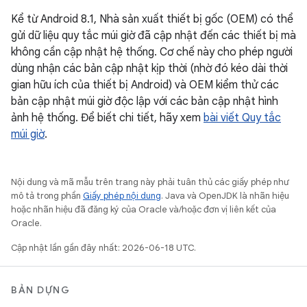
Kể từ Android 8.1, Nhà sản xuất thiết bị gốc (OEM) có thể
gửi dữ liệu quy tắc múi giờ đã cập nhật đến các thiết bị mà
không cần cập nhật hệ thống. Cơ chế này cho phép người
dùng nhận các bản cập nhật kịp thời (nhờ đó kéo dài thời
gian hữu ích của thiết bị Android) và OEM kiểm thử các
bản cập nhật múi giờ độc lập với các bản cập nhật hình
ảnh hệ thống. Để biết chi tiết, hãy xem
bài viết Quy tắc
múi giờ
.
Nội dung và mã mẫu trên trang này phải tuân thủ các giấy phép như
mô tả trong phần
Giấy phép nội dung
. Java và OpenJDK là nhãn hiệu
hoặc nhãn hiệu đã đăng ký của Oracle và/hoặc đơn vị liên kết của
Oracle.
Cập nhật lần gần đây nhất: 2026-06-18 UTC.
BẢN DỰNG