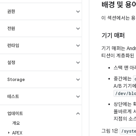
배경 및 용
권한
이 섹션에서는 용
전원
기기 매퍼
런타임
기기 매퍼는 And
티션이 계층화된
설정
스택 맨 
중간에는
Storage
A/B 기기
/dev/bl
테스트
상단에는 
올바르게 
업데이트
지점의 소
개요
그림 1은
/syst
APEX