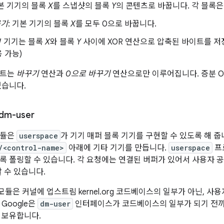
기본 기기의 블록
X
를 스냅샷의 블록
Y
의 콘텐츠로 바꿉니다. 각 블록은
꾸기
: 기본 기기의 블록
X
를 모두 0으로 바꿉니다.
OW 기기는 블록
X
와 블록
Y
사이에 XOR 연산으로 압축된 바이트를 저장합니
 가능)
이트는
바꾸기
연산과
0으로 바꾸기
연산으로만 이루어집니다. 증분 
있습니다.
 dm-user
 모듈은
userspace
가 기기 매퍼 블록 기기를 구현할 수 있도록 해 줍니
/<control-name>
아래에 기타 기기를 만듭니다.
userspace
프
록 폴링할 수 있습니다. 각 요청에는 연결된 버퍼가 있어서 사용자 공
 수 있습니다.
모듈은 커널에 업스트림 kernel.org 코드베이스의 일부가 아닌, 
Google은
dm-user
인터페이스가 코드베이스의 일부가 되기 전까지
 보유합니다.