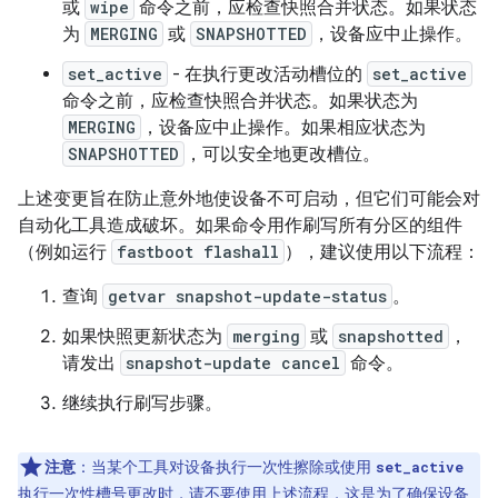
或
wipe
命令之前，应检查快照合并状态。如果状态
为
MERGING
或
SNAPSHOTTED
，设备应中止操作。
set_active
- 在执行更改活动槽位的
set_active
命令之前，应检查快照合并状态。如果状态为
MERGING
，设备应中止操作。如果相应状态为
SNAPSHOTTED
，可以安全地更改槽位。
上述变更旨在防止意外地使设备不可启动，但它们可能会对
自动化工具造成破坏。如果命令用作刷写所有分区的组件
（例如运行
fastboot flashall
），建议使用以下流程：
查询
getvar snapshot-update-status
。
如果快照更新状态为
merging
或
snapshotted
，
请发出
snapshot-update cancel
命令。
继续执行刷写步骤。
注意
：
当某个工具对设备执行一次性擦除或使用
set_active
执行一次性槽号更改时，请不要使用上述流程，这是为了确保设备