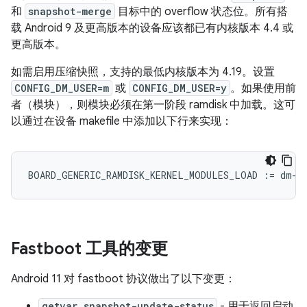
和
snapshot-merge
目标中的 overflow 状态位。
所有搭
载 Android 9 及更高版本的设备应该都已有内核版本 4.4 或
更高版本。
如需启用压缩快照，支持的最低内核版本为 4.19。设置
CONFIG_DM_USER=m
或
CONFIG_DM_USER=y
。如果使用前
者（模块），则模块必须在第一阶段 ramdisk 中加载。这可
以通过在设备 makefile 中添加以下行来实现：
BOARD_GENERIC_RAMDISK_KERNEL_MODULES_LOAD
:=
dm
-
u
Fastboot 工具的变更
Android 11 对 fastboot 协议做出了以下变更：
getvar snapshot-update-status
- 用于返回启动