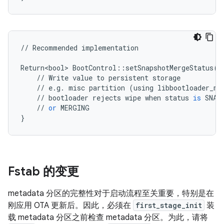
//
Recommended
implementation
Return<bool>
BootControl
::
setSnapshotMergeStatus
(
M
//
Write
value
to
persistent
storage
//
e
.
g
.
misc
partition
(
using
libbootloader_me
//
bootloader
rejects
wipe
when
status
is
SNAP
//
or
MERGING
}
Fstab 的变更
metadata 分区的完整性对于启动流程至关重要，特别是在
刚应用 OTA 更新后。因此，必须在
first_stage_init
装
载 metadata 分区之前检查 metadata 分区。为此，请将