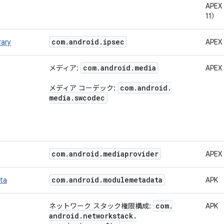
APEX
11）
com
.
android
.
ipsec
rary
APEX
com
.
android
.
media
メディア:
APEX
com
.
android
.
メディア コーデック:
media
.
swcodec
com
.
android
.
mediaprovider
APEX
com
.
android
.
modulemetadata
ta
APK
com
.
ネットワーク スタック権限構成:
APK
android
.
networkstack
.