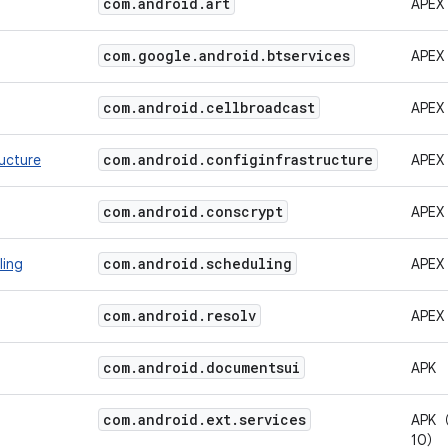
com
.
android
.
art
APEX
com
.
google
.
android
.
btservices
APEX
com
.
android
.
cellbroadcast
APEX
com
.
android
.
configinfrastructure
ructure
APEX
com
.
android
.
conscrypt
APEX
com
.
android
.
scheduling
ling
APEX
com
.
android
.
resolv
APEX
com
.
android
.
documentsui
APK
com
.
android
.
ext
.
services
APK（
10）