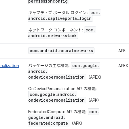
permissionconfig
com
.
キャプティブ ポータル ログイン:
android
.
captiveportallogin
com
.
ネットワーク コンポーネント:
android
.
networkstack
com
.
android
.
neuralnetworks
APK
com
.
google
.
nalization
パッケージの主な機能:
APEX
android
.
ondevicepersonalization
（APEX）
OnDevicePersonalization API の機能:
com
.
google
.
android
.
ondevicepersonalization
（APK）
com
.
FederatedCompute API の機能:
google
.
android
.
federatedcompute
（APK）