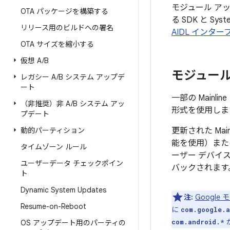
モジュール アッ
OTA パッケージを構築する
る SDK と S
リリース用のビルドへの署名
AIDL インタ
OTA サイズを縮小する
仮想 A
/
B
モジュール
レガシー A
/
B システム アップデ
ート
一部の Mainli
（非推奨）非 A
/
B システム アッ
形式を使用しま
プデート
動的パーティション
更新された Mai
能を使用）または
タイムゾーン ルール
ーザー デバイ
ユーザーデータ チェックポイン
バックされます
ト
Dynamic System Updates
注:
Google
Resume-on-Reboot
に
com.google.a
com.android.*
OS アップデート用のパーティの