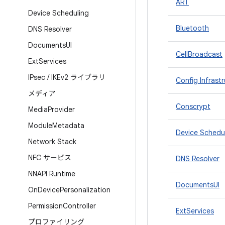
ART
Device Scheduling
Bluetooth
DNS Resolver
Documents
UI
CellBroadcast
Ext
Services
IPsec
/
IKEv2 ライブラリ
Config Infrast
メディア
Conscrypt
Media
Provider
Module
Metadata
Device Schedu
Network Stack
NFC サービス
DNS Resolver
NNAPI Runtime
DocumentsUI
On
Device
Personalization
Permission
Controller
ExtServices
プロファイリング