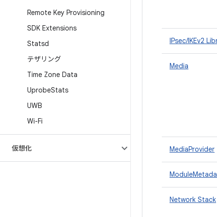
Remote Key Provisioning
SDK Extensions
IPsec/IKEv2 Lib
Statsd
テザリング
Media
Time Zone Data
Uprobe
Stats
UWB
Wi-Fi
仮想化
MediaProvider
ModuleMetada
Network Stack