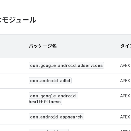
なモジュール
パッケージ名
タイ
com
.
google
.
android
.
adservices
APEX
com
.
android
.
adbd
APEX
com
.
google
.
android
.
APEX
healthfitness
com
.
android
.
appsearch
APEX