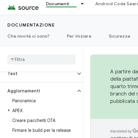
Documenti
Android Code Sear
Alimentazione
Runtime
DOCUMENTAZIONE
Che novità ci sono?
Per iniziare
Sicurezza
Impostazioni
Storage
A partire da
Test
della piatt
quarto trime
Aggiornamenti
branch del 
Panoramica
pubblicata 
APEX
Creare pacchetti OTA
Firmare le build per la release