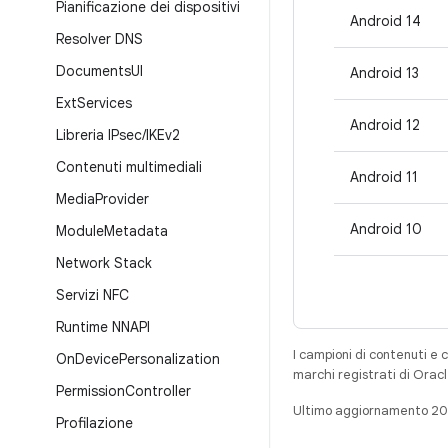
Pianificazione dei dispositivi
Android 14
Resolver DNS
Documents
UI
Android 13
Ext
Services
Android 12
Libreria IPsec
/
IKEv2
Contenuti multimediali
Android 11
Media
Provider
Android 10
Module
Metadata
Network Stack
Servizi NFC
Runtime NNAPI
I campioni di contenuti e 
On
Device
Personalization
marchi registrati di Oracl
Permission
Controller
Ultimo aggiornamento 2
Profilazione