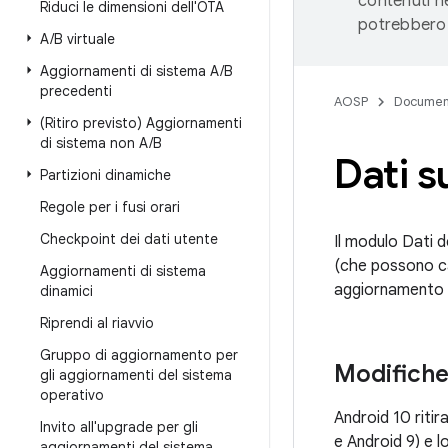
contenuti ne
Riduci le dimensioni dell'OTA
potrebbero 
A
/
B virtuale
Aggiornamenti di sistema A
/
B
precedenti
AOSP
Documen
(Ritiro previsto) Aggiornamenti
di sistema non A
/
B
Dati su
Partizioni dinamiche
Regole per i fusi orari
Checkpoint dei dati utente
Il modulo Dati de
(che possono cam
Aggiornamenti di sistema
aggiornamento ne
dinamici
Riprendi al riavvio
Gruppo di aggiornamento per
Modifiche
gli aggiornamenti del sistema
operativo
Android 10 ritira
Invito all'upgrade per gli
e Android 9) e l
aggiornamenti del sistema