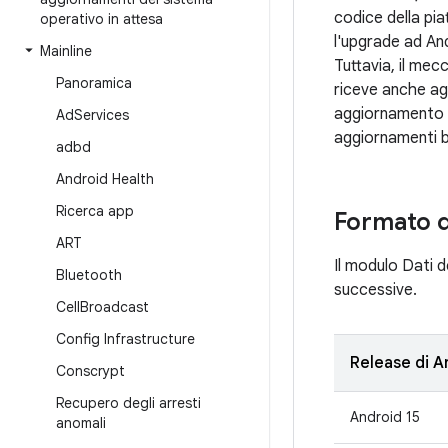
codice della pia
operativo in attesa
l'upgrade ad And
Mainline
Tuttavia, il me
Panoramica
riceve anche ag
aggiornamento b
Ad
Services
aggiornamenti b
adbd
Android Health
Ricerca app
Formato d
ART
Il modulo Dati d
Bluetooth
successive.
Cell
Broadcast
Config Infrastructure
Release di A
Conscrypt
Recupero degli arresti
Android 15
anomali