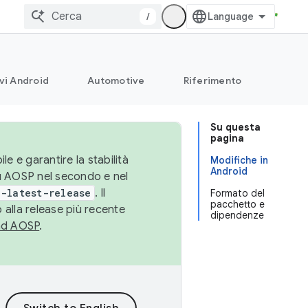
/
vi Android
Automotive
Riferimento
Su questa
pagina
le e garantire la stabilità
Modifiche in
Android
su AOSP nel secondo e nel
-latest-release
. Il
Formato del
pacchetto e
 alla release più recente
dipendenze
ad AOSP
.