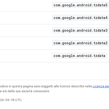
com
.
google
.
android
.
tzdata5
com
.
google
.
android
.
tzdata4
com
.
google
.
android
.
tzdata3
com
.
google
.
android
.
tzdata2
com
.
google
.
android
.
tzdata
codice in questa pagina sono soggetti alle licenze descritte nella
Licenza per
e e/o delle sue società consociate.
026-06-18 UTC.