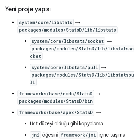
Yeni proje yapısı
system/core/libstats
→
packages/modules/StatsD/lib/libstats
system/core/libstats/socket
→
packages/modules/StatsD/lib/libstatsso
cket
system/core/libstats/pull
→
packages/modules/StatsD/lib/libstatspu
ll
frameworks/base/cmds/StatsD
→
packages/modules/StatsD/bin
frameworks/base/apex/StatsD
→
Üst düzeyi olduğu gibi kopyalama
jni
öğesini
framework/jni
içine taşıma