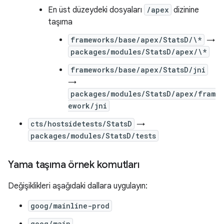
En üst düzeydeki dosyaları
/apex
dizinine
taşıma
frameworks/base/apex/StatsD/\*
→
packages/modules/StatsD/apex/\*
frameworks/base/apex/StatsD/jni
→
packages/modules/StatsD/apex/fram
ework/jni
cts/hostsidetests/StatsD
→
packages/modules/StatsD/tests
Yama taşıma örnek komutları
Değişiklikleri aşağıdaki dallara uygulayın:
goog/mainline-prod
goog/main