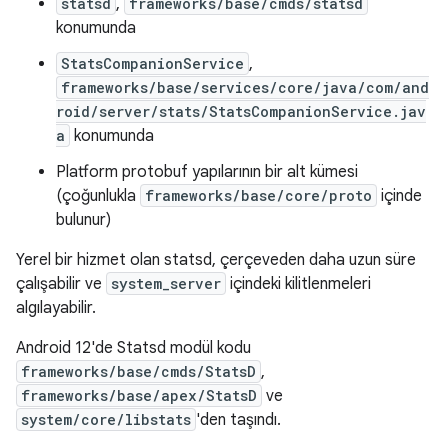
statsd
,
frameworks/base/cmds/statsd
konumunda
StatsCompanionService
,
frameworks/base/services/core/java/com/and
roid/server/stats/StatsCompanionService.jav
a
konumunda
Platform protobuf yapılarının bir alt kümesi
(çoğunlukla
frameworks/base/core/proto
içinde
bulunur)
Yerel bir hizmet olan statsd, çerçeveden daha uzun süre
çalışabilir ve
system_server
içindeki kilitlenmeleri
algılayabilir.
Android 12'de Statsd modül kodu
frameworks/base/cmds/StatsD
,
frameworks/base/apex/StatsD
ve
system/core/libstats
'den taşındı.