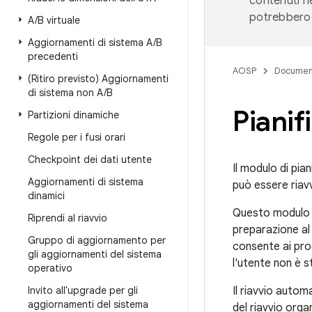
contenuti ne
potrebbero 
A
/
B virtuale
Aggiornamenti di sistema A
/
B
precedenti
AOSP
Documen
(Ritiro previsto) Aggiornamenti
di sistema non A
/
B
Pianif
Partizioni dinamiche
Regole per i fusi orari
Checkpoint dei dati utente
Il modulo di pian
Aggiornamenti di sistema
può essere riavv
dinamici
Questo modulo m
Riprendi al riavvio
preparazione al 
Gruppo di aggiornamento per
consente ai prog
gli aggiornamenti del sistema
l'utente non è s
operativo
Invito all'upgrade per gli
Il riavvio automa
aggiornamenti del sistema
del riavvio orga