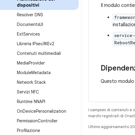
dispositivi
Il modulo contie
Resolver DNS
framewo
Documents
UI
installazi
Ext
Services
service-
RebootR
Libreria IPsec
/
IKEv2
Contenuti multimediali
Media
Provider
Dipenden
Module
Metadata
Questo modulo 
Network Stack
Servizi NFC
Runtime NNAPI
I campioni di contenuti e 
On
Device
Personalization
marchi registrati di Oracl
Permission
Controller
Ultimo aggiornamento 2
Profilazione