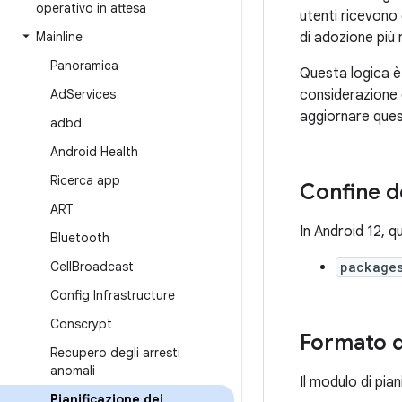
operativo in attesa
utenti ricevono 
Mainline
di adozione più 
Panoramica
Questa logica è 
Ad
Services
considerazione d
aggiornare quest
adbd
Android Health
Ricerca app
Confine d
ART
In Android 12, 
Bluetooth
Cell
Broadcast
package
Config Infrastructure
Conscrypt
Formato d
Recupero degli arresti
anomali
Il modulo di pian
Pianificazione dei