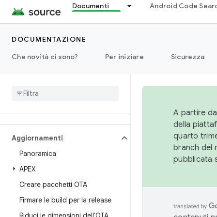
Alimentazione
Documenti
Android Code Sear
Runtime
DOCUMENTAZIONE
Che novità ci sono?
Impostazioni
Per iniziare
Sicurezza
Storage
Test
A partire da
della piatt
quarto trime
Aggiornamenti
branch del 
Panoramica
pubblicata 
APEX
Creare pacchetti OTA
Firmare le build per la release
Riduci le dimensioni dell'OTA