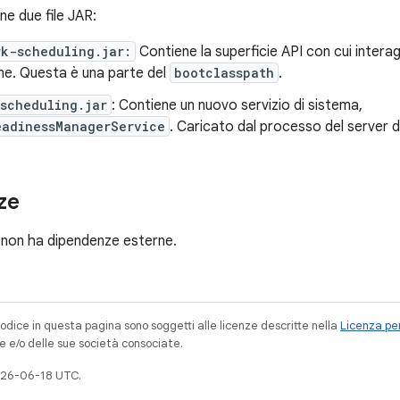
ne due file JAR:
rk-scheduling.jar:
Contiene la superficie API con cui inter
one. Questa è una parte del
bootclasspath
.
scheduling.jar
: Contiene un nuovo servizio di sistema,
eadinessManagerService
. Caricato dal processo del server d
ze
non ha dipendenze esterne.
codice in questa pagina sono soggetti alle licenze descritte nella
Licenza per
e e/o delle sue società consociate.
026-06-18 UTC.