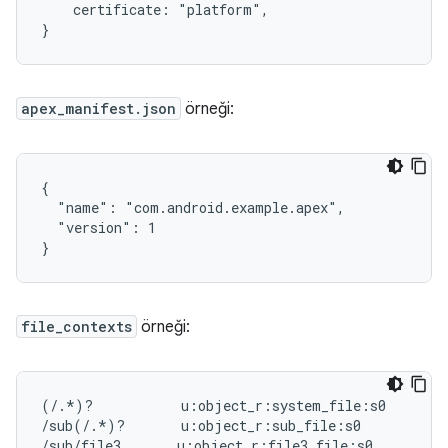
    certificate: "platform",

apex_manifest.json
örneği:
{

  "name": "com.android.example.apex",

  "version": 1

file_contexts
örneği:
(/.*)?           u:object_r:system_file:s0

/sub(/.*)?       u:object_r:sub_file:s0
