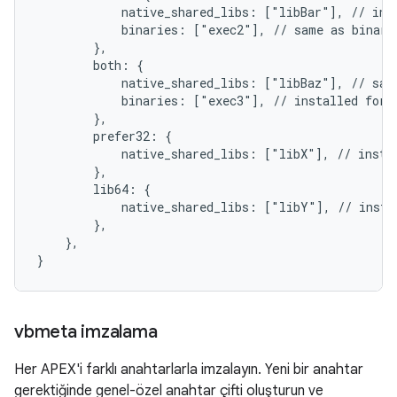
            native_shared_libs: ["libBar"], // inst
            binaries: ["exec2"], // same as binarie
        },

        both: {

            native_shared_libs: ["libBaz"], // same
            binaries: ["exec3"], // installed for 3
        },

        prefer32: {

            native_shared_libs: ["libX"], // instal
        },

        lib64: {

            native_shared_libs: ["libY"], // instal
        },

    },

vbmeta imzalama
Her APEX'i farklı anahtarlarla imzalayın. Yeni bir anahtar
gerektiğinde genel-özel anahtar çifti oluşturun ve