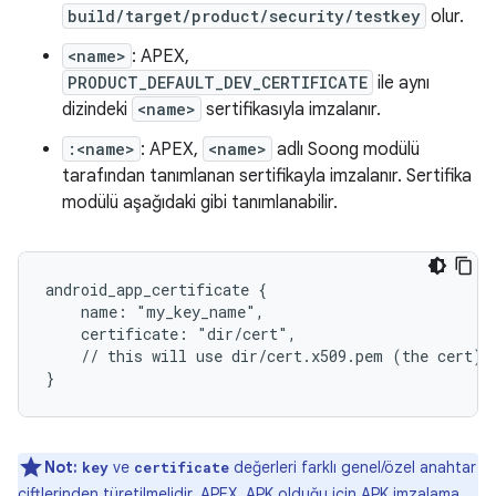
build/target/product/security/testkey
olur.
<name>
: APEX,
PRODUCT_DEFAULT_DEV_CERTIFICATE
ile aynı
dizindeki
<name>
sertifikasıyla imzalanır.
:<name>
: APEX,
<name>
adlı Soong modülü
tarafından tanımlanan sertifikayla imzalanır. Sertifika
modülü aşağıdaki gibi tanımlanabilir.
android_app_certificate {

    name: "my_key_name",

    certificate: "dir/cert",

    // this will use dir/cert.x509.pem (the cert) a
Not:
ve
değerleri farklı genel/özel anahtar
key
certificate
çiftlerinden türetilmelidir. APEX, APK olduğu için APK imzalama