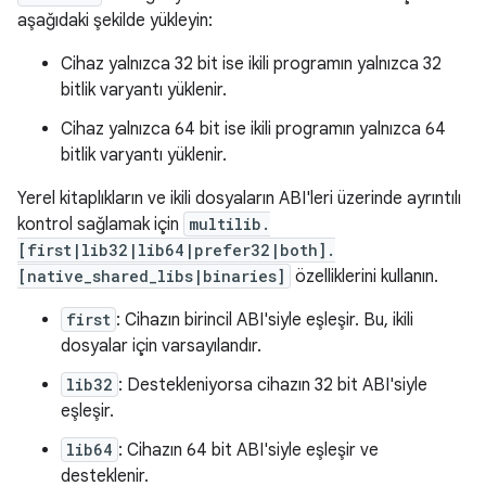
aşağıdaki şekilde yükleyin:
Cihaz yalnızca 32 bit ise ikili programın yalnızca 32
bitlik varyantı yüklenir.
Cihaz yalnızca 64 bit ise ikili programın yalnızca 64
bitlik varyantı yüklenir.
Yerel kitaplıkların ve ikili dosyaların ABI'leri üzerinde ayrıntılı
kontrol sağlamak için
multilib.
[first|lib32|lib64|prefer32|both].
[native_shared_libs|binaries]
özelliklerini kullanın.
first
: Cihazın birincil ABI'siyle eşleşir. Bu, ikili
dosyalar için varsayılandır.
lib32
: Destekleniyorsa cihazın 32 bit ABI'siyle
eşleşir.
lib64
: Cihazın 64 bit ABI'siyle eşleşir ve
desteklenir.