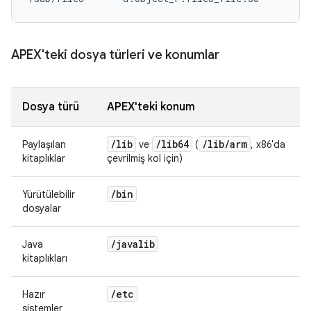
APEX'teki dosya türleri ve konumlar
Dosya türü
APEX'teki konum
/
lib
/
lib64
/
lib
/
arm
Paylaşılan
ve
(
, x86'da
kitaplıklar
çevrilmiş kol için)
/
bin
Yürütülebilir
dosyalar
/
javalib
Java
kitaplıkları
/
etc
Hazır
sistemler