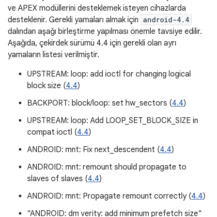
ve APEX modüllerini desteklemek isteyen cihazlarda
desteklenir. Gerekli yamaları almak için
android-4.4
dalından aşağı birleştirme yapılması önemle tavsiye edilir.
Aşağıda, çekirdek sürümü 4.4 için gerekli olan ayrı
yamaların listesi verilmiştir.
UPSTREAM: loop: add ioctl for changing logical
block size (
4.4
)
BACKPORT: block/loop: set hw_sectors (
4.4
)
UPSTREAM: loop: Add LOOP_SET_BLOCK_SIZE in
compat ioctl (
4.4
)
ANDROID: mnt: Fix next_descendent (
4.4
)
ANDROID: mnt: remount should propagate to
slaves of slaves (
4.4
)
ANDROID: mnt: Propagate remount correctly (
4.4
)
"ANDROID: dm verity: add minimum prefetch size"