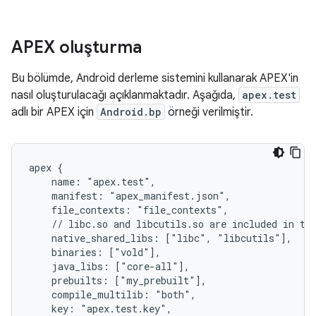
APEX oluşturma
Bu bölümde, Android derleme sistemini kullanarak APEX'in
nasıl oluşturulacağı açıklanmaktadır. Aşağıda,
apex.test
adlı bir APEX için
Android.bp
örneği verilmiştir.
apex {

    name: "apex.test",

    manifest: "apex_manifest.json",

    file_contexts: "file_contexts",

    // libc.so and libcutils.so are included in the
    native_shared_libs: ["libc", "libcutils"],

    binaries: ["vold"],

    java_libs: ["core-all"],

    prebuilts: ["my_prebuilt"],

    compile_multilib: "both",

    key: "apex.test.key",
