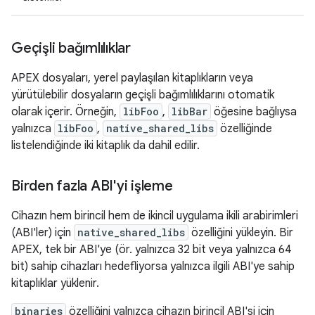
Geçişli bağımlılıklar
APEX dosyaları, yerel paylaşılan kitaplıkların veya
yürütülebilir dosyaların geçişli bağımlılıklarını otomatik
olarak içerir. Örneğin,
libFoo
,
libBar
öğesine bağlıysa
yalnızca
libFoo
,
native_shared_libs
özelliğinde
listelendiğinde iki kitaplık da dahil edilir.
Birden fazla ABI'yi işleme
Cihazın hem birincil hem de ikincil uygulama ikili arabirimleri
(ABI'ler) için
native_shared_libs
özelliğini yükleyin. Bir
APEX, tek bir ABI'ye (ör. yalnızca 32 bit veya yalnızca 64
bit) sahip cihazları hedefliyorsa yalnızca ilgili ABI'ye sahip
kitaplıklar yüklenir.
binaries
özelliğini yalnızca cihazın birincil ABI'si için