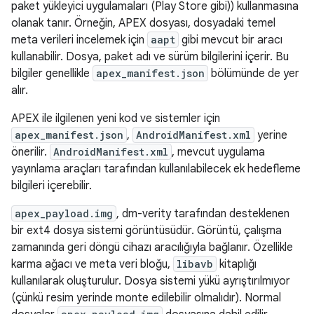
paket yükleyici uygulamaları (Play Store gibi)) kullanmasına
olanak tanır. Örneğin, APEX dosyası, dosyadaki temel
meta verileri incelemek için
aapt
gibi mevcut bir aracı
kullanabilir. Dosya, paket adı ve sürüm bilgilerini içerir. Bu
bilgiler genellikle
apex_manifest.json
bölümünde de yer
alır.
APEX ile ilgilenen yeni kod ve sistemler için
apex_manifest.json
,
AndroidManifest.xml
yerine
önerilir.
AndroidManifest.xml
, mevcut uygulama
yayınlama araçları tarafından kullanılabilecek ek hedefleme
bilgileri içerebilir.
apex_payload.img
, dm-verity tarafından desteklenen
bir ext4 dosya sistemi görüntüsüdür. Görüntü, çalışma
zamanında geri döngü cihazı aracılığıyla bağlanır. Özellikle
karma ağacı ve meta veri bloğu,
libavb
kitaplığı
kullanılarak oluşturulur. Dosya sistemi yükü ayrıştırılmıyor
(çünkü resim yerinde monte edilebilir olmalıdır). Normal