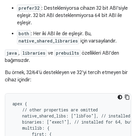
prefer32
: Destekleniyorsa cihazın 32 bit ABI'siyle
eşleşir. 32 bit ABI desteklenmiyorsa 64 bit ABI ile
eşleşir.
both
: Her iki ABI ile de eşleşir. Bu,
native_shared_libraries
için varsayılandır.
java
,
libraries
ve
prebuilts
özellikleri ABI'den
bağımsızdır.
Bu örnek, 32/64'ü destekleyen ve 32'yi tercih etmeyen bir
cihaz içindir:
apex {

    // other properties are omitted

    native_shared_libs: ["libFoo"], // installed fo
    binaries: ["exec1"], // installed for 64, but n
    multilib: {

        first: {
