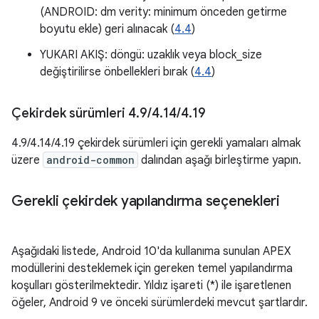
(ANDROID: dm verity: minimum önceden getirme
boyutu ekle) geri alınacak (
4.4
)
YUKARI AKIŞ: döngü: uzaklık veya block_size
değiştirilirse önbellekleri bırak (
4.4
)
Çekirdek sürümleri 4
.
9
/
4
.
14
/
4
.
19
4.9/4.14/4.19 çekirdek sürümleri için gerekli yamaları almak
üzere
android-common
dalından aşağı birleştirme yapın.
Gerekli çekirdek yapılandırma seçenekleri
Aşağıdaki listede, Android 10'da kullanıma sunulan APEX
modüllerini desteklemek için gereken temel yapılandırma
koşulları gösterilmektedir. Yıldız işareti (*) ile işaretlenen
öğeler, Android 9 ve önceki sürümlerdeki mevcut şartlardır.