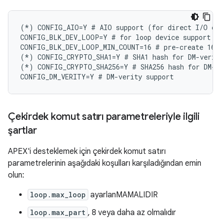
(*) CONFIG_AIO=Y # AIO support (for direct I/O on 
CONFIG_BLK_DEV_LOOP=Y # for loop device support

CONFIG_BLK_DEV_LOOP_MIN_COUNT=16 # pre-create 16 l
(*) CONFIG_CRYPTO_SHA1=Y # SHA1 hash for DM-verity
(*) CONFIG_CRYPTO_SHA256=Y # SHA256 hash for DM-ve
Çekirdek komut satırı parametreleriyle ilgili
şartlar
APEX'i desteklemek için çekirdek komut satırı
parametrelerinin aşağıdaki koşulları karşıladığından emin
olun:
loop.max_loop
ayarlanMAMALIDIR
loop.max_part
, 8 veya daha az olmalıdır