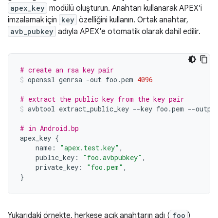
apex_key
modülü oluşturun. Anahtarı kullanarak APEX'i
imzalamak için
key
özelliğini kullanın. Ortak anahtar,
avb_pubkey
adıyla APEX'e otomatik olarak dahil edilir.
# create an rsa key pair
openssl
genrsa
-
out
foo
.
pem
4096
# extract the public key from the key pair
avbtool
extract_public_key
--
key
foo
.
pem
--
outpu
# in Android.bp
apex_key
{
name
:
"apex.test.key"
,
public_key
:
"foo.avbpubkey"
,
private_key
:
"foo.pem"
,
}
Yukarıdaki örnekte, herkese açık anahtarın adı (
foo
)