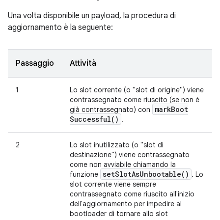
Una volta disponibile un payload, la procedura di
aggiornamento è la seguente:
Passaggio
Attività
1
Lo slot corrente (o "slot di origine") viene
contrassegnato come riuscito (se non è
mark
Boot
già contrassegnato) con
Successful(
)
.
2
Lo slot inutilizzato (o "slot di
destinazione") viene contrassegnato
come non avviabile chiamando la
set
Slot
As
Unbootable(
)
funzione
. Lo
slot corrente viene sempre
contrassegnato come riuscito all'inizio
dell'aggiornamento per impedire al
bootloader di tornare allo slot