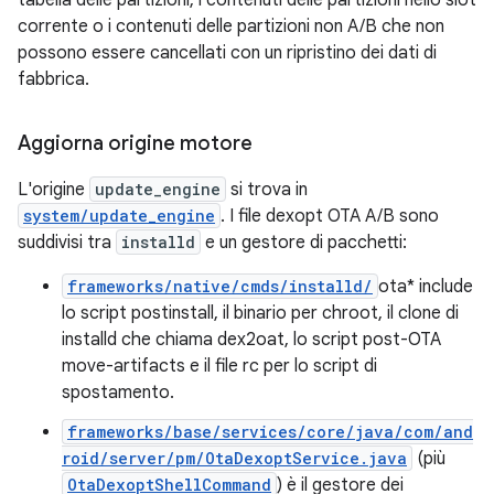
tabella delle partizioni, i contenuti delle partizioni nello slot
corrente o i contenuti delle partizioni non A/B che non
possono essere cancellati con un ripristino dei dati di
fabbrica.
Aggiorna origine motore
L'origine
update_engine
si trova in
system/update_engine
. I file dexopt OTA A/B sono
suddivisi tra
installd
e un gestore di pacchetti:
frameworks/native/cmds/installd/
ota* include
lo script postinstall, il binario per chroot, il clone di
installd che chiama dex2oat, lo script post-OTA
move-artifacts e il file rc per lo script di
spostamento.
frameworks/base/services/core/java/com/and
roid/server/pm/OtaDexoptService.java
(più
OtaDexoptShellCommand
) è il gestore dei