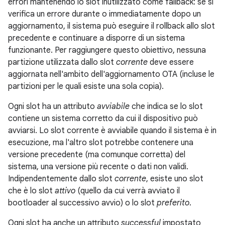
errori mantenendo lo slot inutilizzato come fallback: se si
verifica un errore durante o immediatamente dopo un
aggiornamento, il sistema può eseguire il rollback allo slot
precedente e continuare a disporre di un sistema
funzionante. Per raggiungere questo obiettivo, nessuna
partizione utilizzata dallo slot
corrente
deve essere
aggiornata nell'ambito dell'aggiornamento OTA (incluse le
partizioni per le quali esiste una sola copia).
Ogni slot ha un attributo
avviabile
che indica se lo slot
contiene un sistema corretto da cui il dispositivo può
avviarsi. Lo slot corrente è avviabile quando il sistema è in
esecuzione, ma l'altro slot potrebbe contenere una
versione precedente (ma comunque corretta) del
sistema, una versione più recente o dati non validi.
Indipendentemente dallo slot
corrente
, esiste uno slot
che è lo slot
attivo
(quello da cui verrà avviato il
bootloader al successivo avvio) o lo slot
preferito
.
Ogni slot ha anche un attributo
successful
impostato