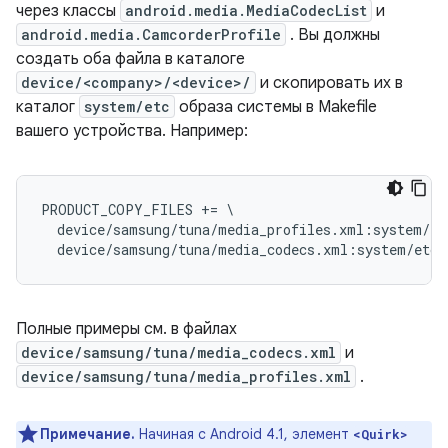
через классы
android.media.MediaCodecList
и
android.media.CamcorderProfile
. Вы должны
создать оба файла в каталоге
device/<company>/<device>/
и скопировать их в
каталог
system/etc
образа системы в Makefile
вашего устройства. Например:
PRODUCT_COPY_FILES += \

  device/samsung/tuna/media_profiles.xml:system/et
Полные примеры см. в файлах
device/samsung/tuna/media_codecs.xml
и
device/samsung/tuna/media_profiles.xml
.
Примечание.
Начиная с Android 4.1, элемент
<Quirk>