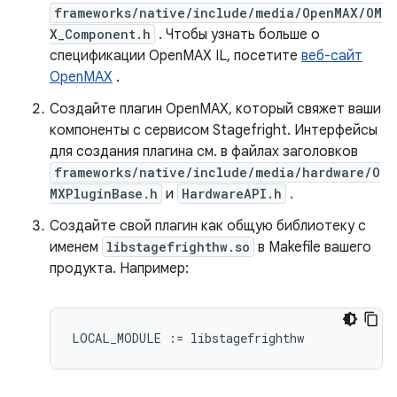
frameworks/native/include/media/OpenMAX/OM
X_Component.h
. Чтобы узнать больше о
спецификации OpenMAX IL, посетите
веб-сайт
OpenMAX
.
Создайте плагин OpenMAX, который свяжет ваши
компоненты с сервисом Stagefright. Интерфейсы
для создания плагина см. в файлах заголовков
frameworks/native/include/media/hardware/O
MXPluginBase.h
и
HardwareAPI.h
.
Создайте свой плагин как общую библиотеку с
именем
libstagefrighthw.so
в Makefile вашего
продукта. Например: