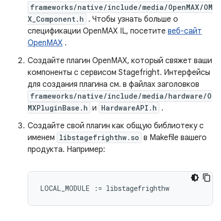
frameworks/native/include/media/OpenMAX/OM
X_Component.h
. Чтобы узнать больше о
спецификации OpenMAX IL, посетите
веб-сайт
OpenMAX
.
Создайте плагин OpenMAX, который свяжет ваши
компоненты с сервисом Stagefright. Интерфейсы
для создания плагина см. в файлах заголовков
frameworks/native/include/media/hardware/O
MXPluginBase.h
и
HardwareAPI.h
.
Создайте свой плагин как общую библиотеку с
именем
libstagefrighthw.so
в Makefile вашего
продукта. Например: