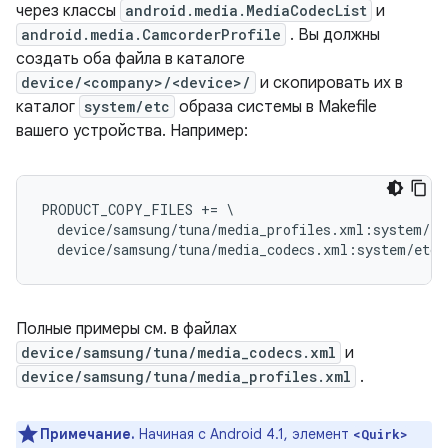
через классы
android.media.MediaCodecList
и
android.media.CamcorderProfile
. Вы должны
создать оба файла в каталоге
device/<company>/<device>/
и скопировать их в
каталог
system/etc
образа системы в Makefile
вашего устройства. Например:
PRODUCT_COPY_FILES += \

  device/samsung/tuna/media_profiles.xml:system/et
Полные примеры см. в файлах
device/samsung/tuna/media_codecs.xml
и
device/samsung/tuna/media_profiles.xml
.
Примечание.
Начиная с Android 4.1, элемент
<Quirk>