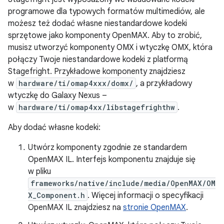
programowe dla typowych formatów multimediów, ale
możesz też dodać własne niestandardowe kodeki
sprzętowe jako komponenty OpenMAX. Aby to zrobić,
musisz utworzyć komponenty OMX i wtyczkę OMX, która
połączy Twoje niestandardowe kodeki z platformą
Stagefright. Przykładowe komponenty znajdziesz
w
hardware/ti/omap4xxx/domx/
, a przykładowy
wtyczkę do Galaxy Nexus –
w
hardware/ti/omap4xx/libstagefrighthw
.
Aby dodać własne kodeki:
Utwórz komponenty zgodnie ze standardem
OpenMAX IL. Interfejs komponentu znajduje się
w pliku
frameworks/native/include/media/OpenMAX/OM
X_Component.h
. Więcej informacji o specyfikacji
OpenMAX IL znajdziesz na
stronie OpenMAX
.