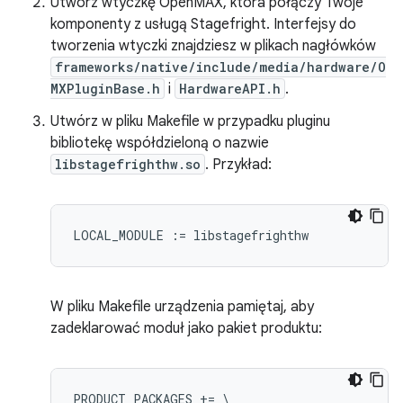
Utwórz wtyczkę OpenMAX, która połączy Twoje
komponenty z usługą Stagefright. Interfejsy do
tworzenia wtyczki znajdziesz w plikach nagłówków
frameworks/native/include/media/hardware/O
MXPluginBase.h
i
HardwareAPI.h
.
Utwórz w pliku Makefile w przypadku pluginu
bibliotekę współdzieloną o nazwie
libstagefrighthw.so
. Przykład:
W pliku Makefile urządzenia pamiętaj, aby
zadeklarować moduł jako pakiet produktu:
PRODUCT_PACKAGES += \
