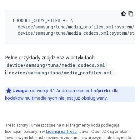
PRODUCT_COPY_FILES += \

  device/samsung/tuna/media_profiles.xml:system/et
Pełne przykłady znajdziesz w artykułach
device/samsung/tuna/media_codecs.xml
i
device/samsung/tuna/media_profiles.xml
.
Uwaga:
od wersji 4.1 Androida element
dla
<Quirk>
kodeków multimedialnych nie jest już obsługiwany.
Treść strony i umieszczone na niej fragmenty kodu podlegają
licencjom opisanym w
Licencji na treści
. Java i OpenJDK są znakami
towarowymi lub zastrzeżonymi znakami towarowymi należącymi do