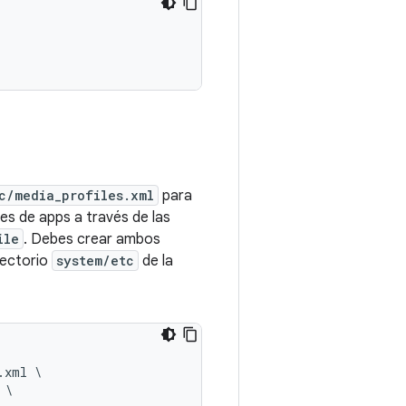
c/media_profiles.xml
para
res de apps a través de las
ile
. Debes crear ambos
rectorio
system/etc
de la
xml \
