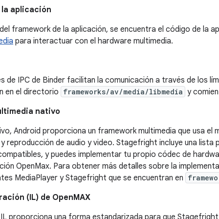
la aplicación
l del framework de la aplicación, se encuentra el código de la a
edia
para interactuar con el hardware multimedia.
s de IPC de Binder facilitan la comunicación a través de los lí
 en el directorio
frameworks/av/media/libmedia
y comienz
ltimedia nativo
tivo, Android proporciona un framework multimedia que usa el 
y reproducción de audio y video. Stagefright incluye una list
compatibles, y puedes implementar tu propio códec de hardwar
ación OpenMax. Para obtener más detalles sobre la implementac
es MediaPlayer y Stagefright que se encuentran en
framewo
ración (IL) de OpenMAX
L proporciona una forma estandarizada para que Stagefrigh