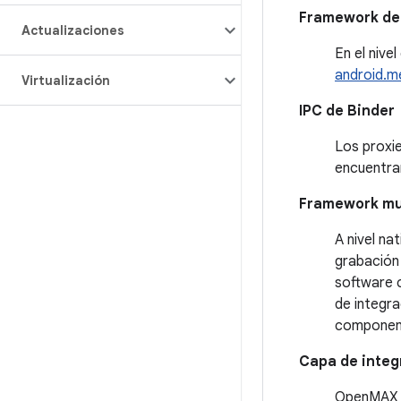
Framework de 
Actualizaciones
En el nive
android.m
Virtualización
IPC de Binder
Los proxie
encuentran
Framework mu
A nivel na
grabación 
software 
de integr
component
Capa de integ
OpenMAX I