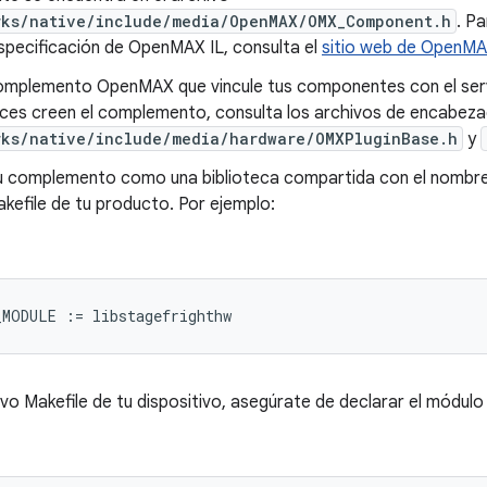
rks/native/include/media/OpenMAX/OMX_Component.h
. P
specificación de OpenMAX IL, consulta el
sitio web de OpenM
omplemento OpenMAX que vincule tus componentes con el servi
faces creen el complemento, consulta los archivos de encabez
rks/native/include/media/hardware/OMXPluginBase.h
y
u complemento como una biblioteca compartida con el nombr
kefile de tu producto. Por ejemplo:
ivo Makefile de tu dispositivo, asegúrate de declarar el módu