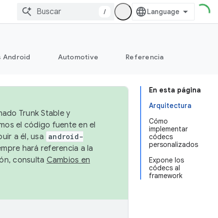
/
s Android
Automotive
Referencia
En esta página
Arquitectura
mado Trunk Stable y
Cómo
emos el código fuente en el
implementar
uir a él, usa
android-
códecs
personalizados
empre hará referencia a la
ión, consulta
Cambios en
Expone los
códecs al
framework