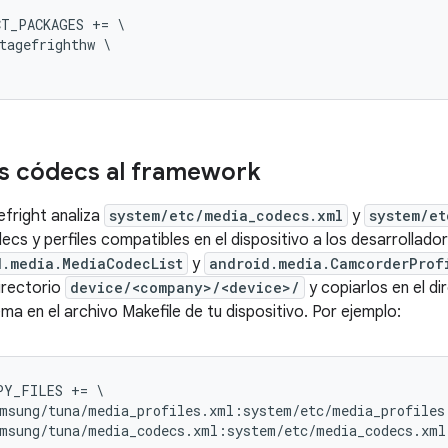
T_PACKAGES += \

tagefrighthw \

s códecs al framework
efright analiza
system/etc/media_codecs.xml
y
system/et
ecs y perfiles compatibles en el dispositivo a los desarrollado
d.media.MediaCodecList
y
android.media.CamcorderProf
directorio
device/<company>/<device>/
y copiarlos en el di
ma en el archivo Makefile de tu dispositivo. Por ejemplo:
Y_FILES += \

msung/tuna/media_profiles.xml:system/etc/media_profiles.