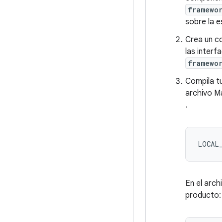
framewo
sobre la e
Crea un c
las inter
framewo
Compila t
archivo Ma
.
En el arch
producto: