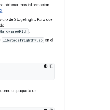
ara obtener más información
AX
.
cio de Stagefright. Para que
ado
HardwareAPI.h
.
e
libstagefrighthw.so
en el
lo como un paquete de