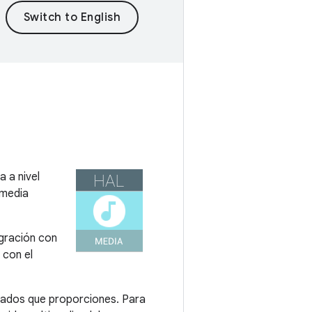
 a nivel
imedia
egración con
 con el
zados que proporciones. Para