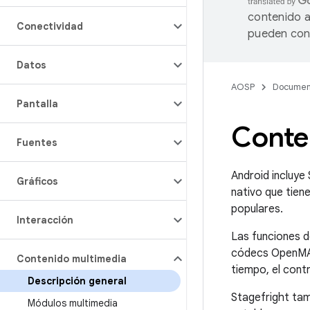
contenido a
Conectividad
pueden cont
Datos
AOSP
Documen
Pantalla
Conte
Fuentes
Android incluye
Gráficos
nativo que tie
populares.
Interacción
Las funciones d
códecs OpenMAX,
Contenido multimedia
tiempo, el cont
Descripción general
Stagefright tam
Módulos multimedia