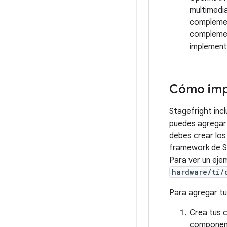
multimedi
complemen
complemen
implement
Cómo imp
Stagefright in
puedes agregar
debes crear lo
framework de S
Para ver un ej
hardware/ti/
Para agregar tu
Crea tus 
component