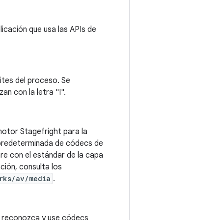
plicación que usa las APIs de
mites del proceso. Se
an con la letra "I".
motor Stagefright para la
a predeterminada de códecs de
e con el estándar de la capa
ión, consulta los
rks/av/media
.
t reconozca y use códecs