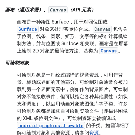
画布（通用术语）、
Canvas
（API 元素）
画布是一种绘图 Surface，用于对照位图或
Surface
对象来处理实际位合成。
Canvas
包含关
于位图、线条、圆形、矩形、文字等的标准计算机绘
制方法，并与位图或 Surface 相关联。画布是在屏幕
上绘制 2D 对象的最简便方法。基类为
Canvas
。
可绘制对象
可绘制对象是一种经过编译的视觉资源，可用作背
景、标题或界面的其他部分。可绘制对象通常会被加
载到另一个界面元素中，例如作为背景图片。可绘制
对象不能接收事件，但可以指定各种其他属性（如状
态和调度），以启用动画对象或图像库等子类。许多
可绘制对象都是加载自可绘制资源文件（即描述图像
的 XML 或位图文件）。可绘制资源会被编译成
android.graphics.drawable
的子类。如需详细了
解可绘制对象和其他资源，请参阅
资源
。