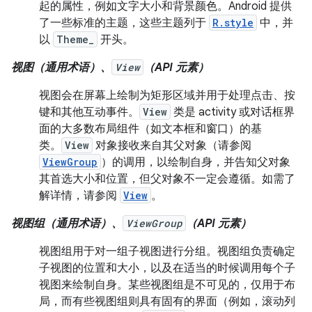
起的属性，例如文字大小和背景颜色。Android 提供
了一些标准的主题，这些主题列于
R.style
中，并
以
Theme_
开头。
视图（通用术语）、
View
（API 元素）
视图会在屏幕上绘制为矩形区域并用于处理点击、按
键和其他互动事件。
View
类是 activity 或对话框界
面的大多数布局组件（如文本框和窗口）的基
类。
View
对象接收来自其父对象（请参阅
ViewGroup
）的调用，以绘制自身，并告知父对象
其首选大小和位置，但父对象不一定会遵循。如需了
解详情，请参阅
View
。
视图组（通用术语）、
ViewGroup
（API 元素）
视图组用于对一组子视图进行分组。视图组负责确定
子视图的位置和大小，以及在适当的时候调用每个子
视图来绘制自身。某些视图组是不可见的，仅用于布
局，而有些视图组则具有固有的界面（例如，滚动列