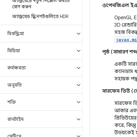
অ্যান্ড্রয়েডে নতুন পিক্সেল ফর্ম্যাট
ওপেনজিএল ই
যোগ করুন
অ্যান্ড্রয়েড স্ক্রিনশটগুলিতে HDR
OpenGL ES 
3D রেন্ডার
সহজ বিকল
মিথস্ক্রিয়া
javax.m
মিডিয়া
পৃষ্ঠ (সাধারণ শব্
একটি সারফ
কর্মক্ষমতা
ক্যানভাস 
সহায়ক পদ্
অনুমতি
সারফেস ভিউ (জে
শক্তি
সারফেস 
আকার এবং ফ
প্রিভিউয়ে
রানটাইম
করে, কিন্ত
উভয়কেই স
সেটিংস