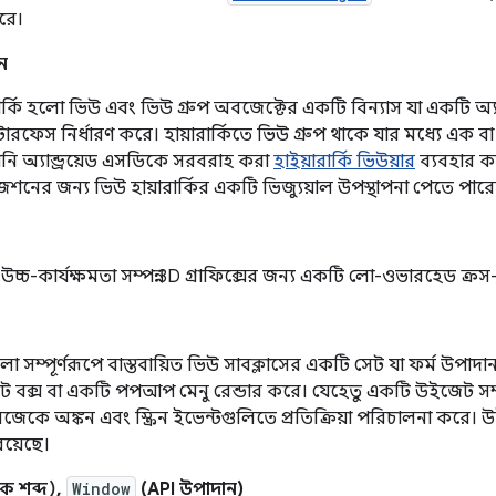
রে।
ুন
ার্কি হলো ভিউ এবং ভিউ গ্রুপ অবজেক্টের একটি বিন্যাস যা একটি অ্
ারফেস নির্ধারণ করে। হায়ারার্কিতে ভিউ গ্রুপ থাকে যার মধ্যে এক ব
ি অ্যান্ড্রয়েড এসডিকে সরবরাহ করা
হাইয়ারার্কি ভিউয়ার
ব্যবহার ক
শনের জন্য ভিউ হায়ারার্কির একটি ভিজ্যুয়াল উপস্থাপনা পেতে পার
চ্চ-কার্যক্ষমতা সম্পন্ন 3D গ্রাফিক্সের জন্য একটি লো-ওভারহেড ক্রস-প্
সম্পূর্ণরূপে বাস্তবায়িত ভিউ সাবক্লাসের একটি সেট যা ফর্ম উপাদা
ট বক্স বা একটি পপআপ মেনু রেন্ডার করে। যেহেতু একটি উইজেট সম্পূর
জেকে অঙ্কন এবং স্ক্রিন ইভেন্টগুলিতে প্রতিক্রিয়া পরিচালনা করে
রয়েছে।
ক শব্দ),
Window
(API উপাদান)