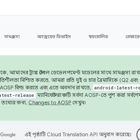
সামঞ্জস্য
অ্যান্ড্রয়েড ডিভাইস
স্বয়ংচালিত
রেফারেন
ে, আমাদের ট্রাঙ্ক স্টেবল ডেভেলপমেন্ট মডেলের সাথে সামঞ্জস্য রাখ
র স্থিতিশীলতা নিশ্চিত করতে, আমরা প্রতি দুই ও চার ত্রৈমাসিকে (Q2
 AOSP বিল্ড করতে এবং এতে অবদান রাখতে,
android-latest-r
atest-release
ম্যানিফেস্ট ব্রাঞ্চটি সর্বদা AOSP-তে পুশ করা সর্ব
তথ্যের জন্য,
Changes to AOSP
দেখুন।
এই পৃষ্ঠাটি
Cloud Translation API
অনুবাদ করেছে।