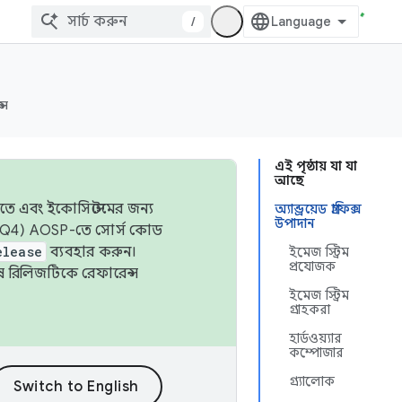
/
্স
এই পৃষ্ঠায় যা যা
আছে
তে এবং ইকোসিস্টেমের জন্য
অ্যান্ড্রয়েড গ্রাফিক্স
উপাদান
 এবং Q4) AOSP-তে সোর্স কোড
elease
ব্যবহার করুন।
ইমেজ স্ট্রিম
প্রযোজক
শেষ রিলিজটিকে রেফারেন্স
ইমেজ স্ট্রিম
গ্রাহকরা
হার্ডওয়্যার
কম্পোজার
গ্র্যালোক