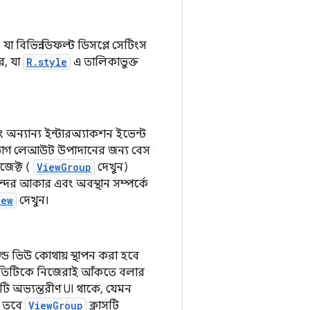
া বিভিন্ন ডিফল্ট ডিসপ্লে সেটিংস
রে, যা
R.style
এ তালিকাভুক্ত
 অন্যান্য ইন্টারঅ্যাকশন ইভেন্ট
শিরভাগ লেআউট উপাদানের জন্য বেস
জেক্ট (
ViewGroup
দেখুন)
ের আকার এবং অবস্থান সম্পর্কে
iew
দেখুন।
ল্ড ভিউ কোথায় স্থাপন করা হবে
 প্রতিটিকে নিজেরাই আঁকতে বলার
টি অভ্যন্তরীণ UI থাকে, যেমন
, তবে
ViewGroup
ক্লাসটি