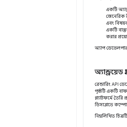
একটি অ্যান
জেনেরিক উই
এবং বিষয়ব
একটি বাস্
করার প্রয
অ্যাপ ডেভেলপারর
অ্যান্ড্রয়েড
রেন্ডারিং API ড
পৃষ্ঠটি একটি বাফ
প্ল্যাটফর্মে তৈরি 
ডিসপ্লেতে কম্পো
নিম্নলিখিত চিত্