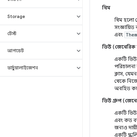
থিম
Storage
থিম হলো টে
সংজ্ঞায়িত 
টেস্ট
এবং
Them
ভিউ (জেনেরিক 
আপডেট
একটি ভিউ স
পরিচালনা
ভার্চুয়ালাইজেশন
ক্লাস, যেম
থেকে নিজে
অবহিত করে,
ভিউ গ্রুপ (জেনে
একটি ভিউ গ
এবং কত বড়
জন্যও দায়
একটি স্ক্র