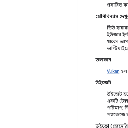
প্রসারিত ক
শ্রেণিবিন্যাস দেখ
ভিউ হায়ার
ইউজার ইন্ট
থাকে। আপন
অপ্টিমাইজে
ভলকান
Vulkan
হল উ
উইজেট
উইজেট হলো 
একটি টেক্স
পরিমাপ, নি
প্যাকেজে 
উইন্ডো (জেনেরি