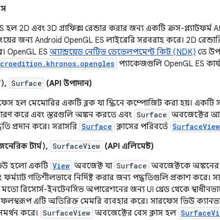
এস
হল 2D এবং 3D গ্রাফিক্স রেন্ডার করার জন্য একটি ক্রস-প্ল্যাটফর্ম API
িংয়ের জন্য Android OpenGL ES লাইব্রেরি সরবরাহ করে। 2D রেন্ডা
্প। OpenGL ES
অ্যান্ড্রয়েড নেটিভ ডেভেলপমেন্ট কিট (NDK)
তে উপ
icroedition.khronos.opengles
প্যাকেজগুলি OpenGL ES কার্য
দ),
Surface
(API উপাদান)
েস হল মেমোরির একটি ব্লক যা স্ক্রিনে কম্পোজিট করা হয়। একটি
ধারণ করে এবং স্তরগুলি অঙ্কন করতে এবং
Surface
অবজেক্টের আকা
ধতি প্রদান করে। সরাসরি
Surface
ক্লাসের পরিবর্তে
SurfaceView
নেরিক টার্ম),
SurfaceView
(API এলিমেন্ট)
ভিউ হলো একটি
View
অবজেক্ট যা
Surface
অবজেক্টকে অঙ্কনের 
র্ম্যাট গতিশীলভাবে নির্দিষ্ট করার জন্য পদ্ধতিগুলি প্রকাশ করে। 
র মতো রিসোর্স-ইনটেনসিভ অপারেশনের জন্য UI থ্রেড থেকে স্বাধীনভা
ু ফলস্বরূপ এটি অতিরিক্ত মেমরি ব্যবহার করে। সারফেস ভিউ ক্যানভ
মর্থন করে।
SurfaceView
অবজেক্টের বেস ক্লাস হল
SurfaceVi