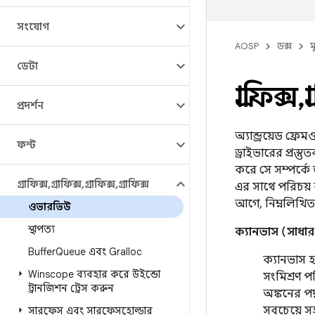
সংযোগ
AOSP
ডক্স
ম
ডেটা
গ্রাফিক্স
,
গ
প্রদর্শন
অ্যান্ড্রয়েড ফ্র
ফন্ট
ড্রাইভারের প্রস্
করে সে সম্পর্কে ভা
গ্রাফিক্স
,
গ্রাফিক্স
,
গ্রাফিক্স
,
গ্রাফিক্স
এর সাথে পরিচয় 
আগে, নিম্নলিখি
ওভারভিউ
স্থাপত্য
ক্যানভাস (সাধার
Buffer
Queue এবং Gralloc
ক্যানভাস 
Winscope ব্যবহার করে উইন্ডো
সংমিশ্রণ 
ট্রানজিশন ট্রেস করুন
অঙ্কনের পদ
সবচেয়ে স
সারফেস এবং সারফেসহোল্ডার