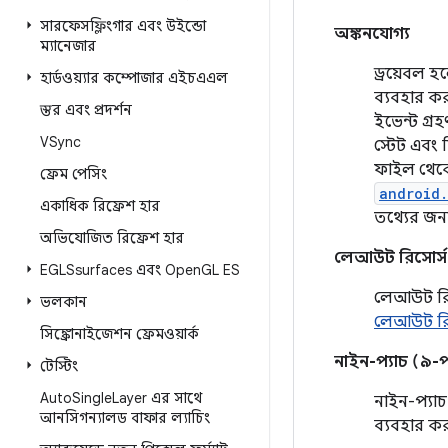
সারফেসফ্লিংগার এবং উইন্ডো
অঙ্কনযোগ্য
ম্যানেজার
ড্রয়েবল হ
হার্ডওয়্যার কম্পোজার এইচএএল
ব্যবহার কর
স্তর এবং প্রদর্শন
ইভেন্ট গ্র
VSync
স্টেট এবং 
ফাইল থেকে
ফ্রেম পেসিং
android
একাধিক রিফ্রেশ হার
তথ্যের জন্
অভিযোজিত রিফ্রেশ হার
লেআউট রিসোর্স
EGLSsurfaces এবং Open
GL ES
লেআউট রিস
ভলকান
লেআউট রি
সিঙ্ক্রোনাইজেশন ফ্রেমওয়ার্ক
নাইন-প্যাচ (৯-প
টেস্টিং
Auto
Single
Layer এর সাথে
নাইন-প্যাচ
আনসিগন্যালড বাফার ল্যাচিং
ব্যবহার ক