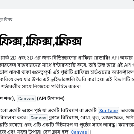
ূল বিষয়
্রাফিক্স
,
গ্রাফিক্স
,
গ্রাফিক্স
েমওয়ার্ক 2D এবং 3D এর জন্য বিভিন্ন ধরণের গ্রাফিক্স রেন্ডারিং API অফার 
তুতকারকের বাস্তবায়নের সাথে ইন্টারঅ্যাক্ট করে, তাই উচ্চ স্তরে এই A
ল ধারণা থাকা গুরুত্বপূর্ণ। এই পৃষ্ঠাটি গ্রাফিক্স হার্ডওয়্যার অ্যাবস্ট্
করিয়ে দেয় যার উপর এই ড্রাইভারগুলি তৈরি করা হয়। এই বিভাগটি চ
ত শর্তাবলীর সাথে নিজেকে পরিচিত করুন:
ণ শব্দ),
Canvas
(API উপাদান)
হলো একটি অঙ্কন পৃষ্ঠ যা একটি বিটম্যাপ বা একটি
Surface
অবজেক্
পরিচালনা করে।
Canvas
ক্লাসে বিটম্যাপ, রেখা, বৃত্ত, আয়তক্ষেত্র, পাঠ্
্ধতি রয়েছে এবং এটি একটি বিটম্যাপ বা পৃষ্ঠের সাথে আবদ্ধ। ক্যানভাস
হজ এবং সহজ উপায়। বেস ক্লাস হল
Canvas
।