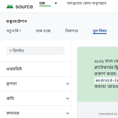
ডক্স
অ্যান্ড্রয়েড কোড অনুসন্ধান
ডকুমেন্টেশন
নতুন কি?
শুরু হচ্ছে
নিরাপত্তা
মূল বিষয়
২০২৬ সাল থেক
প্ল্যাটফর্মে
ওভারভিউ
প্রকাশ করব।
android-l
স্থাপত্য
করবে। আরও 
শ্রুতি
ক্যামেরা