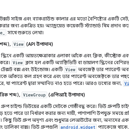
ক্সট সাইজ এবং ব্যাকগ্রাউন্ড কালার এর মতো বৈশিষ্ট্যের একটি সেট, য
করার জন্য একত্রিত হয়। অ্যান্ড্রয়েড কয়েকটি স্ট্যান্ডার্ড থিম প্রদান ক
e_
সাথে শুরুতে লেখা।
শব্দ),
View
(API উপাদান)
্ক্রিনে একটি আয়তক্ষেত্রাকার এলাকা আঁকে এবং ক্লিক, কীস্ট্রোক এবং
 করে।
View
ক্লাস হল একটি অ্যাক্টিভিটি বা ডায়ালগ স্ক্রিনের বে
ন টেক্সট বক্স এবং উইন্ডোজ। একটি
View
অবজেক্ট তার প্যারেন্ট অব
কে আঁকতে কল গ্রহণ করে এবং তার প্যারেন্ট অবজেক্টকে তার পছন্দ
 যা প্যারেন্ট দ্বারা সম্মানিত নাও হতে পারে। আরও তথ্যের জন্য,
V
রিক শব্দ),
ViewGroup
(এপিআই উপাদান)
্রুপ চাইল্ড ভিউয়ের একটি সেটকে গোষ্ঠীবদ্ধ করে। ভিউ গ্রুপটি চাই
 হতে পারে তা নির্ধারণ করার জন্য দায়ী, পাশাপাশি উপযুক্ত সময়ে
ী। কিছু ভিউ গ্রুপ অদৃশ্য এবং শুধুমাত্র লেআউটের জন্য, অন্যদের এক
লিং তালিকা বাক্স। ভিউ গ্রুপগুলি
android.widget
প্যাকেজে থাকে