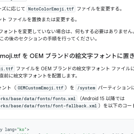
ーズに応じて
NotoColorEmoji.ttf
ファイルを変更する。
ント ファイルを置換または変更する。
文字フォントを変更していない場合は、何もする必要はありませ
この後のセクションの手順を行ってください。
moji
.
ttf を OEM ブランドの絵文字フォントに置
ji.ttf
ファイルを OEM ブランドの絵文字フォント ファイ
直前に絵文字フォントを配置します。
ォント（
OEMCustomEmoji.ttf
）を
/system
パーティション
orks/base/data/fonts/fonts.xml
（Android 15 以降では
orks/base/data/fonts/font-fallback.xml
）を以下のコー
y
lang
=
"ko"
>
