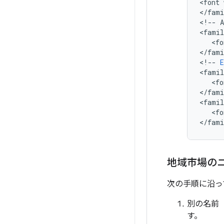
<
font
<
/
fami
<
!
--
A
<
famil
   <
fo
<
/
fami
<
!
--
E
<
famil
   <
fo
<
/
fami
<
famil
   <
fo
<
/
fami
地域市場のニ
次の手順に沿っ
別の名前
す。