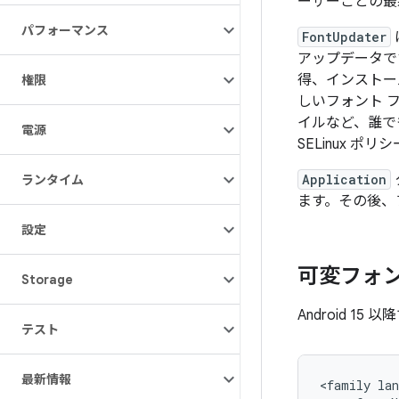
ーザーごとの最
パフォーマンス
FontUpdater
アップデータで
得、インストー
権限
しいフォント 
イルなど、誰で
電源
SELinux ポ
Application
ランタイム
ます。その後、
設定
可変フォ
Storage
Android 
テスト
最新情報
<family lan