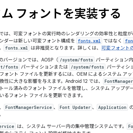
ム フォントを実装する
15 以降では、可変フォントの実行時のレンダリングの効率性と粒
ンダーは新しい可変フォント構成を
fonts.xml
ではなく
fon
。
fonts.xml
は非推奨となります。詳しくは、
可変フォント
1 以前のバージョンでは、AOSP（
/system/fonts
パーティション内
t/fonts
パーティションまたは
/system/fonts
パーティシ
フォント ファイルを更新するには、OEM によるシステム ア
性に大きな影響を与えます。Android 12 では、
FontManager
トール済みのフォント ファイルを管理し、システム アップデ
いるフォント ファイルを更新できます。
は、
FontManagerService
、
Font Updater
、
Application
の
。
ervice
は、システム サーバー内の集中管理システムです。
F