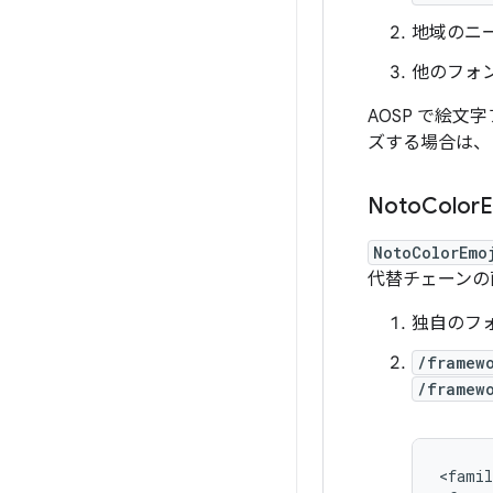
地域のニ
他のフォ
AOSP で絵
ズする場合は、
Noto
Color
E
NotoColorEmo
代替チェーンの
独自のフ
/framew
/framew
<
famil