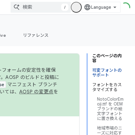
/
ive
リファレンス
このページの内
容
ットフォームの安定性を確保
可変フォントの
サポート
す。AOSP のビルドと投稿に
se
マニフェスト ブランチ
フォントをカス
タマイズする
ついては、
AOSP の変更点
を
NotoColorEm
oji.ttf を OEM
ブランドの絵
文字フォント
に置き換える
地域市場のニ
ーズに対応す