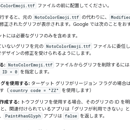
oColorEmoji.ttf
ファイルの前に配置してください。
実行すると、元の
NotoColorEmoji.ttf
の代わりに、
Modifie
修正されたグリフが表示されます。Google では次のことをお
ントには必要なグリフのみを含めます。
ていないグリフを元の
NotoColorEmoji.ttf
ファイルに委任し
でデザインの修正を受けられるようにします。
る:
NotoColorEmoji.ttf
ファイルからグリフを削除するには、ス
 ID = 0
を指定します。
ラグを使用する:
ターゲット グリフがリージョン フラグの場合は
す（
country code = "ZZ"
を使用します）
作成する:
トウフグリフを使用する場合、そのグリフの ID を
と、関連付けられているアプリは「グリフが利用できない」と
、
Paint#hasGlyph
アプリは
false
を返します。