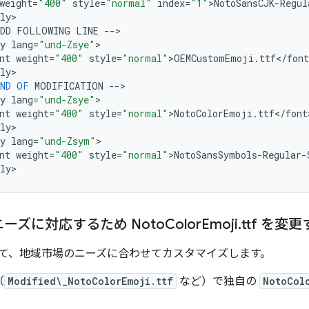
weight
=
"400"
style
=
"normal"
index
=
"1"
>
NotoSansCJK
-
Regul
ly
>

DD
FOLLOWING
LINE
--
>

y
lang
=
"und-Zsye"
>

nt
weight
=
"400"
style
=
"normal"
>
OEMCustomEmoji
.
ttf
<
/
font
ly
>

ND
OF
MODIFICATION
--
>

y
lang
=
"und-Zsye"
>

nt
weight
=
"400"
style
=
"normal"
>
NotoColorEmoji
.
ttf
<
/
font
ly
>

y
lang
=
"und-Zsym"
>

nt
weight
=
"400"
style
=
"normal"
>
NotoSansSymbols
-
Regular
-
ly
ーズに対応するため Noto
Color
Emoji
.
ttf を変
て、地域市場のニーズに合わせてカスタマイズします。
（
Modified\_NotoColorEmoji.ttf
など）で独自の
NotoCol