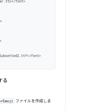
ar
.
ttc
<
/
font
>

>

>

Subsetted2
.
ttf
<
/
font
>

更する
orEmoji
ファイルを作成しま