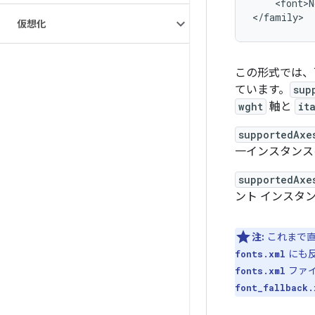
    <font>N
仮想化
この形式では、
ています。
sup
wght
軸と
it
supportedAxe
一インスタンス
supportedAxe
ント インスタ
注:
これまで
にも
fonts.xml
ファ
fonts.xml
font_fallback.