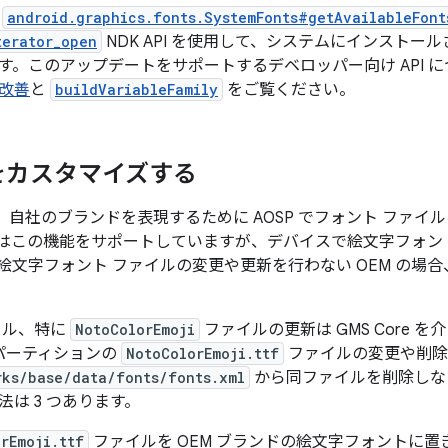
は
android.graphics.fonts.SystemFonts#getAvailableFont
terator_open
NDK API を使用して、システムにインストー
す。このアップデートをサポートするデベロッパー向け API 
の改善
と
buildVariableFamily
をご覧ください。
をカスタマイズする
 は、自社のブランドを表現するために AOSP でフォント ファ
d 12 はこの機能をサポートしていますが、デバイスで絵文字フ
絵文字フォント ファイルの変更や更新を行わない OEM の場
イル、特に
NotoColorEmoji
ファイルの更新は GMS Core を介
パーティションの
NotoColorEmoji.ttf
ファイルの変更や削除
rks/base/data/fonts/fonts.xml
から同ファイルを削除しな
法は 3 つあります。
rEmoji.ttf
ファイルを OEM ブランドの絵文字フォントに置