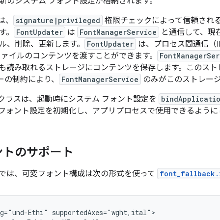
新のシステム フォント設定が格納されます。
は、
signature|privileged
権限チェックによって信頼され
す。
FontUpdater
は
FontManagerService
と通信して、現
ル、削除、更新します。
FontUpdater
は、プロセス間通信（I
ファイルのコンテンツを渡すことができます。
FontManagerSer
も読み取れるストレージにコンテンツを保存します。このスト
リシーの制約により、
FontManagerService
のみがこのストレー
クラスは、起動時にシステム フォント設定を
bindApplicati
フォント設定を初期化し、アプリプロセスで使用できるように
ントのサポート
15 以降では、可変フォント構成は次の形式を使って
font_fallback.
g="und-Ethi" supportedAxes="wght,ital">
