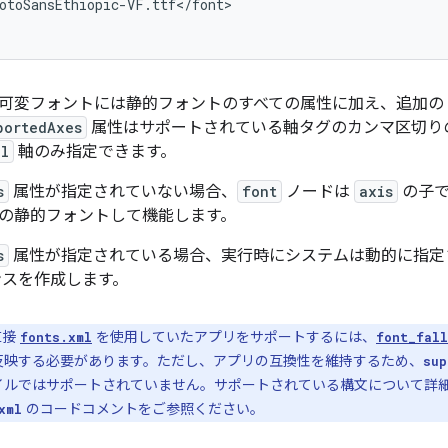
otoSansEthiopic-VF.ttf</font>

可変フォントには静的フォントのすべての属性に加え、追加の
portedAxes
属性はサポートされている軸タグのカンマ区切りのリスト
al
軸のみ指定できます。
s
属性が指定されていない場合、
font
ノードは
axis
の子で
の静的フォントして機能します。
s
属性が指定されている場合、実行時にシステムは動的に指定
ンスを作成します。
直接
を使用していたアプリをサポートするには、
fonts.xml
font_fall
反映する必要があります。ただし、アプリの互換性を維持するため、
sup
イルではサポートされていません。サポートされている構文について詳
のコードコメントをご参照ください。
xml