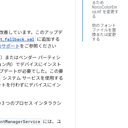
るため
NotoColorEm
oji.ttf を変更す
る
他のフォント
ファイルを置
度が改善しています。このアップデ
換または変更
t_fallback.xml
に追加する
する
のサポート
をご参照ください
）またはベンダー パーティシ
ョン内）でデバイスにインスト
ップデートが必要でした。この要
システム サービスを使用する
ートを行わずにデバイスにイン
 3 つのプロセス インタラクシ
ontManagerService
には、ユ