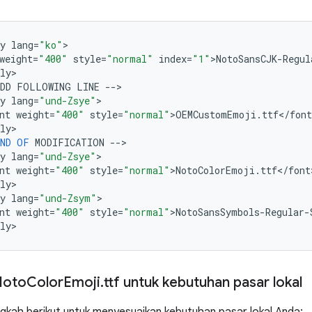
y
lang
=
"ko"
>

weight
=
"400"
style
=
"normal"
index
=
"1"
>
NotoSansCJK
-
Regul
ly
>

DD
FOLLOWING
LINE
--
>

y
lang
=
"und-Zsye"
>

nt
weight
=
"400"
style
=
"normal"
>
OEMCustomEmoji
.
ttf
<
/
font
ly
>

ND
OF
MODIFICATION
--
>

y
lang
=
"und-Zsye"
>

nt
weight
=
"400"
style
=
"normal"
>
NotoColorEmoji
.
ttf
<
/
font
ly
>

y
lang
=
"und-Zsym"
>

nt
weight
=
"400"
style
=
"normal"
>
NotoSansSymbols
-
Regular
-
ly
Noto
Color
Emoji
.
ttf untuk kebutuhan pasar lokal