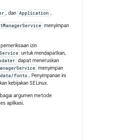
er
, dan
Application
.
ntManagerService
menyimpan
pemeriksaan izin
Service
untuk mendapatkan,
pdater
dapat meneruskan
anagerService
menyimpan
data/fonts
. Penyimpanan ini
kan kebijakan SELinux.
sebagai argumen metode
es aplikasi.