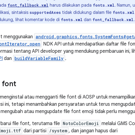
pada
harus dilakukan pada
. Namun, 
font_fallback.xml
fonts.xml
ikasi, sintaksis
tidak didukung dalam file
supportedAxes
fonts.xml
idukung, lihat komentar kode di
dan
.
fonts.xml
font_fallback.xml
at menggunakan
android.graphics.fonts.SystemFonts#get
ontIterator_open
NDK API untuk mendapatkan daftar file font
rmasi tentang API developer yang mendukung pembaruan ini, l
PI
dan
buildVariableFamily
.
 font
enginstal atau mengganti file font di AOSP untuk menampilka
i ini, tetapi menambahkan persyaratan untuk terus mengupdate
mengubah atau mengupdate file font emoji tidak perlu mengguna
rui file font, terutama file
NotoColorEmoji
melalui GMS Cor
Emoji.ttf
dari partisi
/system
, dan jangan hapus dari