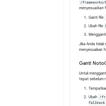
/frameworks/
menyesuaikan
f
Ganti file
Ubah file
Mengganti 
Jika Anda tidak
menyesuaikan fo
Ganti Noto
Untuk mengganti
tepat sebelum r
Tempatkan
Ubah
/fr
fallback