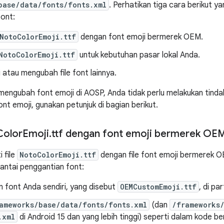
base/data/fonts/fonts.xml
. Perhatikan tiga cara berikut y
ont:
NotoColorEmoji.ttf
dengan font emoji bermerek OEM.
NotoColorEmoji.ttf
untuk kebutuhan pasar lokal Anda.
atau mengubah file font lainnya.
 mengubah font emoji di AOSP, Anda tidak perlu melakukan tindak
nt emoji, gunakan petunjuk di bagian berikut.
Color
Emoji
.
ttf dengan font emoji bermerek OE
 file
NotoColorEmoji.ttf
dengan file font emoji bermerek 
antai penggantian font:
 font Anda sendiri, yang disebut
OEMCustomEmoji.ttf
, di par
ameworks/base/data/fonts/fonts.xml
(dan
/frameworks
.xml
di Android 15 dan yang lebih tinggi) seperti dalam kode ber