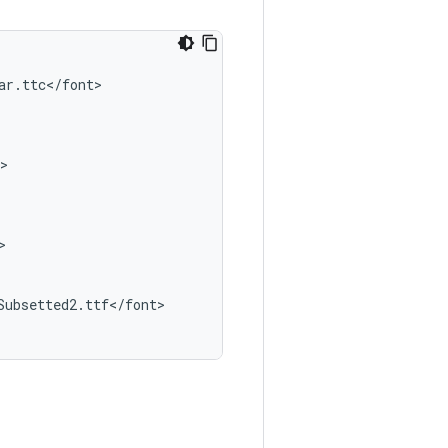
ar
.
ttc
<
/
font
>

>

>

Subsetted2
.
ttf
<
/
font
>
