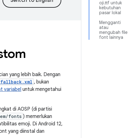
oji.ttf untuk
kebutuhan
pasar lokal
Mengganti
atau
mengubah file
font lainnya
ustom
cian yang lebih baik. Dengan
_fallback.xml
, bukan
t variabel
untuk mengetahui
ngkat di AOSP (di partisi
tem/fonts
) memerlukan
bilitas emoji. Di Android 12,
ont yang diinstal dan