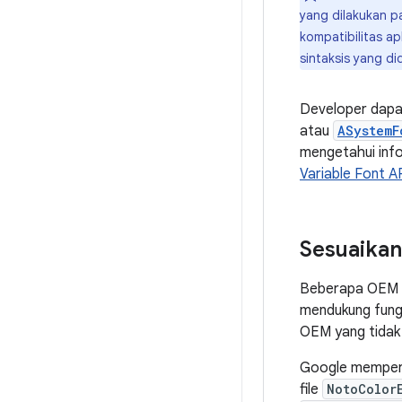
yang dilakukan 
kompatibilitas apl
sintaksis yang d
Developer dap
atau
ASystemF
mengetahui info
Variable Font A
Sesuaikan
Beberapa OEM m
mendukung fungs
OEM yang tidak 
Google memperba
file
NotoColor