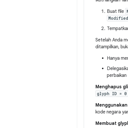
Ikuti langkah-l
Buat file
Modified
Tempatkan
Setelah Anda me
ditampilkan, bu
Hanya memi
Delegasika
perbaikan 
Menghapus gli
glyph ID = 0
Menggunakan 
kode negara yan
Membuat glyph