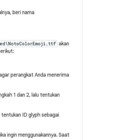
lnya, beri nama
ed\NotoColorEmoji.ttf
akan
erikut:
 agar perangkat Anda menerima
langkah 1 dan 2, lalu tentukan
, tentukan ID glyph sebagai
jika ingin menggunakannya. Saat