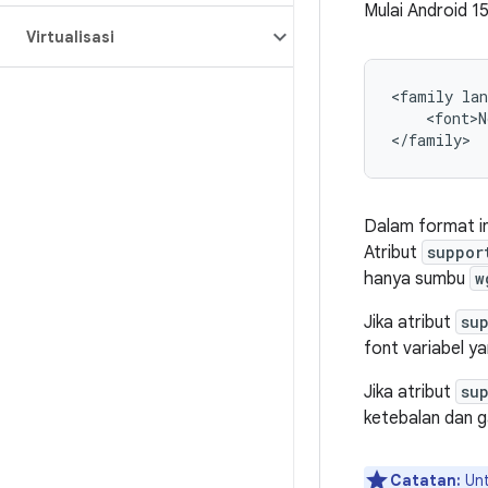
Mulai Android 15
Virtualisasi
<family lan
    <font>N
Dalam format ini
Atribut
suppor
hanya sumbu
w
Jika atribut
su
font variabel y
Jika atribut
su
ketebalan dan g
Catatan:
Unt