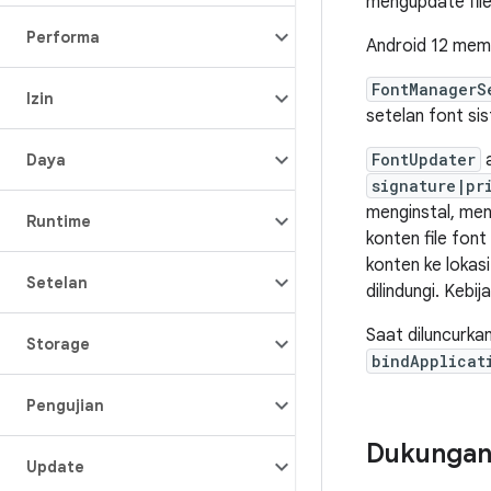
mengupdate file
Performa
Android 12 memil
FontManagerS
Izin
setelan font si
FontUpdater
a
Daya
signature|pr
menginstal, men
Runtime
konten file fon
konten ke lokasi
Setelan
dilindungi. Kebij
Saat diluncurka
Storage
bindApplicat
Pengujian
Dukungan 
Update