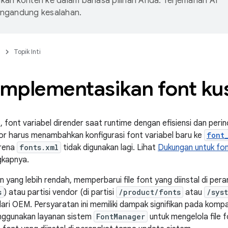
an konten ke dalam bahasa pilihan Anda. Terjemahan AI
ngandung kesalahan.
n
Topik Inti
mplementasikan font k
, font variabel dirender saat runtime dengan efisiensi dan perin
dor harus menambahkan konfigurasi font variabel baru ke
font
arena
fonts.xml
tidak digunakan lagi. Lihat
Dukungan untuk fon
gkapnya.
n yang lebih rendah, memperbarui file font yang diinstal di pera
s
) atau partisi vendor (di partisi
/product/fonts
atau
/sys
ri OEM. Persyaratan ini memiliki dampak signifikan pada kompati
ggunakan layanan sistem
FontManager
untuk mengelola file f