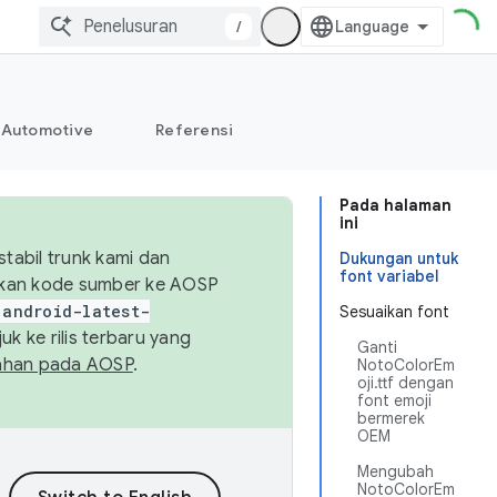
/
Automotive
Referensi
Pada halaman
ini
abil trunk kami dan
Dukungan untuk
font variabel
sikan kode sumber ke AOSP
android-latest-
Sesuaikan font
uk ke rilis terbaru yang
Ganti
ahan pada AOSP
.
NotoColorEm
oji.ttf dengan
font emoji
bermerek
OEM
Mengubah
NotoColorEm