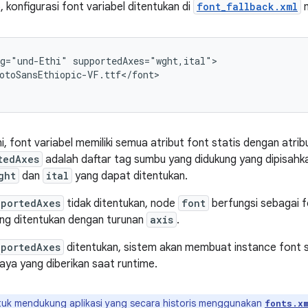
, konfigurasi font variabel ditentukan di
font_fallback.xml
m
g="und-Ethi" supportedAxes="wght,ital">

otoSansEthiopic-VF.ttf</font>

, font variabel memiliki semua atribut font statis dengan atri
tedAxes
adalah daftar tag sumbu yang didukung yang dipisahk
ght
dan
ital
yang dapat ditentukan.
pportedAxes
tidak ditentukan, node
font
berfungsi sebagai fo
ang ditentukan dengan turunan
axis
.
pportedAxes
ditentukan, sistem akan membuat instance font se
aya yang diberikan saat runtime.
uk mendukung aplikasi yang secara historis menggunakan
fonts.x