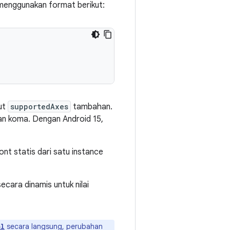
enggunakan format berikut:
but
supportedAxes
tambahan.
an koma. Dengan Android 15,
nt statis dari satu instance
cara dinamis untuk nilai
secara langsung, perubahan
ml