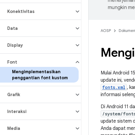
menerjemahk
mungkin me
Konektivitas
Data
AOSP
Dokume
Display
Mengi
Font
Mengimplementasikan
Mulai Android 15
penggantian font kustom
update ini, ven
fonts.xml
, k
informasi selen
Grafik
Di Android 11 da
Interaksi
/system/font
update sistem da
Anda dapat men
Media