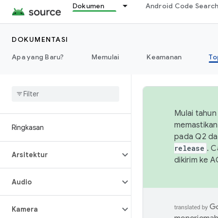
Dokumen
Android Code Searc
DOKUMENTASI
Apa yang Baru?
Memulai
Keamanan
To
Mulai tahun
memastikan 
Ringkasan
pada Q2 da
release
. 
Arsitektur
dikirim ke 
Audio
Kamera