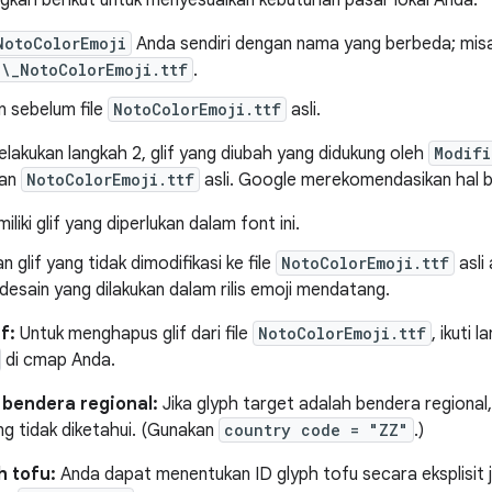
angkah berikut untuk menyesuaikan kebutuhan pasar lokal Anda:
NotoColorEmoji
Anda sendiri dengan nama yang berbeda; misa
\_NotoColorEmoji.ttf
.
 sebelum file
NotoColorEmoji.ttf
asli.
lakukan langkah 2, glif yang diubah yang didukung oleh
Modifi
kan
NotoColorEmoji.ttf
asli. Google merekomendasikan hal b
liki glif yang diperlukan dalam font ini.
n glif yang tidak dimodifikasi ke file
NotoColorEmoji.ttf
asli
desain yang dilakukan dalam rilis emoji mendatang.
f:
Untuk menghapus glif dari file
NotoColorEmoji.ttf
, ikuti 
di cmap Anda.
bendera regional:
Jika glyph target adalah bendera regional
g tidak diketahui. (Gunakan
country code = "ZZ"
.)
 tofu:
Anda dapat menentukan ID glyph tofu secara eksplisit 