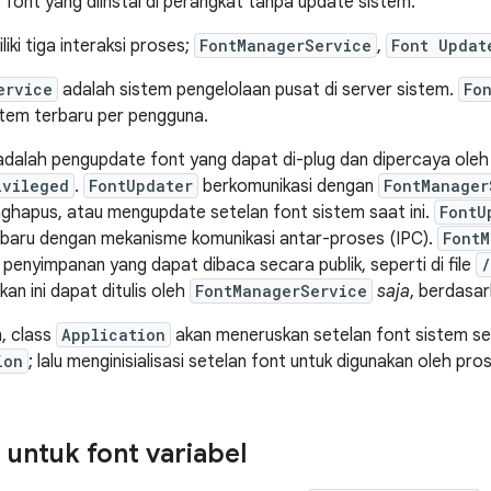
 font yang diinstal di perangkat tanpa update sistem.
iki tiga interaksi proses;
FontManagerService
,
Font Updat
ervice
adalah sistem pengelolaan pusat di server sistem.
Fo
stem terbaru per pengguna.
dalah pengupdate font yang dapat di-plug dan dipercaya oleh 
ivileged
.
FontUpdater
berkomunikasi dengan
FontManager
ghapus, atau mengupdate setelan font sistem saat ini.
FontU
t baru dengan mekanisme komunikasi antar-proses (IPC).
FontM
 penyimpanan yang dapat dibaca secara publik, seperti di file
/
akan ini dapat ditulis oleh
FontManagerService
saja
, berdasar
n, class
Application
akan meneruskan setelan font sistem 
ion
; lalu menginisialisasi setelan font untuk digunakan oleh pros
untuk font variabel