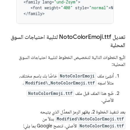
<
family
lang
=
"und-Zsym"
>

   <
font
weight
=
"400"
style
=
"normal"
>
NotoSans
<
/
family
تعديل Noto
.
Emoji
Color
ttf لتلبية احتياجات السوق
المحلية
اتّبِع الخطوات التالية لتخصيص الخطوط لتلبية احتياجات السوق
المحلية:
أنشِئ ملف
NotoColorEmoji
خاصًا بك باسم مختلف،
مثلاً اسمِه
Modified\_NotoColorEmoji.ttf
.
ضَع هذا الملف قبل ملف
NotoColorEmoji.ttf
الأصلي.
بعد تنفيذ الخطوة 2، يظهر الرمز المعدَّل الذي يتيحه
Modified\NotoColorEmoji.ttf
بدلاً من
NotoColorEmoji.ttf
الأصلي. تنصح Google بما يلي: