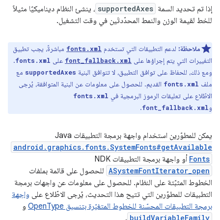
إذا تم تحديد السمة
supportedAxes
، ينشئ النظام ديناميكيًا مثيلاً
للخط لقيمة الوزن والنمط المحدّدتَين في وقت التشغيل.
ملاحظة:
لدعم التطبيقات التي تستخدم
مباشرةً، يجب تطبيق
fonts.xml
التغييرات التي يتم إجراؤها على
على
.
fonts.xml
font_fallback.xml
ومع ذلك، للحفاظ على توافق التطبيق، لا تتوافق البنية
مع
supportedAxes
ملف
القديم. للحصول على معلومات عن البنية المتوافقة، يُرجى
fonts.xml
الاطّلاع على تعليقات الرموز البرمجية في
fonts.xml
و
.
font_fallback.xml
يمكن للمطوّرين استخدام واجهة برمجة التطبيقات Java‏
android.graphics.fonts.SystemFonts#getAvailable
Fonts
أو واجهة برمجة التطبيقات NDK‏
ASystemFontIterator_open
للحصول على قائمة بملفات
الخطوط المثبّتة على النظام. للحصول على معلومات عن واجهات برمجة
التطبيقات للمطوّرين التي تتيح هذا التحديث، يُرجى الاطّلاع على
واجهة
برمجة التطبيقات المحسّنة للخطوط المتغيّرة بتنسيق OpenType
و
.
buildVariableFamily