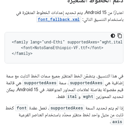
دعم الخطوط المتغيّرة
اعتبارًا من Android 15، يتم تحديد إعدادات الخطوط المتغيّرة في
باستخدام التنسيق التالي:
font_fallback.xml
<family lang="und-Ethi" supportedAxes="wght,ital">

    <font>NotoSansEthiopic-VF.ttf</font>

في هذا التنسيق، يتضمّن الخط المتغيّر جميع سمات الخط الثابت مع سمة
إضافية هي
supportedAxes
. سمة
supportedAxes
هي قائمة
قيم مفصولة بفاصلة لعلامات المحاور المتوافقة. في Android 15، يمكن
تحديد المحورَين
wght
و
ital
فقط.
إذا لم يتم تحديد السمة
supportedAxes
، تعمل عقدة
font
كخط
ثابت من مثيل واحد لخط متغيّر محدّد باستخدام العناصر الفرعية
.
axis