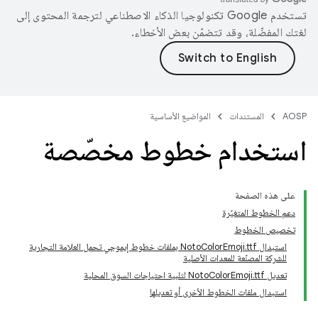
تستخدم Google تكنولوجيا الذكاء الاصطناعي لترجمة المحتوى إلى
لغتك المفضّلة، وقد تتضمّن بعض الأخطاء.
AOSP
المستندات
المواضيع الأساسية
استخدام خطوط مخصّصة
على هذه الصفحة
دعم الخطوط المتغيّرة
تخصيص الخطوط
استبدال NotoColorEmoji.ttf بملفات خطوط إيموجي تحمل العلامة التجارية
للشركة المصنّعة للمعدات الأصلية
تعديل NotoColorEmoji.ttf لتلبية احتياجات السوق المحلية
استبدال ملفات الخطوط الأخرى أو تعديلها