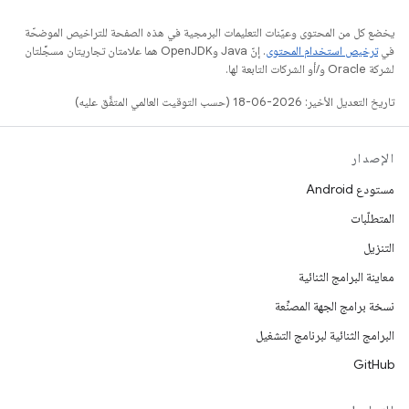
يخضع كل من المحتوى وعيّنات التعليمات البرمجية في هذه الصفحة للتراخيص الموضحّة
في
ترخيص استخدام المحتوى
. إنّ Java وOpenJDK هما علامتان تجاريتان مسجَّلتان
لشركة Oracle و/أو الشركات التابعة لها.
تاريخ التعديل الأخير: 2026-06-18 (حسب التوقيت العالمي المتفَّق عليه)
الإصدار
مستودع Android
المتطلّبات
التنزيل
معاينة البرامج الثنائية
نسخة برامج الجهة المصنِّعة
البرامج الثنائية لبرنامج التشغيل
GitHub