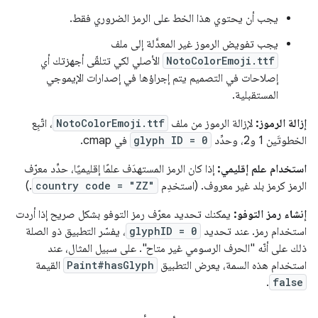
يجب أن يحتوي هذا الخط على الرمز الضروري فقط.
يجب تفويض الرموز غير المعدَّلة إلى ملف
NotoColorEmoji.ttf
الأصلي لكي تتلقّى أجهزتك أي
إصلاحات في التصميم يتم إجراؤها في إصدارات الإيموجي
المستقبلية.
إزالة الرموز:
لإزالة الرموز من ملف
NotoColorEmoji.ttf
، اتّبِع
الخطوتَين 1 و2، وحدِّد
glyph ID = 0
في cmap.
استخدام علم إقليمي:
إذا كان الرمز المستهدَف علمًا إقليميًا، حدِّد معرّف
الرمز كرمز بلد غير معروف. (استخدِم
country code = "ZZ"
.)
إنشاء رمز التوفو:
يمكنك تحديد معرّف رمز التوفو بشكل صريح إذا أردت
استخدام رمز. عند تحديد
glyphID = 0
، يفسّر التطبيق ذو الصلة
ذلك على أنّه "الحرف الرسومي غير متاح". على سبيل المثال، عند
استخدام هذه السمة، يعرض التطبيق
Paint#hasGlyph
القيمة
.
false