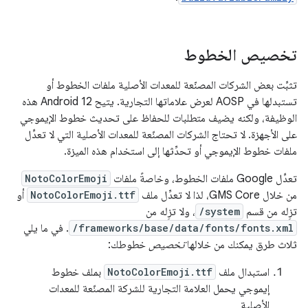
تخصيص الخطوط
تثبِّت بعض الشركات المصنّعة للمعدات الأصلية ملفات الخطوط أو
تستبدلها في AOSP لعرض علاماتها التجارية. يتيح Android 12 هذه
الوظيفة، ولكنه يضيف متطلبات للحفاظ على تحديث خطوط الإيموجي
على الأجهزة. لا تحتاج الشركات المصنّعة للمعدات الأصلية التي لا تعدِّل
ملفات خطوط الإيموجي أو تحدِّثها إلى استخدام هذه الميزة.
تعدِّل Google ملفات الخطوط، وخاصةً ملفات
NotoColorEmoji
من خلال GMS Core، لذا لا تعدِّل ملف
NotoColorEmoji.ttf
أو
تزِله من قسم
/system
، ولا تزِله من
/frameworks/base/data/fonts/fonts.xml
. في ما يلي
ثلاث طرق يمكنك من خلالها
تخصيص
خطوطك:
استبدال ملف
NotoColorEmoji.ttf
بملف خطوط
إيموجي يحمل العلامة التجارية للشركة المصنّعة للمعدات
الأصلية