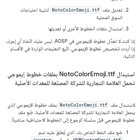
تعديل ملف
NotoColorEmoji.ttf
لتلبية احتياجات
السوق المحلية
استبدال ملفات الخطوط الأخرى أو تعديلها
إذا كنت لا تعدِّل خطوط الإيموجي في AOSP، ليس عليك اتّخاذ أي إجراء.
إذا أردت تخصيص خطوط الإيموجي، اتّبِع التعليمات الواردة في الأقسام
التالية.
استبدال Noto
.
Emoji
Color
ttf بملفات خطوط إيموجي
تحمل العلامة التجارية للشركة المصنّعة للمعدات الأصلية
لاستبدال ملف
NotoColorEmoji.ttf
بملف خطوط الإيموجي الذي
يحمل العلامة التجارية للشركة المصنّعة للمعدات الأصلية، ضَع ملف
خطوط الإيموجي قبل سلسلة الرجوع إلى الخطوط الاحتياطية مباشرةً:
ضَع ملف الخط الخاص بك، الذي يُطلق عليه اسم
/system
OEMCustomEmoji.ttf