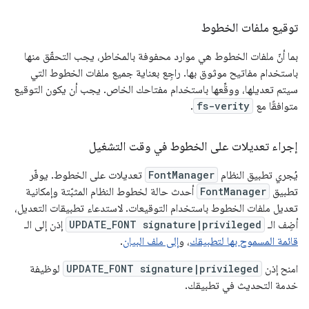
توقيع ملفات الخطوط
بما أنّ ملفات الخطوط هي موارد محفوفة بالمخاطر، يجب التحقّق منها
باستخدام مفاتيح موثوق بها. راجِع بعناية جميع ملفات الخطوط التي
سيتم تعديلها، ووقِّعها باستخدام مفتاحك الخاص. يجب أن يكون التوقيع
متوافقًا مع
fs-verity
.
إجراء تعديلات على الخطوط في وقت التشغيل
يُجري تطبيق النظام
FontManager
تعديلات على الخطوط. يوفّر
تطبيق
FontManager
أحدث حالة لخطوط النظام المثبّتة وإمكانية
تعديل ملفات الخطوط باستخدام التوقيعات. لاستدعاء تطبيقات التعديل،
أضِف الـ
UPDATE_FONT signature|privileged
إذن إلى الـ
قائمة المسموح بها لتطبيقك
، و
إلى ملف البيان
.
امنح إذن
UPDATE_FONT signature|privileged
لوظيفة
خدمة التحديث في تطبيقك.