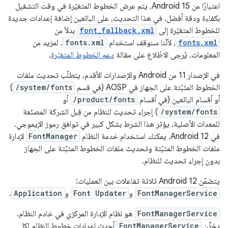
اعتبارًا من Android 15، يتم عرض الخطوط المتغيّرة في وقت التشغيل
بكفاءة ودقة أفضل. في هذا التحديث، على البائعين إضافة إعدادات جديدة
للخطوط المتغيّرة إلى
font_fallback.xml
بدلاً من
fonts.xml
، لأنّنا سنوقف استخدام
fonts.xml
. لمزيد من
المعلومات، يُرجى الاطّلاع على مقالة
دعم الخطوط المتغيّرة
.
في الإصدار 11 من Android والإصدارات الأقدم، يتطلّب تحديث ملفات
الخطوط المثبّتة على الجهاز في AOSP (في قسم
/system/fonts
)
أو أقسام البائعين (في أقسام
/product/fonts
أو
/system/fonts
) إجراء تحديث للنظام من قِبل الشركة المصنّعة
للمعدات الأصلية. يؤثر هذا الشرط بشكل كبير في توافق رموز الإيموجي.
في Android 12، يمكنك استخدام خدمة النظام
FontManager
لإدارة
ملفات الخطوط المثبّتة وتحديث ملفات الخطوط المثبّتة على الجهاز
بدون إجراء تحديث للنظام.
يتضمّن Android 12 ثلاثة تفاعلات بين العمليات:
FontManagerService
و
Font Updater
و
Application
.
FontManagerService
هو نظام الإدارة المركزي في خادم النظام.
يخزِّن
FontManagerService
أحدث إعدادات خطوط النظام لكل