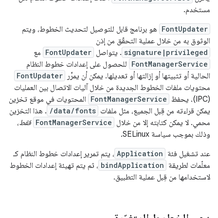
مستخدم.
FontUpdater
هو برنامج قابل للتوصيل لتحديث الخطوط، ويتم
الوثوق به من خلال عملية التحقّق من إذن
signature|privileged
. يتواصل
FontUpdater
مع
FontManagerService
للحصول على إعدادات خطوط النظام
الحالية أو تثبيتها أو إزالتها أو تعديلها. يمكن أن يمرِّر
FontUpdater
محتويات ملفات الخطوط الجديدة من خلال آليات الاتصال بين العمليات
(IPC). يحفظ
FontManagerService
المحتويات في موقع تخزين
يمكن قراءته من قِبل الجميع، مثل ملفات
/data/fonts
. هذا التخزين
محمي. لا يمكن كتابته إلا من خلال
FontManagerService
فقط
،
وذلك بموجب سياسة SELinux.
عند تشغيل فئة
Application
، يتم تمرير إعدادات خطوط النظام كـ
معلّمات لطريقة
bindApplication
، ثم يتم تهيئة إعدادات الخطوط
لاستخدامها من قِبل عملية التطبيق.