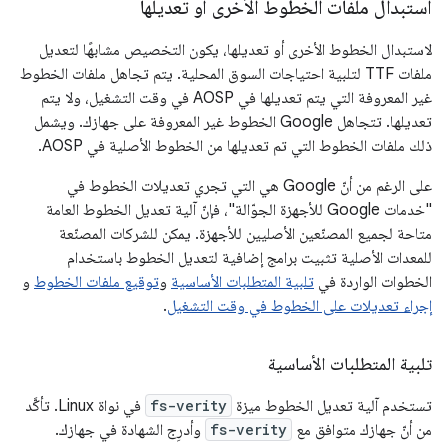
استبدال ملفات الخطوط الأخرى أو تعديلها
لاستبدال الخطوط الأخرى أو تعديلها، يكون التخصيص مشابهًا لتعديل
ملفات TTF لتلبية احتياجات السوق المحلية. يتم تجاهل ملفات الخطوط
غير المعروفة التي يتم تعديلها في AOSP في وقت التشغيل، ولا يتم
تعديلها. تتجاهل Google الخطوط غير المعروفة على جهازك. ويشمل
ذلك ملفات الخطوط التي تم تعديلها من الخطوط الأصلية في AOSP.
على الرغم من أنّ Google هي التي تجري تعديلات الخطوط في
"خدمات Google للأجهزة الجوّالة"، فإنّ آلية تعديل الخطوط العامة
متاحة لجميع المصنّعين الأصليين للأجهزة. يمكن للشركات المصنّعة
للمعدات الأصلية تثبيت برامج إضافية لتعديل الخطوط باستخدام
الخطوات الواردة في
تلبية المتطلبات الأساسية
و
توقيع ملفات الخطوط
و
إجراء تعديلات على الخطوط في وقت التشغيل
.
تلبية المتطلبات الأساسية
تستخدم آلية تعديل الخطوط ميزة
fs-verity
في نواة Linux. تأكَّد
من أنّ جهازك متوافق مع
fs-verity
وأدرِج الشهادة في جهازك.