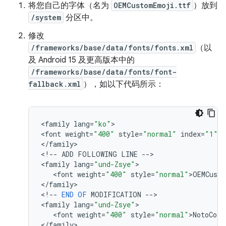
将您自己的字体（名为
OEMCustomEmoji.ttf
）放到
/system
分区中。
修改
/frameworks/base/data/fonts/fonts.xml
（以
及 Android 15 及更高版本中的
/frameworks/base/data/fonts/font-
fallback.xml
），如以下代码所示：
<
family
lang
=
"ko"
>

<
font
weight
=
"400"
style
=
"normal"
index
=
"1"
>
N
<
/
family
>

<
!
--
ADD
FOLLOWING
LINE
--
>

<
family
lang
=
"und-Zsye"
>

   <
font
weight
=
"400"
style
=
"normal"
>
OEMCust
<
/
family
>

<
!
--
END
OF
MODIFICATION
--
>

<
family
lang
=
"und-Zsye"
>

   <
font
weight
=
"400"
style
=
"normal"
>
NotoColo
<
/
family
>
