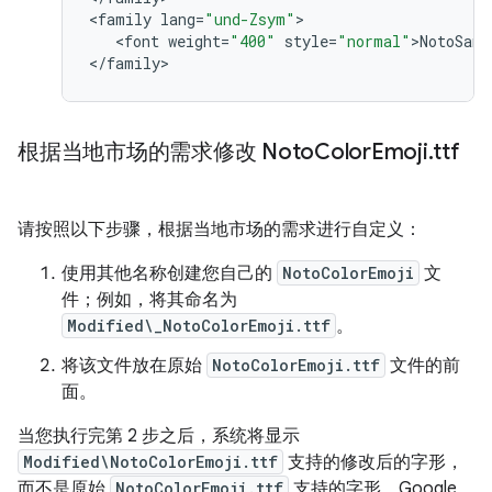
<
family
lang
=
"und-Zsym"
>

   <
font
weight
=
"400"
style
=
"normal"
>
NotoSans
<
/
family
根据当地市场的需求修改 Noto
Color
Emoji
.
ttf
请按照以下步骤，根据当地市场的需求进行自定义：
使用其他名称创建您自己的
NotoColorEmoji
文
件；例如，将其命名为
Modified\_NotoColorEmoji.ttf
。
将该文件放在原始
NotoColorEmoji.ttf
文件的前
面。
当您执行完第 2 步之后，系统将显示
Modified\NotoColorEmoji.ttf
支持的修改后的字形，
而不是原始
NotoColorEmoji.ttf
支持的字形。Google