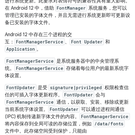
进行系统更新。此要求对表情符号的兼容性具有重大影响。
在 Android 12 中，借助
FontManager
系统服务，您可以
管理已安装的字体文件，并且无需进行系统更新即可更新设
备已安装的字体文件。
Android 12 中存在三个进程的交
互：
FontManagerService
、
Font Updater
和
Application
。
FontManagerService
是系统服务器中的中央管理系
统。
FontManagerService
存储着每位用户的最新系统字
体设置。
FontUpdater
是受
signature|privileged
权限检查信
任的可插入字体更新程序。
FontUpdater
会与
FontManagerService
通信，以获取、安装、移除或更新
当前系统字体设置。
FontUpdater
可以通过进程间通信
(IPC) 机制传递新字体文件的内容。
FontManagerService
将内容保存到全局可读的存储位置，例如
/data/fonts
文件中。此存储空间受到保护，只能由