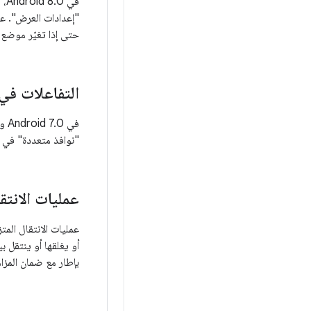
في
حتى إذا تغيّر موضع 
التفاعلات ف
في
"نوافذ متعددة" في النظام الأساسي. يحسّن Android 8.0 وضع 
عمليات الانتق
بإطار مع ضمان المزا