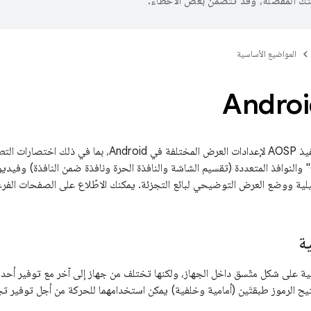
تك المفضّلة، وقد تتضمّن بعض الأخطاء.
المواضيع الأساسية
يغطّي هذا القسم تنفيذ AOSP لإعدادات العرض المختلفة ف
والنوافذ المتعددة (تقسيم الشاشة والنافذة الحرة ونافذة ضمن النافذة) وفيديوه
ية
ّفية على شكل متّسق داخل الجهاز، ولكنها تختلف من جهاز إلى آخر مع توفير أحد 
تيح الرموز طبقتَين (أمامية وخلفية) يمكن استخدامهما للحركة من أجل توفير 