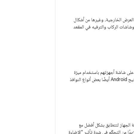
اشات العرض الخارجية، وغيرها من أشكال
 وشاشات الركاب والترفيه في المقعد
فسه على شاشة أجهزتهم باستخدام ميزة
"نوافذ متعددة" الجديدة في النظام الأساسي. بالإضافة إلى التنفيذ التلقائي لميزة "نوافذ متعددة"، يتيح Android أيضًا بعض أنواع النوافذ
 من شاشة الجهاز لتتطابق بشكل أفضل مع
Android 8.0 ميزة تمنح المستخدمين مزيدًا من التحكّم في شدة تأثير "الإضاءة