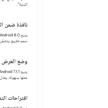
الليلية".
نافذة ضمن الن
حجم تطبيق يتضمّن نش
وضع العرض ال
عملها بسهولة. يعدّل Android 8.1 هذا الدعم لإنشاء مستخدمين تجريبيين من خلال "مدير سياسات الأجه
اقتراحات التد