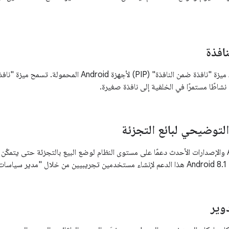
افذة
يتيح Android 8.0 ميزة "نافذة ضمن النافذة" (PIP) لأجهز
اطًا مستمرًا في الخلفية إلى نافذة صغيرة.
توضيحي لبائع التجزئة
يتيح Android 7.1.1 والإصدارات الأحدث دعمًا على مستوى النظام لوضع البيع بالتجزئة حتى
زة".
وير