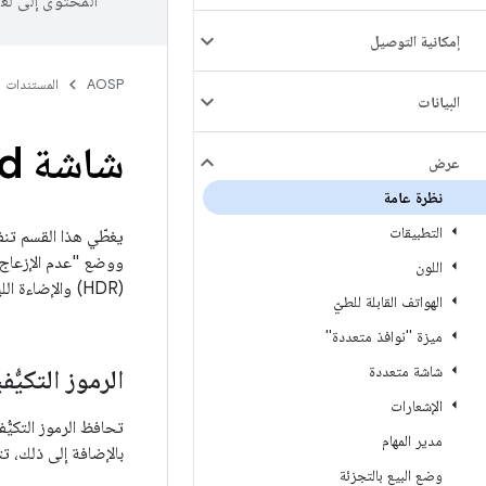
المحتوى إلى لغ
إمكانية التوصيل
AOSP
المستندات
البيانات
شاشة Android
عرض
نظرة عامة
التطبيقات
ووضع "عدم الإزعاج" 
اللون
(HDR) والإضاءة الليلية ووضع العرض التوضيحي لبائع التجزئة. يمكنك الاطّلاع على الصفحات الفرعية لهذا القسم للحصول على التفاصيل.
الهواتف القابلة للطيّ
ميزة "نوافذ متعددة"
شاشة متعددة
الرموز التكيُّف
الإشعارات
تحافظ الرموز التكيُ
مدير المهام
بالإضافة إلى ذلك، ت
وضع البيع بالتجزئة