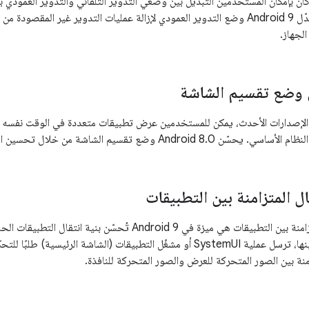
 Android 8.0، كان بإمكان المستخدمين التبديل بين وضعَي التدوير التلقائي والتدوير العم
"إعدادات العرض". عدّل Android 9 وضع التدوير العمودي لإزالة عمليات التدوير غير 
الجهاز.
ي وضع تقسيم الشاشة
 Android 7.0 والإصدارات الأحدث، يمكن للمستخدمين عرض تطبيقات متعددة في الوقت ن
تقسيم الشاشة من خلال تحسين الميزة وإضافة المزيد من الوظائف إليها.
ال المتزامنة بين التطبيقات
عمليات الانتقال المتزامنة بين التطبيقات هي ميزة في Android 9 
أو يغلقها أو ينتقل بينها، ترسل عملية SystemUI أو مشغّل التطبيقات (الشاشة الر
منة بين الصور المتحركة للعرض والصور المتحركة للنافذة.