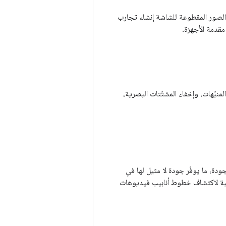
يح لك الصور المقطوعة للشاشة إنشاء تجارب
مقدمة الأجهزة.
لخارجية، والتحكّم في المنبّهات، وإخفاء المشتّتات البصرية،
يوهات عالية الجودة، ما يوفّر جودة لا مثيل لها في
نية HDR، ما يتضمّن إنشاء ثوابت مناسبة لاكتشاف خطوط أنابيب فيديوهات