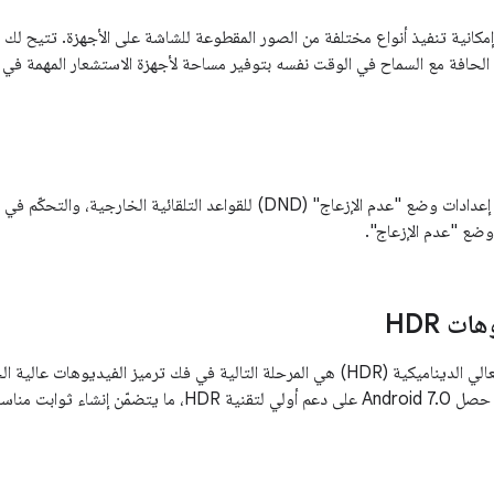
ضيف Android 9 إمكانية تنفيذ أنواع مختلفة من الصور المقطوعة للشاشة على الأجهزة. تت
 الحافة مع السماح في الوقت نفسه بتوفير مساحة لأجهزة الاستشعار المهمة في 
يتيح Android 7.0 إعدادات وضع "عدم الإزعاج" (DND) للقواعد التلقائية ا
ع "عدم الإزعاج".
ت HDR
فيديوهات النطاق العالي الديناميكية (HDR) هي المرحلة التالية في فك ترميز الفيد
إعادة إنتاج المشاهد. حصل Android 7.0 على دعم أولي لتق