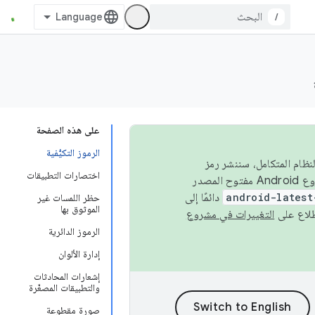
/
على هذه الصفحة
الرموز التكيُّفية
 في النظام المتكامل، سننشر رمز
اختصارات التطبيقات
المصدر في مشروع Android مفتوح المصدر (AOSP) في الربعَين الثاني والرابع. لبناء مشروع Android مفتوح المصدر
android-latest
دائمًا إلى
حظر اللمسات غير
الموثوق بها
التغييرات في مشروع
الرموز الدائرية
إدارة الألوان
إشعارات المحادثات
والتطبيقات المصغّرة
صورة مقطوعة