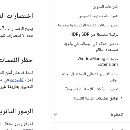
اقتراحات التدوير
اختصارات ال
تنفيذ أداة تصنيف النصوص
استيراد بيانات الشاشة الرئيسية وتصديرها
تركيبة مختلطة من SDR وHDR
هذه الاختصارات للمس
عناصر التحكّم في الوسائط في واجهة
مستخدم النظام
حظر اللمسات 
حزمة Window
Manager
Extensions
إعداد التدوير التلقائي المستند إلى حالة
إجراء
تغييرات
في مدير ال
الجهاز
التطبيق بطريقة غير 
تصنيف مربّعات "الإعدادات السريعة"
توافق تطبيقات الشاشة الكبيرة
الرموز الدائري
الخطوط