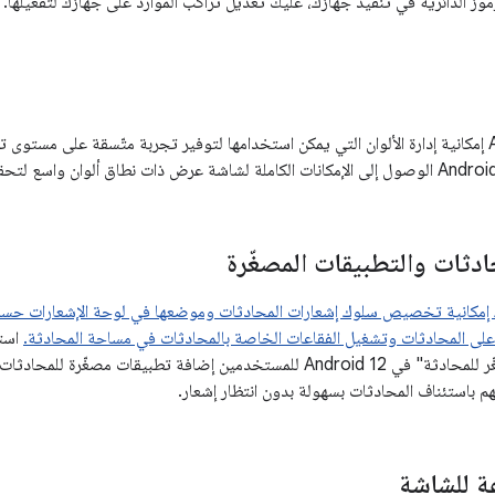
لرموز الدائرية في تنفيذ جهازك، عليك تعديل تراكب الموارد على جهازك لتفعيلها.
يضيف Android 8.1 إمكانية إدارة الألوان التي يمكن استخدامها لتوفير تجربة متّسقة على 
ادثات والتطبيقات المصغّرة
يضيف Android 11 إمكانية تخصيص سلوك إشعارات المحادثات وموضعها في لوحة الإشعارات
لى المحادثات وتشغيل الفقاعات الخاصة بالمحادثات في مساحة المحادثة.
ميزة "التطبيق المصغّر للمحادثة" في Android 12 للمستخدمين إضافة تطبيقات
هم باستئناف المحادثات بسهولة بدون انتظار إشعار.
 للشاشة