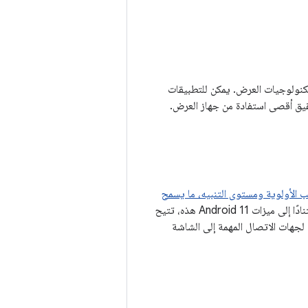
مستوى تكنولوجيات العرض. يمكن للتطبيقات
 حسب الأولوية ومستوى التنبيه، ما يسمح
استنادًا إلى ميزات Android 11 هذه، تتيح
 مصغّرة للمحادثات لجهات الاتصال المهمة إلى الشاشة