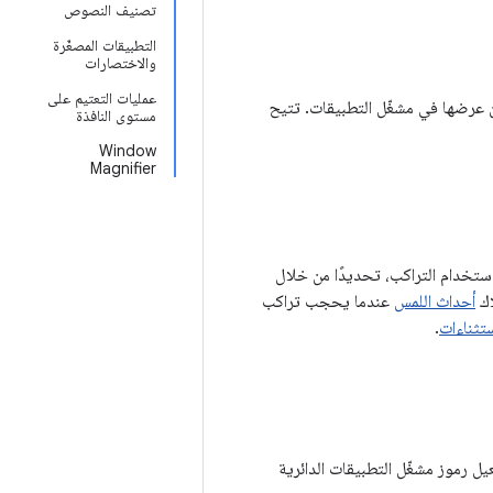
تصنيف النصوص
التطبيقات المصغّرة
والاختصارات
عمليات التعتيم على
قاتهم يمكن عرضها في مشغّل التطبيقات. تتيح
مستوى النافذة
Window
Magnifier
لمستخدمين، يضيف Android 12 إمكانية منع إساءة استخدام التراكب، تحديدًا من خلال
أحداث اللمس
عندما يحجب تراكب
ستثناءات
.
Andr والإصدارات الأحدث. لا يتم تفعيل رموز مشغّل التطبيقات الدائرية