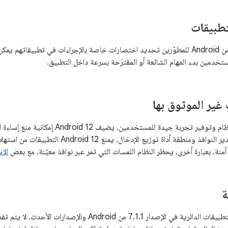
تطبيقات
يتيح الإصدار 7.1.1 من Android للمطوّرين تحديد اختصارات خاصة بالإجراءات في تطبي
تخدمين بدء المهام الشائعة أو المقترَحة بسرعة داخل التطبيق.
غير الموثوق بها
للحفاظ على أمان النظام وتوفير تجربة جيدة ل
نوافذ ومنطقة أداة توزيع الإدخال. يمنع Android 12 التطبيقات من استهلاك
آمنة. بعبارة أخرى، يحظر النظام اللمسات التي تمر عبر نوافذ معيّنة، مع بعض
الا
ة
تتوفّر رموز مشغّل التطبيقات الدائرية في الإصدار 7.1.1 من oid