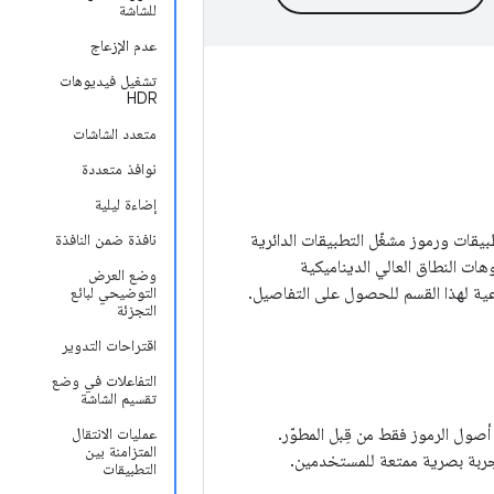
للشاشة
عدم الإزعاج
تشغيل فيديوهات
HDR
متعدد الشاشات
نوافذ متعددة
إضاءة ليلية
ي Android، بما في ذلك اختصارات التطبيقات ورموز مشغّل التطبيقات الدائرية
نافذة ضمن النافذة
ات النطاق العالي الديناميكية
وضع العرض
التوضيحي لبائع
التجزئة
اقتراحات التدوير
التفاعلات في وضع
تقسيم الشاشة
أصول الرموز فقط من قِبل المطوّر.
عمليات الانتقال
المتزامنة بين
تجربة بصرية ممتعة للمستخدمين.
التطبيقات