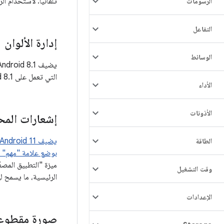
تلقائيًا. لاستخدام ا
الرسومات
التفاعل
إدارة الألوان
الوسائط
التي تعمل على Android 8.1 الوصول إلى الإمكانات الكاملة لشاشة عرض ذات نطاق ألوان واسع لتحقيق أقصى استفادة من جهاز العرض.
الأداء
الأذونات
إشعارات المح
الطاقة
بوضع علامة "مهم" ع
وقت التشغيل
الرئيسية، ما يسمح ل
الإعدادات
صورة مقطوعة