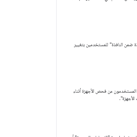
ة Android المحمولة. تسمح ميزة "نافذة ضمن النافذة" للمستخدمين بتغيير
 يتمكّن المستخدمون من فحص الأجهزة أثناء