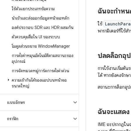
ใช้ตัวแยกประเภทข้อความ
ฉันจะกำหนด
นำเข้าและส่งออกข้อมูลหน้าจอหลัก
ใช้
LaunchPara
องค์ประกอบ SDR และ HDR ผสมกัน
พารามิเตอร์ที่ใช้
ตัวควบคุมสื่อใน UI ของระบบ
โมดูลส่วนขยาย Window
Manager
ปลดล็อกอุ
การตั้งค่าหมุนอัตโนมัติตามสถานะของ
อุปกรณ์
การใช้งานเริ่มต
การจัดหมวดหมู่การ์ดการตั้งค่าด่วน
ได้ หากยังคงรักษ
ความเข้ากันได้ของแอปบนหน้าจอ
ขนาดใหญ่
สถานะการล็อกอุ
แบบอักษร
ฉันจะแสดง 
กราฟิก
IME จะปรากฏในจ