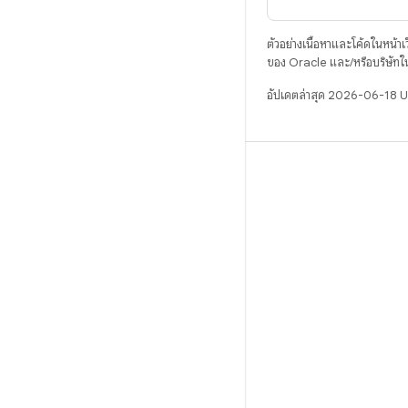
ตัวอย่างเนื้อหาและโค้ดในหน้าเว็
ของ Oracle และ/หรือบริษัทใ
อัปเดตล่าสุด 2026-06-18 
บิวด์
ที่เก็บสำหรับ Android
ข้อกำหนด
ดาวน์โหลด
แสดงพรีวิวไบนารี
อิมเมจเวอร์ชันโรงงาน
ไบนารีไดรเวอร์
GitHub