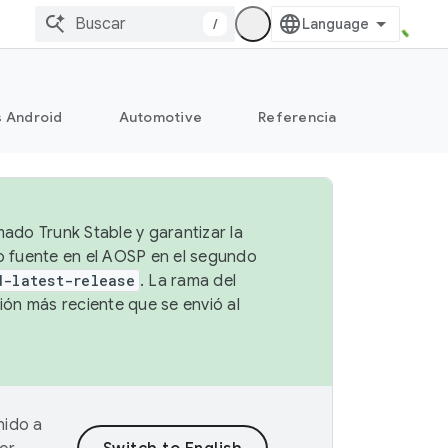
/
s Android
Automotive
Referencia
mado Trunk Stable y garantizar la
go fuente en el AOSP en el segundo
d-latest-release
. La rama del
ión más reciente que se envió al
nido a