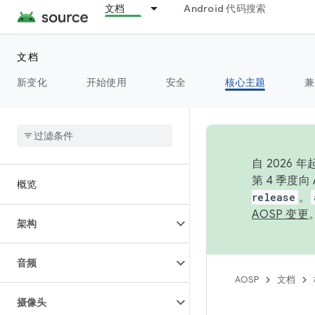
文档
Android 代码搜索
文档
新变化
开始使用
安全
核心主题
兼
自 2026
第 4 季度
概览
release
。
AOSP 变更
架构
音频
AOSP
文档
摄像头