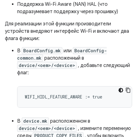
Поддержка Wi-Fi Aware (NAN) HAL (что
подразумевает поддержку через прошивку)
Для реализации этой функции производители
устройств внедряют интерфейс Wi-Fi и включают два
флага функции:
В
BoardConfig.mk
или
BoardConfig-
common.mk
расположенный в
device/<oem>/<device>
, добавьте следующий
флаг:
WIFI_HIDL_FEATURE_AWARE
:=
true
В
device.mk
расположенном в
device/<oem>/<device>
, измените переменную
среды
PRODUCT_COPY_FILES
, чтобы включить