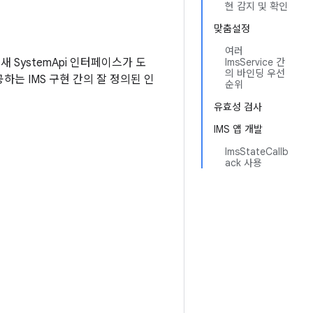
현 감지 및 확인
맞춤설정
여러
새 SystemApi 인터페이스가 도
ImsService 간
의 바인딩 우선
공하는 IMS 구현 간의 잘 정의된 인
순위
유효성 검사
IMS 앱 개발
ImsStateCallb
ack 사용