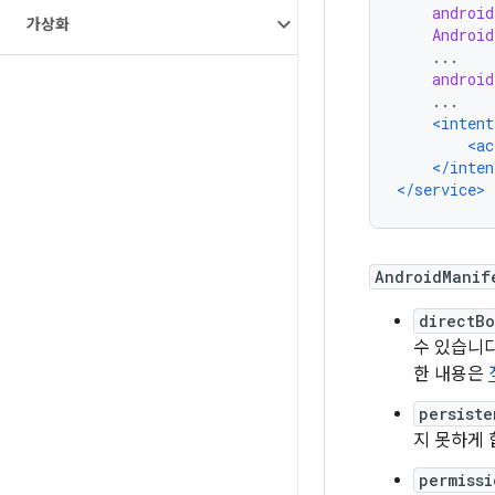
android
가상화
Android
    ...
android
    ...
<intent
<ac
</inten
</service>
AndroidManif
directB
수 있습니
한 내용은
persiste
지 못하게
permissi